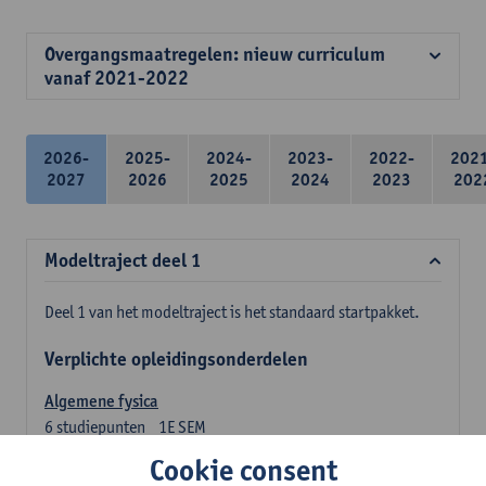
Overgangsmaatregelen: nieuw curriculum
vanaf 2021-2022
2026-
2025-
2024-
2023-
2022-
202
2027
2026
2025
2024
2023
202
Modeltraject deel 1
Deel 1 van het modeltraject is het standaard startpakket.
Verplichte opleidingsonderdelen
Algemene fysica
6
studiepunten
1E SEM
Lesgever(s):
Jan Sijbers
Cookie consent