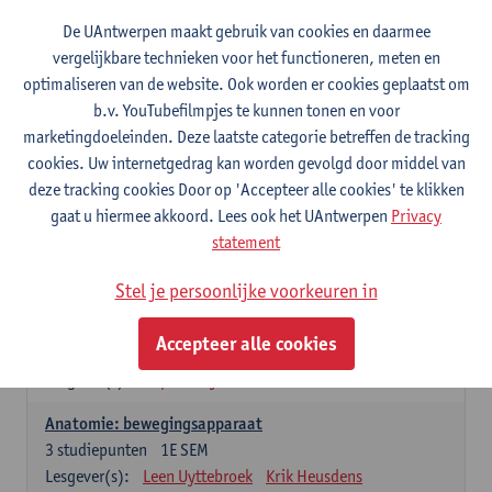
Wiskundige methoden en technieken
De UAntwerpen maakt gebruik van cookies en daarmee
3
studiepunten
1E SEM
vergelijkbare technieken voor het functioneren, meten en
Lesgever(s):
Jan Sijbers
optimaliseren van de website. Ook worden er cookies geplaatst om
Algemene chemie m.i.v. labovaardigheden
b.v. YouTubefilmpjes te kunnen tonen en voor
7
studiepunten
1E SEM
marketingdoeleinden. Deze laatste categorie betreffen de tracking
Lesgever(s):
Frank Blockhuys
Christophe De Bie
cookies. Uw internetgedrag kan worden gevolgd door middel van
deze tracking cookies Door op 'Accepteer alle cookies' te klikken
Studium generale in de biomedische wetenschappen deel
gaat u hiermee akkoord. Lees ook het UAntwerpen
Privacy
1: onderzoek in de levenswetenschappen
statement
5
studiepunten
1E SEM
Lesgever(s):
Anja Verhulst
Sebastiaan De Schepper
Stel je persoonlijke voorkeuren in
Dierkunde
Accepteer alle cookies
4
studiepunten
1E SEM
Lesgever(s):
Sophie Gryseels
Anatomie: bewegingsapparaat
3
studiepunten
1E SEM
Lesgever(s):
Leen Uyttebroek
Krik Heusdens