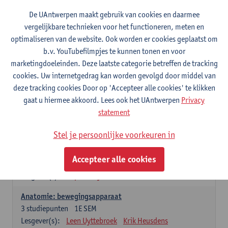
Wiskundige methoden en technieken
De UAntwerpen maakt gebruik van cookies en daarmee
3
studiepunten
1E SEM
vergelijkbare technieken voor het functioneren, meten en
Lesgever(s):
Jan Sijbers
optimaliseren van de website. Ook worden er cookies geplaatst om
Algemene chemie m.i.v. labovaardigheden
b.v. YouTubefilmpjes te kunnen tonen en voor
7
studiepunten
1E SEM
marketingdoeleinden. Deze laatste categorie betreffen de tracking
Lesgever(s):
Frank Blockhuys
Christophe De Bie
cookies. Uw internetgedrag kan worden gevolgd door middel van
deze tracking cookies Door op 'Accepteer alle cookies' te klikken
Studium generale in de biomedische wetenschappen deel
gaat u hiermee akkoord. Lees ook het UAntwerpen
Privacy
1: onderzoek in de levenswetenschappen
statement
5
studiepunten
1E SEM
Lesgever(s):
Anja Verhulst
Sebastiaan De Schepper
Stel je persoonlijke voorkeuren in
Dierkunde
Accepteer alle cookies
4
studiepunten
1E SEM
Lesgever(s):
Sophie Gryseels
Anatomie: bewegingsapparaat
3
studiepunten
1E SEM
Lesgever(s):
Leen Uyttebroek
Krik Heusdens