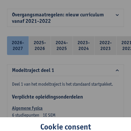
Overgangsmaatregelen: nieuw curriculum
vanaf 2021-2022
2026-
2025-
2024-
2023-
2022-
202
2027
2026
2025
2024
2023
202
Modeltraject deel 1
Deel 1 van het modeltraject is het standaard startpakket.
Verplichte opleidingsonderdelen
Algemene fysica
6
studiepunten
1E SEM
Lesgever(s):
Jan Sijbers
Cookie consent