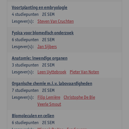
Voortplanting en embryologie
4
studiepunten
2E SEM
Lesgever(s):
Steven Van Cruchten
Fysica voor biomedisch onderzoek
6
studiepunten
2E SEM
Lesgever(s):
Jan Sijbers
Anatomie: inwendige organen
3
studiepunten
2E SEM
Lesgever(s):
Leen Uyttebroek
Pieter Van Noten
Organische chemie m.i.v. labovaardigheden
7
studiepunten
2E SEM
Lesgever(s):
Filip Lemière
Christophe De Bie
Veerle Smout
Biomoleculen en cellen
6
studiepunten
2E SEM