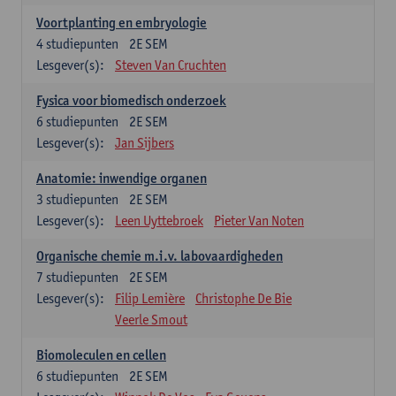
Voortplanting en embryologie
4
studiepunten
2E SEM
Lesgever(s):
Steven Van Cruchten
Fysica voor biomedisch onderzoek
6
studiepunten
2E SEM
Lesgever(s):
Jan Sijbers
Anatomie: inwendige organen
3
studiepunten
2E SEM
Lesgever(s):
Leen Uyttebroek
Pieter Van Noten
Organische chemie m.i.v. labovaardigheden
7
studiepunten
2E SEM
Lesgever(s):
Filip Lemière
Christophe De Bie
Veerle Smout
Biomoleculen en cellen
6
studiepunten
2E SEM