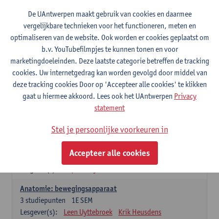
Wiskundige methoden en technieken
De UAntwerpen maakt gebruik van cookies en daarmee
3
studiepunten
1E SEM
vergelijkbare technieken voor het functioneren, meten en
Lesgever(s):
Jan Sijbers
optimaliseren van de website. Ook worden er cookies geplaatst om
Algemene chemie m.i.v. labovaardigheden
b.v. YouTubefilmpjes te kunnen tonen en voor
7
studiepunten
1E SEM
marketingdoeleinden. Deze laatste categorie betreffen de tracking
Lesgever(s):
Frank Blockhuys
Christophe De Bie
cookies. Uw internetgedrag kan worden gevolgd door middel van
deze tracking cookies Door op 'Accepteer alle cookies' te klikken
Studium generale in de biomedische wetenschappen deel
gaat u hiermee akkoord. Lees ook het UAntwerpen
Privacy
1: onderzoek in de levenswetenschappen
statement
5
studiepunten
1E SEM
Lesgever(s):
Anja Verhulst
Sebastiaan De Schepper
Stel je persoonlijke voorkeuren in
Dierkunde
Accepteer alle cookies
4
studiepunten
1E SEM
Lesgever(s):
Sophie Gryseels
Anatomie: bewegingsapparaat
3
studiepunten
1E SEM
Lesgever(s):
Leen Uyttebroek
Krik Heusdens