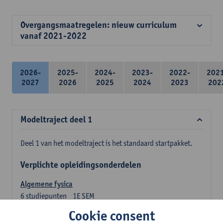
Overgangsmaatregelen: nieuw curriculum
vanaf 2021-2022
2026-
2025-
2024-
2023-
2022-
202
2027
2026
2025
2024
2023
202
Modeltraject deel 1
Deel 1 van het modeltraject is het standaard startpakket.
Verplichte opleidingsonderdelen
Algemene fysica
6
studiepunten
1E SEM
Lesgever(s):
Jan Sijbers
Cookie consent