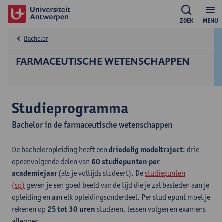
ZOEK
MENU
Bachelor
FARMACEUTISCHE WETENSCHAPPEN
Studieprogramma
Bachelor in de farmaceutische wetenschappen
De bacheloropleiding heeft een
driedelig modeltraject
: drie
opeenvolgende delen van
60 studiepunten per
academiejaar
(als je voltijds studeert). De
studiepunten
(sp)
geven je een goed beeld van de tijd die je zal besteden aan je
opleiding en aan elk opleidingsonderdeel. Per studiepunt moet je
rekenen op
25 tot 30 uren
studeren, lessen volgen en examens
afleggen.