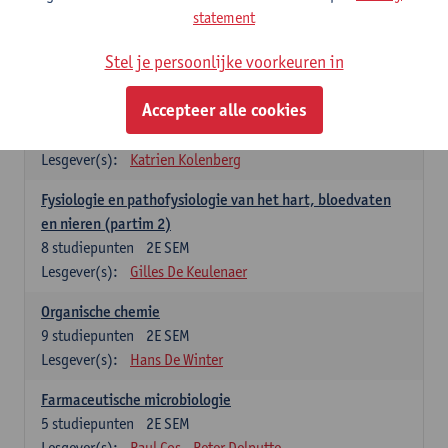
statement
gezondheidszorg
3
studiepunten
1E/2E SEM
Stel je persoonlijke voorkeuren in
Lesgever(s):
Wim Martinet
Lynn Roth
Accepteer alle cookies
Fysica voor farmaceutisch onderzoek en technologie
5
studiepunten
2E SEM
Lesgever(s):
Katrien Kolenberg
Fysiologie en pathofysiologie van het hart, bloedvaten
en nieren (partim 2)
8
studiepunten
2E SEM
Lesgever(s):
Gilles De Keulenaer
Organische chemie
9
studiepunten
2E SEM
Lesgever(s):
Hans De Winter
Farmaceutische microbiologie
5
studiepunten
2E SEM
Lesgever(s):
Paul Cos
Peter Delputte