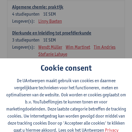
Algemene chemie: praktijk
4
studiepunten
1E SEM
Lesgever(s):
Linny Baeten
Dierkunde en inleiding tot proefdierkunde
3
studiepunten
1E SEM
Lesgever(s):
Wendt Müller
Wim Martinet
Tim Andries
Stefanie Lahaye
Cookie consent
Celbiologie en histologie
5
studiepunten
1E SEM
Lesgever(s):
Winnok De Vos
Inge Brouns
De UAntwerpen maakt gebruik van cookies en daarmee
Frederik Denorme
vergelijkbare technieken voor het functioneren, meten en
optimaliseren van de website. Ook worden er cookies geplaatst om
Fysiologie en pathofysiologie van het skelet en spieren
b.v. YouTubefilmpjes te kunnen tonen en voor
(partim 1)
marketingdoeleinden. Deze laatste categorie betreffen de tracking
4
studiepunten
1E SEM
cookies. Uw internetgedrag kan worden gevolgd door middel van
Lesgever(s):
Gilles De Keulenaer
deze tracking cookies Door op 'Accepteer alle cookies' te klikken
gaat u hiermee akkoord. Lees ook het UAntwerpen
Privacy
Kennismaking met de farmaceutische wereld en