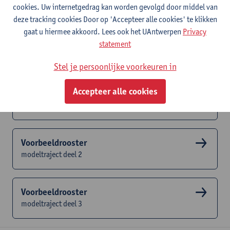
cookies. Uw internetgedrag kan worden gevolgd door middel van
ingepland zijn. Het reële uurrooster kan dus verschillen van dit
deze tracking cookies Door op 'Accepteer alle cookies' te klikken
voorbeeldrooster.
gaat u hiermee akkoord. Lees ook het UAntwerpen
Privacy
Studenten die ingeschreven zijn consulteren hun persoonlijk
statement
collegerooster altijd via hun SisA selfservice.
Stel je persoonlijke voorkeuren in
Accepteer alle cookies
Voorbeeldrooster
modeltraject deel 1
Voorbeeldrooster
modeltraject deel 2
Voorbeeldrooster
modeltraject deel 3