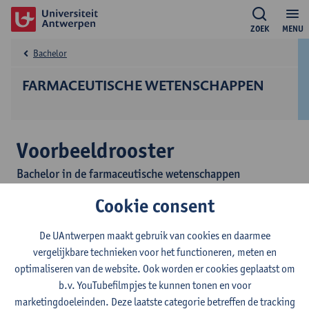
ZOEK
MENU
Bachelor
FARMACEUTISCHE WETENSCHAPPEN
Voorbeeldrooster
Bachelor in de farmaceutische wetenschappen
Cookie consent
Dit voorbeeldrooster toont toekomstige studenten hoe de
lesweken er in grote lijnen uitzien. Dit rooster toont alle
De UAntwerpen maakt gebruik van cookies en daarmee
opleidingsonderdelen waaronder ook de
vergelijkbare technieken voor het functioneren, meten en
keuzeopleidingsonderdelen die niet noodzakelijk deel uitmaken
optimaliseren van de website. Ook worden er cookies geplaatst om
van een individueel programma.
b.v. YouTubefilmpjes te kunnen tonen en voor
Het voorbeeldrooster is steeds actueel, maar voor de start van
marketingdoeleinden. Deze laatste categorie betreffen de tracking
het semester is het mogelijk dat nog niet alle lesactiviteiten