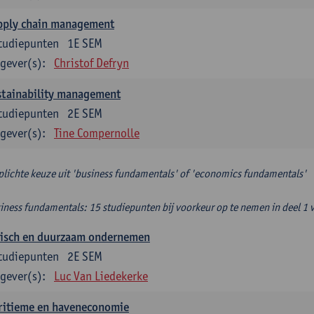
pply chain management
tudiepunten
1E SEM
gever(s):
Christof Defryn
stainability management
tudiepunten
2E SEM
gever(s):
Tine Compernolle
plichte keuze uit 'business fundamentals' of 'economics fundamentals'
iness fundamentals: 15 studiepunten bij voorkeur op te nemen in deel 1 
hisch en duurzaam ondernemen
tudiepunten
2E SEM
gever(s):
Luc Van Liedekerke
ritieme en haveneconomie