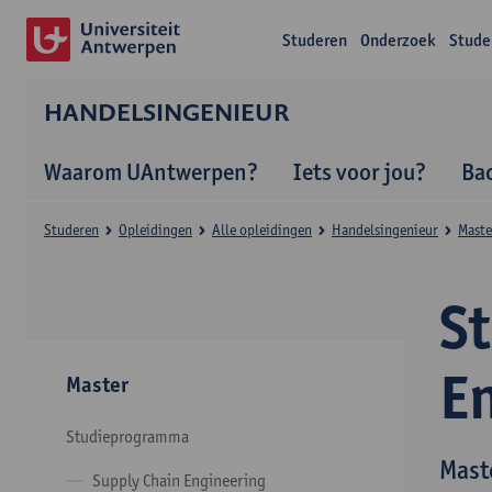
Studeren
Onderzoek
Stude
HANDELSINGENIEUR
Waarom UAntwerpen?
Iets voor jou?
Ba
Studeren
Opleidingen
Alle opleidingen
Handelsingenieur
Maste
S
E
Master
Studieprogramma
Mast
Supply Chain Engineering