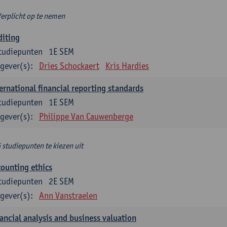
Verplicht op te nemen
diting
tudiepunten
1E SEM
gever(s):
Dries Schockaert
Kris Hardies
ernational financial reporting standards
tudiepunten
1E SEM
gever(s):
Philippe Van Cauwenberge
6 studiepunten te kiezen uit
ounting ethics
tudiepunten
2E SEM
gever(s):
Ann Vanstraelen
ancial analysis and business valuation