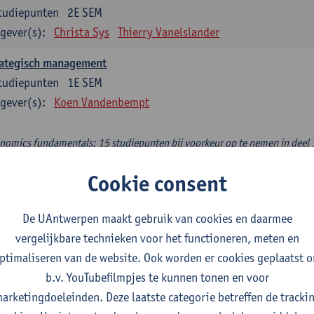
tudiepunten
2E SEM
gever(s):
Christa Sys
Thierry Vanelslander
rategisch management
tudiepunten
1E SEM
gever(s):
Koen Vandenbempt
nomics fundamentals: 15 studiepunten bij voorkeur op te nemen in deel 
lied welfare economics
Cookie consent
tudiepunten
1E SEM
gever(s):
Sam Cosaert
De UAntwerpen maakt gebruik van cookies en daarmee
vergelijkbare technieken voor het functioneren, meten en
hisch en duurzaam ondernemen
ptimaliseren van de website. Ook worden er cookies geplaatst 
tudiepunten
2E SEM
b.v. YouTubefilmpjes te kunnen tonen en voor
gever(s):
Luc Van Liedekerke
arketingdoeleinden. Deze laatste categorie betreffen de tracki
croeconomic policy