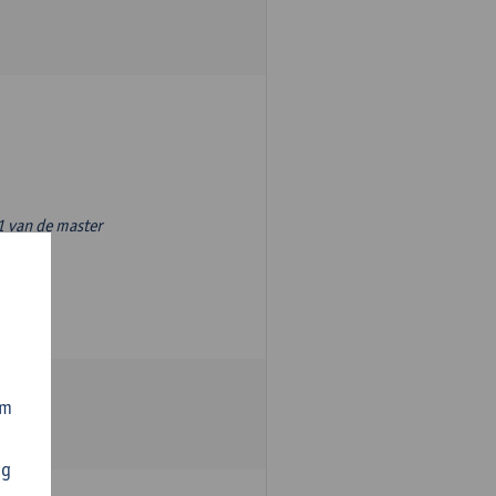
1 van de master
om
ng