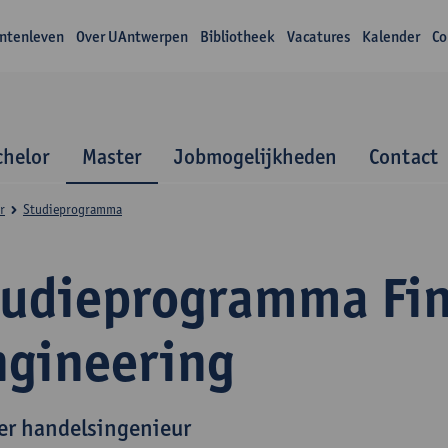
ntenleven
Over UAntwerpen
Bibliotheek
Vacatures
Kalender
Co
chelor
Master
Jobmogelijkheden
Contact
r
Studieprogramma
tudieprogramma Fin
ngineering
er handelsingenieur