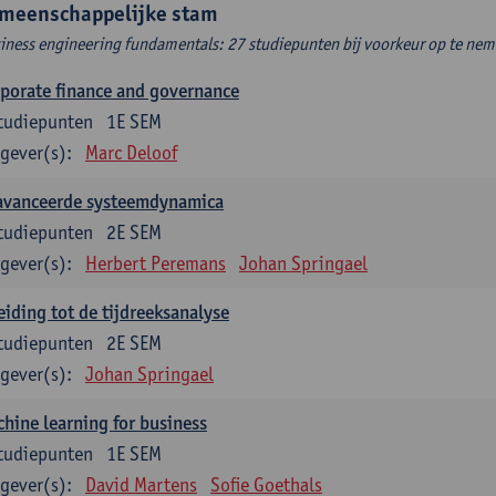
meenschappelijke stam
iness engineering fundamentals: 27 studiepunten bij voorkeur op te neme
porate finance and governance
tudiepunten
1E SEM
gever(s):
Marc Deloof
avanceerde systeemdynamica
tudiepunten
2E SEM
gever(s):
Herbert Peremans
Johan Springael
eiding tot de tijdreeksanalyse
tudiepunten
2E SEM
gever(s):
Johan Springael
hine learning for business
tudiepunten
1E SEM
gever(s):
David Martens
Sofie Goethals