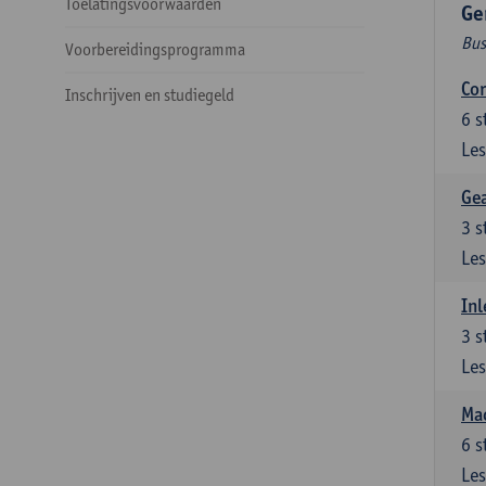
Toelatingsvoorwaarden
Ge
Bus
Voorbereidingsprogramma
Cor
Inschrijven en studiegeld
6
s
Les
Ge
3
s
Les
Inl
3
s
Les
Mac
6
s
Les