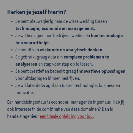
Herken je jezelf hierin?
Je bent nieuwsgierig naar de wisselwerking tussen
technologie, economie en management
.
Je wil begrijpen hoe bedrijven werken én
hoe technologie
hen vooruithelpt
.
Je houdt van
wiskunde en analytisch denken
.
Je gebruikt graag data om
complexe problemen te
analyseren
en stap voor stap op te lossen.
Je bent creatief en bedenkt graag
innovatieve oplossingen
voor uitdagingen binnen bedrijven.
Je wil later de
brug
slaan tussen technologie, business en
innovatie.
Een handelsingenieur is econoom, manager én ingenieur. Heb jij
ook interesse in de combinatie van deze domeinen? Dan is
handelsingenieur
een ideale opleiding voor jou
.