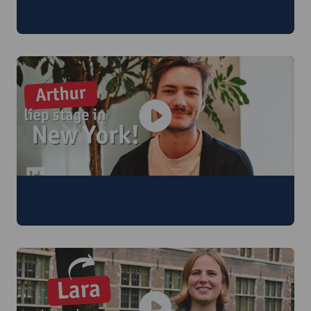
opleiding handelsingenieur in twee
minuten
Handelsingenieur Arthur liep stage in New
York!