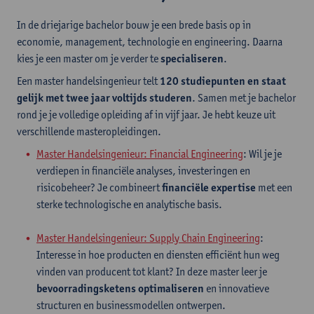
In de driejarige bachelor bouw je een brede basis op in
economie, management, technologie en engineering. Daarna
kies je een master om je verder te
specialiseren
.
Een master handelsingenieur telt
120 studiepunten
en staat
gelijk met twee jaar voltijds studeren
. Samen met je bachelor
rond je je volledige opleiding af in vijf jaar. Je hebt keuze uit
verschillende masteropleidingen.
Master Handelsingenieur: Financial Engineering
: Wil je je
verdiepen in financiële analyses, investeringen en
risicobeheer? Je combineert
financiële expertise
met een
sterke technologische en analytische basis.
Master Handelsingenieur: Supply Chain Engineering
:
Interesse in hoe producten en diensten efficiënt hun weg
vinden van producent tot klant? In deze master leer je
bevoorradingsketens optimaliseren
en innovatieve
structuren en businessmodellen ontwerpen.