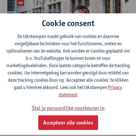
Cookie consent
De UAntwerpen maakt gebruik van cookies en daarmee
vergelijkbare technieken voor het functioneren, meten en
optimaliseren van de website. Ook worden er cookies geplaatst om
b.v. YouTubefilmpjes te kunnen tonen en voor
marketingdoeleinden. Deze laatste categorie betreffen de tracking
Saïd
Kar
cookies. Uw internetgedrag kan worden gevolgd door middel van
deze tracking cookies Door op 'Accepteer alle cookies' te klikken
Ga ik handelsingenieur
gaat u hiermee akkoord. Lees ook het UAntwerpen
Privacy
statement
kunnen?
Stel je persoonlijke voorkeuren in
Dat is natuurlijk geen eenvoudige vraag om in jouw plaats te
Accepteer alle cookies
beantwoorden. Interesse en motivatie vormen alvast een
belangrijke eerste stap.