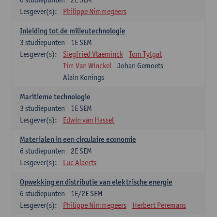
Lesgever(s):
Philippe Nimmegeers
Inleiding tot de milieutechnologie
3
studiepunten
1E SEM
Lesgever(s):
Siegfried Vlaeminck
Tom Tytgat
Tim Van Winckel
Johan Gemoets
Alain Konings
Maritieme technologie
3
studiepunten
1E SEM
Lesgever(s):
Edwin van Hassel
Materialen in een circulaire economie
6
studiepunten
2E SEM
Lesgever(s):
Luc Alaerts
Opwekking en distributie van elektrische energie
6
studiepunten
1E/2E SEM
Lesgever(s):
Philippe Nimmegeers
Herbert Peremans