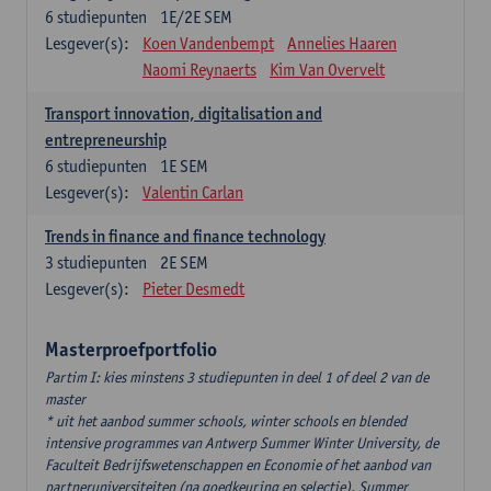
6
studiepunten
1E/2E SEM
Lesgever(s):
Koen Vandenbempt
Annelies Haaren
Naomi Reynaerts
Kim Van Overvelt
Transport innovation, digitalisation and
entrepreneurship
6
studiepunten
1E SEM
Lesgever(s):
Valentin Carlan
Trends in finance and finance technology
3
studiepunten
2E SEM
Lesgever(s):
Pieter Desmedt
Masterproefportfolio
Partim I: kies minstens 3 studiepunten in deel 1 of deel 2 van de
master
* uit het aanbod summer schools, winter schools en blended
intensive programmes van Antwerp Summer Winter University, de
Faculteit Bedrijfswetenschappen en Economie of het aanbod van
partneruniversiteiten (na goedkeuring en selectie). Summer