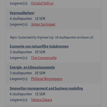
Lesgever(s):
Christof Defryn
Voorraadbeheer
6
studiepunten
1E SEM
Lesgever(s):
Johan Springael
Major Sustainability Engineering: 18 studiepunten te kiezen uit
Economie van natuurlijke hulpbronnen
3
studiepunten
2E SEM
Lesgever(s):
Tine Compernolle
Energie- en klimaateconomie
3
studiepunten
2E SEM
Lesgever(s):
Philippe Nimmegeers
Innovation management and business modeling
6
studiepunten
1E SEM
Lesgever(s):
Tatiana Zabara