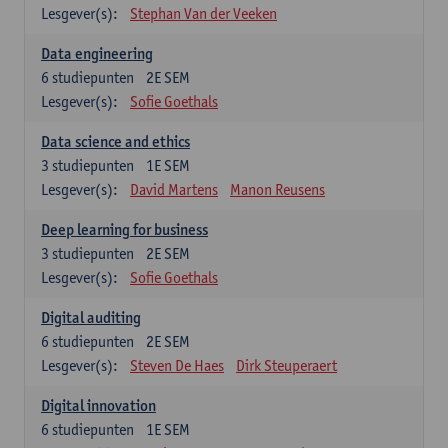
Lesgever(s):
Stephan Van der Veeken
Data engineering
6
studiepunten
2E SEM
Lesgever(s):
Sofie Goethals
Data science and ethics
3
studiepunten
1E SEM
Lesgever(s):
David Martens
Manon Reusens
Deep learning for business
3
studiepunten
2E SEM
Lesgever(s):
Sofie Goethals
Digital auditing
6
studiepunten
2E SEM
Lesgever(s):
Steven De Haes
Dirk Steuperaert
Digital innovation
6
studiepunten
1E SEM