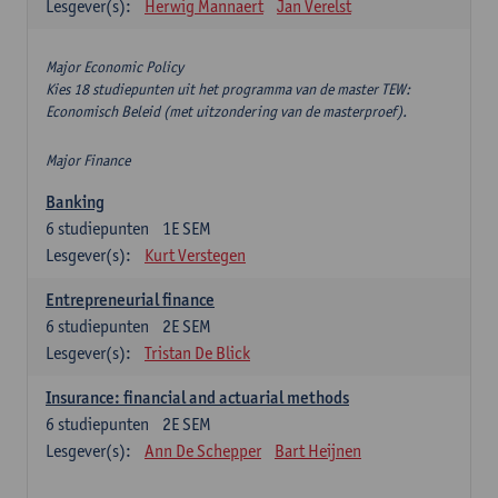
Lesgever(s):
Herwig Mannaert
Jan Verelst
Major Economic Policy
Kies 18 studiepunten uit het programma van de master TEW:
Economisch Beleid (met uitzondering van de masterproef).
Major Finance
Banking
6
studiepunten
1E SEM
Lesgever(s):
Kurt Verstegen
Entrepreneurial finance
6
studiepunten
2E SEM
Lesgever(s):
Tristan De Blick
Insurance: financial and actuarial methods
6
studiepunten
2E SEM
Lesgever(s):
Ann De Schepper
Bart Heijnen