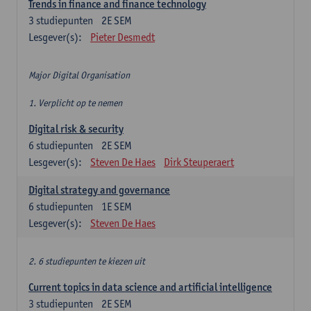
Trends in finance and finance technology
3
studiepunten
2E SEM
Lesgever(s):
Pieter Desmedt
Major Digital Organisation
1. Verplicht op te nemen
Digital risk & security
6
studiepunten
2E SEM
Lesgever(s):
Steven De Haes
Dirk Steuperaert
Digital strategy and governance
6
studiepunten
1E SEM
Lesgever(s):
Steven De Haes
2. 6 studiepunten te kiezen uit
Current topics in data science and artificial intelligence
3
studiepunten
2E SEM