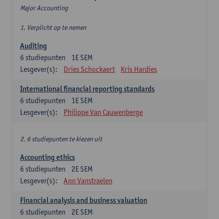
Major Accounting
1. Verplicht op te nemen
Auditing
6
studiepunten
1E SEM
Lesgever(s):
Dries Schockaert
Kris Hardies
International financial reporting standards
6
studiepunten
1E SEM
Lesgever(s):
Philippe Van Cauwenberge
2. 6 studiepunten te kiezen uit
Accounting ethics
6
studiepunten
2E SEM
Lesgever(s):
Ann Vanstraelen
Financial analysis and business valuation
6
studiepunten
2E SEM