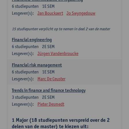
6
studiepunten
1E SEM
Lesgever(s):
Jan Bouckaert
Jo Swyngedouw
15 studiepunten verplicht op te nemen in deel 2 van de master
Financial engineering
6
studiepunten
2E SEM
Lesgever(s):
Jürgen Vandenbroucke
Financial risk management
6
studiepunten
1E SEM
Lesgever(s):
Marc De Ceuster
Trends in finance and finance technology
3
studiepunten
2E SEM
Lesgever(s):
Pieter Desmedt
1 Major (18 studiepunten verspreid over de 2
delen van de master) te kiezen uit: