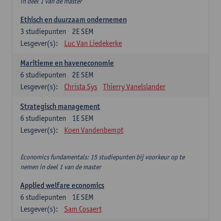
in deel 1 van de master
Ethisch en duurzaam ondernemen
3
studiepunten
2E SEM
Lesgever(s):
Luc Van Liedekerke
Maritieme en haveneconomie
6
studiepunten
2E SEM
Lesgever(s):
Christa Sys
Thierry Vanelslander
Strategisch management
6
studiepunten
1E SEM
Lesgever(s):
Koen Vandenbempt
Economics fundamentals: 15 studiepunten bij voorkeur op te
nemen in deel 1 van de master
Applied welfare economics
6
studiepunten
1E SEM
Lesgever(s):
Sam Cosaert