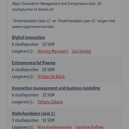
Major Innovation Management and Entrepreneurship: 18
studiepunten te kiezen uit
'Onderhandelen (sem 1)' en 'Onderhandelen (sem 2)' mogen niet
samen opgenomen worden.
Digital innovation
6
studiepunten
1E SEM
Lesgever(s):
Herwig Mannaert
Jan Verelst
Entrepreneurial finance
6
studiepunten
2E SEM
Lesgever(s):
Tristan De Blick
Innovation management and business modeling
6
studiepunten
1E SEM
Lesgever(s):
Tatiana Zabara
Onderhandelen (sem 1)
3
studiepunten
1E SEM
Lesgever(s):
Nina Vandermeulen
Caroline Dothee