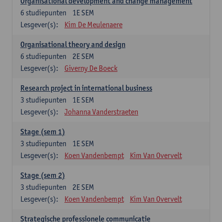
Organisational development and change management
6
studiepunten
1E SEM
Lesgever(s):
Kim De Meulenaere
Organisational theory and design
6
studiepunten
2E SEM
Lesgever(s):
Giverny De Boeck
Research project in international business
3
studiepunten
1E SEM
Lesgever(s):
Johanna Vanderstraeten
Stage (sem 1)
3
studiepunten
1E SEM
Lesgever(s):
Koen Vandenbempt
Kim Van Overvelt
Stage (sem 2)
3
studiepunten
2E SEM
Lesgever(s):
Koen Vandenbempt
Kim Van Overvelt
Strategische professionele communicatie