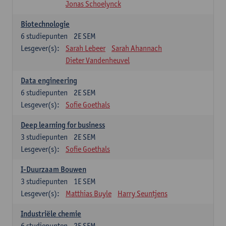
Jonas Schoelynck
Biotechnologie
6
studiepunten
2E SEM
Lesgever(s):
Sarah Lebeer
Sarah Ahannach
Dieter Vandenheuvel
Data engineering
6
studiepunten
2E SEM
Lesgever(s):
Sofie Goethals
Deep learning for business
3
studiepunten
2E SEM
Lesgever(s):
Sofie Goethals
I-Duurzaam Bouwen
3
studiepunten
1E SEM
Lesgever(s):
Matthias Buyle
Harry Seuntjens
Industriële chemie
6
studiepunten
2E SEM