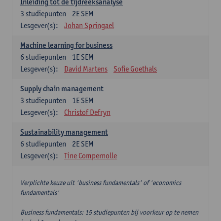
Inleiding tot de tijdreeksanalyse
3
studiepunten
2E SEM
Lesgever(s):
Johan Springael
Machine learning for business
6
studiepunten
1E SEM
Lesgever(s):
David Martens
Sofie Goethals
Supply chain management
3
studiepunten
1E SEM
Lesgever(s):
Christof Defryn
Sustainability management
6
studiepunten
2E SEM
Lesgever(s):
Tine Compernolle
Verplichte keuze uit 'business fundamentals' of 'economics
fundamentals'
Business fundamentals: 15 studiepunten bij voorkeur op te nemen