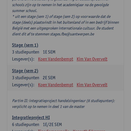
schools zijn op te nemen in het academiejaar na de gevolgde
summer school.
* uit een stage (sem 1) of stage (sem 2) op voorwaarde dat de
stage (deels) plaatsvindt in het buitenland of in een bedrijf binnen
België met een uitgesproken internationale cultuur. De student
dient dit af te stemmen stages.fbe@uantwerpen.be
Stage (sem 1)
3
studiepunten
1E SEM
Lesgever(s):
Koen Vandenbempt
Kim Van Overvelt
Stage (sem 2)
3
studiepunten
2E SEM
Lesgever(s):
Koen Vandenbempt
Kim Van Overvelt
Partim II: integratieproject handelsingenieur (6 studiepunten):
verplicht op te nemen in deel 1 van de master
Integratieproject HI
6
studiepunten
1E/2E SEM