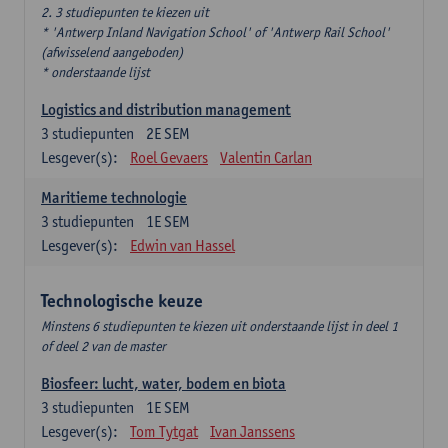
2. 3 studiepunten te kiezen uit
* 'Antwerp Inland Navigation School' of 'Antwerp Rail School'
(afwisselend aangeboden)
* onderstaande lijst
Logistics and distribution management
3
studiepunten
2E SEM
Lesgever(s):
Roel Gevaers
Valentin Carlan
Maritieme technologie
3
studiepunten
1E SEM
Lesgever(s):
Edwin van Hassel
Technologische keuze
Minstens 6 studiepunten te kiezen uit onderstaande lijst in deel 1
of deel 2 van de master
Biosfeer: lucht, water, bodem en biota
3
studiepunten
1E SEM
Lesgever(s):
Tom Tytgat
Ivan Janssens