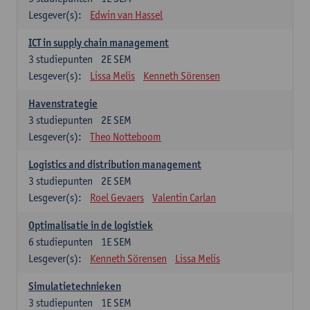
Lesgever(s):
Edwin van Hassel
ICT in supply chain management
3
studiepunten
2E SEM
Lesgever(s):
Lissa Melis
Kenneth Sörensen
Havenstrategie
3
studiepunten
2E SEM
Lesgever(s):
Theo Notteboom
Logistics and distribution management
3
studiepunten
2E SEM
Lesgever(s):
Roel Gevaers
Valentin Carlan
Optimalisatie in de logistiek
6
studiepunten
1E SEM
Lesgever(s):
Kenneth Sörensen
Lissa Melis
Simulatietechnieken
3
studiepunten
1E SEM