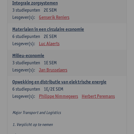
Integrale zorgsystemen
3
studiepunten
2E SEM
Lesgever(s):
Genserik Reniers
Materialen in een circulaire economie
6
studiepunten
2E SEM
Lesgever(s):
Luc Alaerts
Milieu-economie
3
studiepunten
1E SEM
Lesgever(s):
Jan Brusselaers
Opwekking en distributie van elektrische energie
6
studiepunten
1E/2E SEM
Lesgever(s):
Philippe Nimmegeers
Herbert Peremans
Major Transport and Logistics
1. Verplicht op te nemen