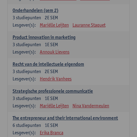
Onderhandelen (sem 2)
3
studiepunten
2E SEM
Lesgever(s):
Mariëlle Leijten
Lauranne Staquet
Product innovation in marketing
3
studiepunten
1E SEM
Lesgever(s):
Annouk Lievens
Recht van de intellectuele eigendom
3
studiepunten
2E SEM
Lesgever(s):
Hendrik Vanhees
Strategische professionele communicatie
3
studiepunten
1E SEM
Lesgever(s):
Mariëlle Leijten
Nina Vandermeulen
The entrepreneur and their international environment
6
studiepunten
1E SEM
Lesgever(s):
Erika Branca