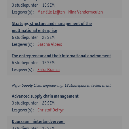
3
studiepunten
1E SEM
Lesgever(s):
Mariëlle Leijten
Nina Vandermeulen
Strategy, structure and management of the
multinational enterprise
6
studiepunten
2E SEM
Lesgever(s):
Sascha Albers
The entrepreneur and their international environment
6
studiepunten
1E SEM
Lesgever(s):
Erika Branca
Major Supply Chain Engineering: 18 studiepunten te kiezen uit
Advanced supply chain management
3
studiepunten
2E SEM
Lesgever(s):
Christof Defryn
Duurzaam hinterlandvervoer
3
studiepunten
1E SEM