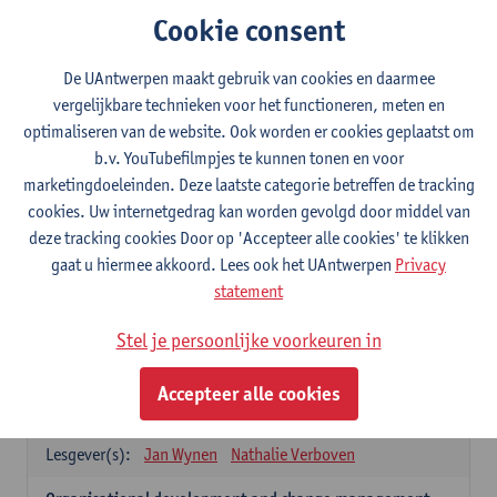
programmes van Antwerp Summer Winter University, de Faculteit
Cookie consent
Bedrijfswetenschappen Economie. Summer schools zijn op te
nemen in het academiejaar na de gevolgde summer school.
* onderstaande lijst
De UAntwerpen maakt gebruik van cookies en daarmee
vergelijkbare technieken voor het functioneren, meten en
Business in the European Union
optimaliseren van de website. Ook worden er cookies geplaatst om
6
studiepunten
2E SEM
b.v. YouTubefilmpjes te kunnen tonen en voor
Lesgever(s):
Raphael Heereman von Zuydtwyck
marketingdoeleinden. Deze laatste categorie betreffen de tracking
Current issues in international business
cookies. Uw internetgedrag kan worden gevolgd door middel van
3
studiepunten
2E SEM
deze tracking cookies Door op 'Accepteer alle cookies' te klikken
Lesgever(s):
Peter Verhezen
gaat u hiermee akkoord. Lees ook het UAntwerpen
Privacy
statement
Innovation management and business modeling
6
studiepunten
1E SEM
Stel je persoonlijke voorkeuren in
Lesgever(s):
Tatiana Zabara
Accepteer alle cookies
Organisatie en strategie: bijzondere vraagstukken
6
studiepunten
2E SEM
Lesgever(s):
Jan Wynen
Nathalie Verboven