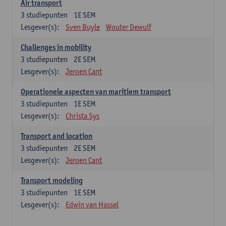
Air transport
3
studiepunten
1E SEM
Lesgever(s):
Sven Buyle
Wouter Dewulf
Challenges in mobility
3
studiepunten
2E SEM
Lesgever(s):
Jeroen Cant
Operationele aspecten van maritiem transport
3
studiepunten
1E SEM
Lesgever(s):
Christa Sys
Transport and location
3
studiepunten
2E SEM
Lesgever(s):
Jeroen Cant
Transport modeling
3
studiepunten
1E SEM
Lesgever(s):
Edwin van Hassel