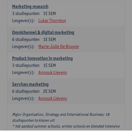
Marketing research
3
studiepunten
1E SEM
Lesgever(s):
Lukar Thornton
Omnichannel & digital marketing
6
studiepunten
1E SEM
Lesgever(s):
Marie-Julie De Bruyne
Product innovation in marketing
3
studiepunten
1E SEM
Lesgever(s):
Annouk Lievens
Services marketing
6
studiepunten
2E SEM
Lesgever(s):
Annouk Lievens
Major Organisation, Strategy and International Business: 18
studiepunten te kiezen uit
* het aanbod summer schools, winter schools en blended intensive