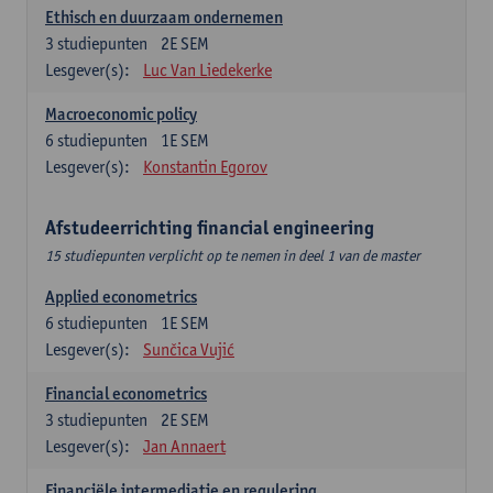
Ethisch en duurzaam ondernemen
3
studiepunten
2E SEM
Lesgever(s):
Luc Van Liedekerke
Macroeconomic policy
6
studiepunten
1E SEM
Lesgever(s):
Konstantin Egorov
Afstudeerrichting financial engineering
15 studiepunten verplicht op te nemen in deel 1 van de master
Applied econometrics
6
studiepunten
1E SEM
Lesgever(s):
Sunčica Vujić
Financial econometrics
3
studiepunten
2E SEM
Lesgever(s):
Jan Annaert
Financiële intermediatie en regulering