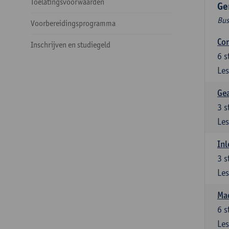
Toelatingsvoorwaarden
Ge
Bus
Voorbereidingsprogramma
Cor
Inschrijven en studiegeld
6
s
Les
Ge
3
s
Les
Inl
3
s
Les
Mac
6
s
Les