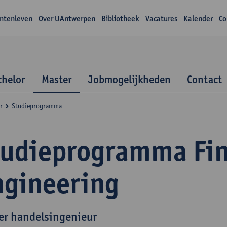
ntenleven
Over UAntwerpen
Bibliotheek
Vacatures
Kalender
Co
chelor
Master
Jobmogelijkheden
Contact
r
Studieprogramma
tudieprogramma Fin
ngineering
er handelsingenieur