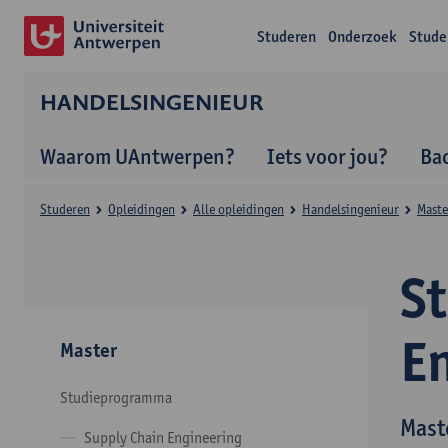
Studeren
Onderzoek
Stude
HANDELSINGENIEUR
Waarom UAntwerpen?
Iets voor jou?
Ba
Studeren
Opleidingen
Alle opleidingen
Handelsingenieur
Maste
S
E
Master
Studieprogramma
Mast
Supply Chain Engineering