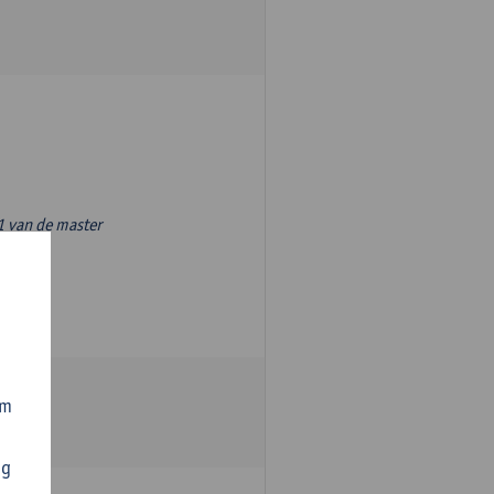
1 van de master
om
ng