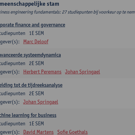
meenschappelijke stam
iness engineering fundamentals: 27 studiepunten bij voorkeur op te neme
porate finance and governance
tudiepunten
1E SEM
gever(s):
Marc Deloof
avanceerde systeemdynamica
tudiepunten
2E SEM
gever(s):
Herbert Peremans
Johan Springael
eiding tot de tijdreeksanalyse
tudiepunten
2E SEM
gever(s):
Johan Springael
hine learning for business
tudiepunten
1E SEM
gever(s):
David Martens
Sofie Goethals