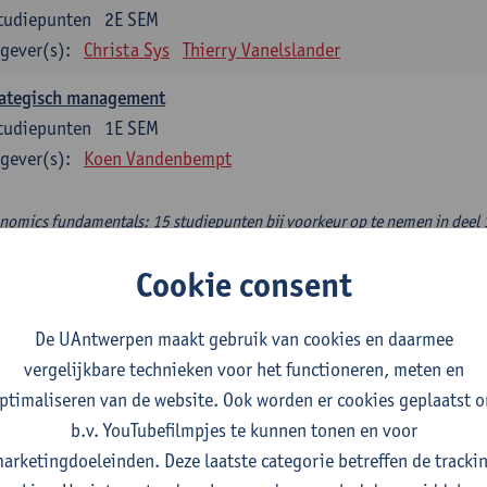
tudiepunten
2E SEM
gever(s):
Christa Sys
Thierry Vanelslander
rategisch management
tudiepunten
1E SEM
gever(s):
Koen Vandenbempt
nomics fundamentals: 15 studiepunten bij voorkeur op te nemen in deel 
lied welfare economics
Cookie consent
tudiepunten
1E SEM
gever(s):
Sam Cosaert
De UAntwerpen maakt gebruik van cookies en daarmee
vergelijkbare technieken voor het functioneren, meten en
hisch en duurzaam ondernemen
ptimaliseren van de website. Ook worden er cookies geplaatst 
tudiepunten
2E SEM
b.v. YouTubefilmpjes te kunnen tonen en voor
gever(s):
Luc Van Liedekerke
arketingdoeleinden. Deze laatste categorie betreffen de tracki
croeconomic policy