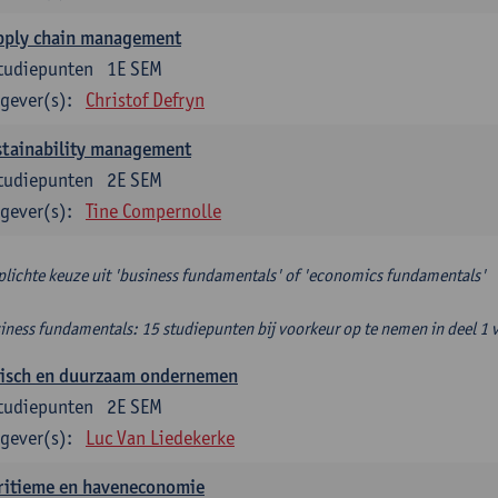
pply chain management
tudiepunten
1E SEM
gever(s):
Christof Defryn
stainability management
tudiepunten
2E SEM
gever(s):
Tine Compernolle
plichte keuze uit 'business fundamentals' of 'economics fundamentals'
iness fundamentals: 15 studiepunten bij voorkeur op te nemen in deel 1 
hisch en duurzaam ondernemen
tudiepunten
2E SEM
gever(s):
Luc Van Liedekerke
ritieme en haveneconomie