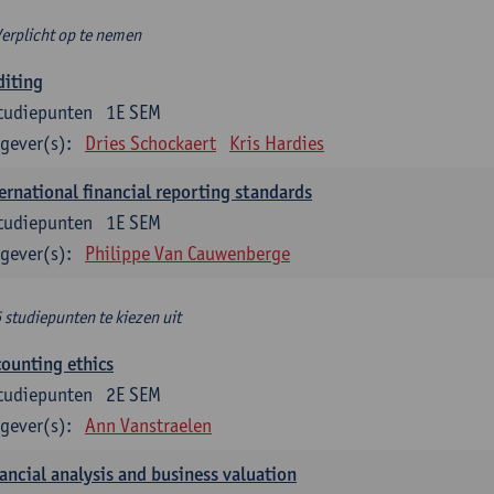
Verplicht op te nemen
diting
tudiepunten
1E SEM
gever(s):
Dries Schockaert
Kris Hardies
ernational financial reporting standards
tudiepunten
1E SEM
gever(s):
Philippe Van Cauwenberge
6 studiepunten te kiezen uit
ounting ethics
tudiepunten
2E SEM
gever(s):
Ann Vanstraelen
ancial analysis and business valuation