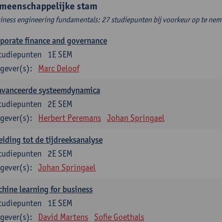
meenschappelijke stam
iness engineering fundamentals: 27 studiepunten bij voorkeur op te neme
porate finance and governance
tudiepunten
1E SEM
gever(s):
Marc Deloof
avanceerde systeemdynamica
tudiepunten
2E SEM
gever(s):
Herbert Peremans
Johan Springael
eiding tot de tijdreeksanalyse
tudiepunten
2E SEM
gever(s):
Johan Springael
hine learning for business
tudiepunten
1E SEM
gever(s):
David Martens
Sofie Goethals