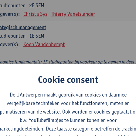
tudiepunten
2E SEM
gever(s):
Christa Sys
Thierry Vanelslander
rategisch management
tudiepunten
1E SEM
gever(s):
Koen Vandenbempt
nomics fundamentals: 15 studiepunten bij voorkeur op te nemen in deel 
lied welfare economics
Cookie consent
tudiepunten
1E SEM
gever(s):
Sam Cosaert
De UAntwerpen maakt gebruik van cookies en daarmee
vergelijkbare technieken voor het functioneren, meten en
hisch en duurzaam ondernemen
ptimaliseren van de website. Ook worden er cookies geplaatst 
tudiepunten
2E SEM
b.v. YouTubefilmpjes te kunnen tonen en voor
gever(s):
Luc Van Liedekerke
arketingdoeleinden. Deze laatste categorie betreffen de tracki
croeconomic policy