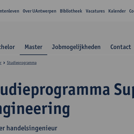
ntenleven
Over UAntwerpen
Bibliotheek
Vacatures
Kalender
Co
chelor
Master
Jobmogelijkheden
Contact
r
Studieprogramma
tudieprogramma Sup
ngineering
er handelsingenieur