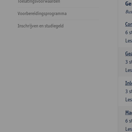
Toelatingsvoorwaarden
Ge
Bus
Voorbereidingsprogramma
Cor
Inschrijven en studiegeld
6
s
Les
Ge
3
s
Les
Inl
3
s
Les
Mac
6
s
Les