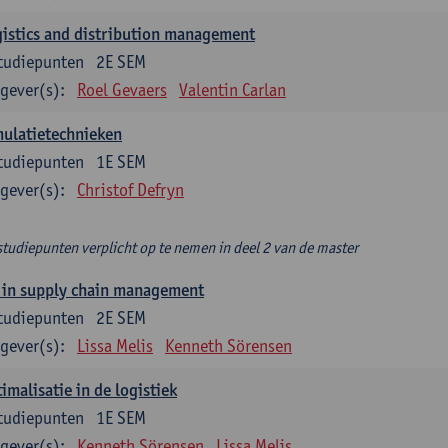
istics and distribution management
tudiepunten
2E SEM
gever(s):
Roel Gevaers
Valentin Carlan
ulatietechnieken
tudiepunten
1E SEM
gever(s):
Christof Defryn
studiepunten verplicht op te nemen in deel 2 van de master
 in supply chain management
tudiepunten
2E SEM
gever(s):
Lissa Melis
Kenneth Sörensen
imalisatie in de logistiek
tudiepunten
1E SEM
gever(s):
Kenneth Sörensen
Lissa Melis