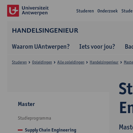
Studeren
Onderzoek
Stude
HANDELSINGENIEUR
Waarom UAntwerpen?
Iets voor jou?
Ba
Studeren
Opleidingen
Alle opleidingen
Handelsingenieur
Maste
S
E
Master
Studieprogramma
Mast
Supply Chain Engineering