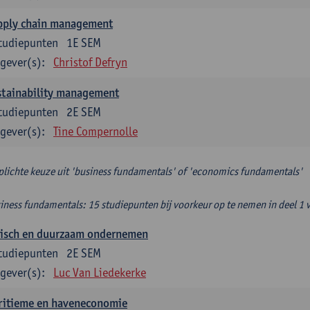
pply chain management
tudiepunten
1E SEM
gever(s):
Christof Defryn
stainability management
tudiepunten
2E SEM
gever(s):
Tine Compernolle
plichte keuze uit 'business fundamentals' of 'economics fundamentals'
iness fundamentals: 15 studiepunten bij voorkeur op te nemen in deel 1 
hisch en duurzaam ondernemen
tudiepunten
2E SEM
gever(s):
Luc Van Liedekerke
ritieme en haveneconomie