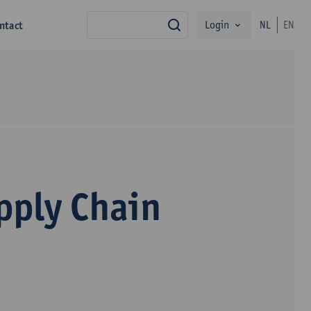
Login
ntact
NL
EN
zoek
ply Chain