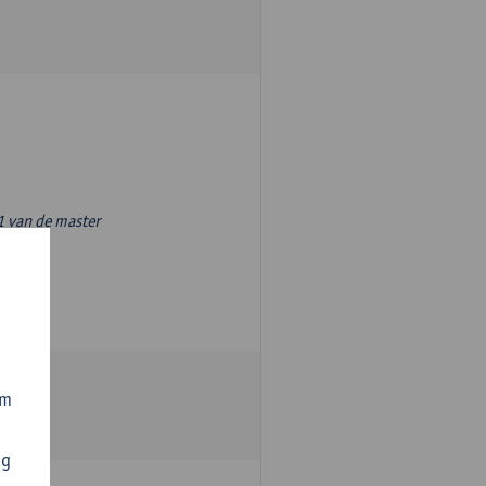
1 van de master
om
ng