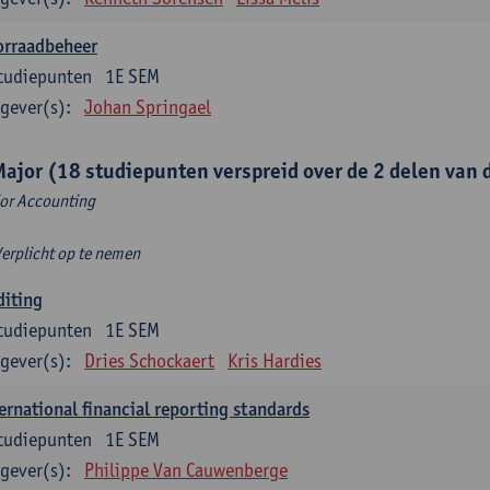
orraadbeheer
tudiepunten
1E SEM
gever(s):
Johan Springael
Major (18 studiepunten verspreid over de 2 delen van d
or Accounting
Verplicht op te nemen
diting
tudiepunten
1E SEM
gever(s):
Dries Schockaert
Kris Hardies
ernational financial reporting standards
tudiepunten
1E SEM
gever(s):
Philippe Van Cauwenberge