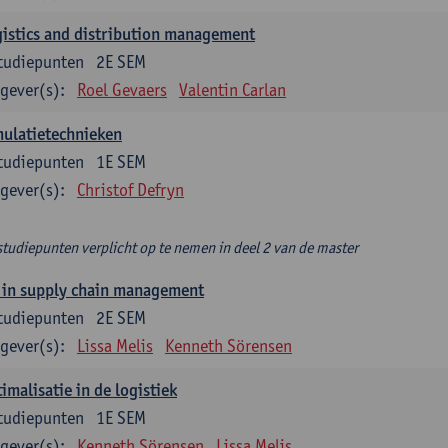
istics and distribution management
tudiepunten
2E SEM
gever(s):
Roel Gevaers
Valentin Carlan
ulatietechnieken
tudiepunten
1E SEM
gever(s):
Christof Defryn
studiepunten verplicht op te nemen in deel 2 van de master
 in supply chain management
tudiepunten
2E SEM
gever(s):
Lissa Melis
Kenneth Sörensen
imalisatie in de logistiek
tudiepunten
1E SEM
gever(s):
Kenneth Sörensen
Lissa Melis