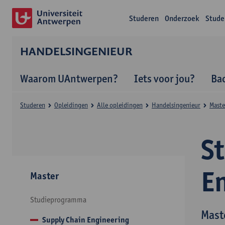
Studeren
Onderzoek
Stude
HANDELSINGENIEUR
Waarom UAntwerpen?
Iets voor jou?
Ba
Studeren
Opleidingen
Alle opleidingen
Handelsingenieur
Maste
S
E
Master
Studieprogramma
Mast
Supply Chain Engineering