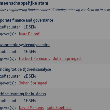
meenschappelijke stam
iness engineering fundamentals: 27 studiepunten bij voorkeur op te neme
porate finance and governance
tudiepunten
1E SEM
gever(s):
Marc Deloof
avanceerde systeemdynamica
tudiepunten
2E SEM
gever(s):
Herbert Peremans
Johan Springael
eiding tot de tijdreeksanalyse
tudiepunten
2E SEM
gever(s):
Johan Springael
hine learning for business
tudiepunten
1E SEM
gever(s):
David Martens
Sofie Goethals