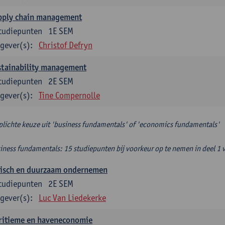
pply chain management
tudiepunten
1E SEM
gever(s):
Christof Defryn
stainability management
tudiepunten
2E SEM
gever(s):
Tine Compernolle
plichte keuze uit 'business fundamentals' of 'economics fundamentals'
iness fundamentals: 15 studiepunten bij voorkeur op te nemen in deel 1 
hisch en duurzaam ondernemen
tudiepunten
2E SEM
gever(s):
Luc Van Liedekerke
ritieme en haveneconomie