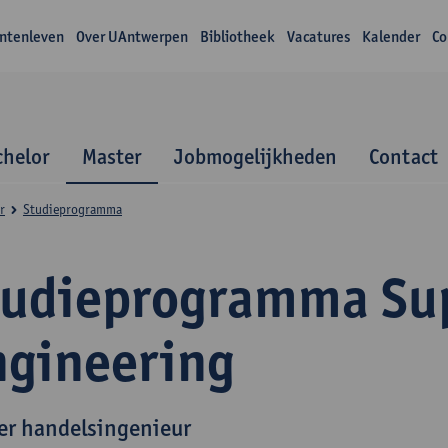
ntenleven
Over UAntwerpen
Bibliotheek
Vacatures
Kalender
Co
chelor
Master
Jobmogelijkheden
Contact
r
Studieprogramma
tudieprogramma Sup
ngineering
er handelsingenieur