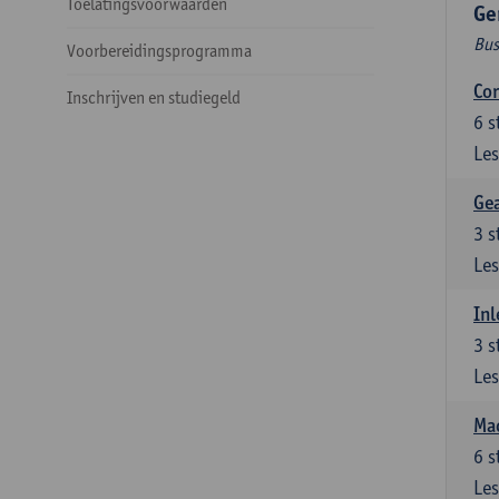
Toelatingsvoorwaarden
Ge
Bus
Voorbereidingsprogramma
Cor
Inschrijven en studiegeld
6
s
Les
Ge
3
s
Les
Inl
3
s
Les
Mac
6
s
Les