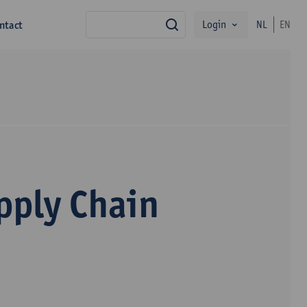
Login
ntact
NL
EN
zoek
ply Chain