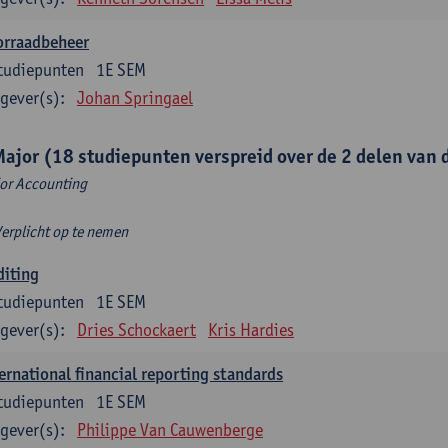
orraadbeheer
tudiepunten
1E SEM
gever(s):
Johan Springael
Major (18 studiepunten verspreid over de 2 delen van d
or Accounting
Verplicht op te nemen
diting
tudiepunten
1E SEM
gever(s):
Dries Schockaert
Kris Hardies
ernational financial reporting standards
tudiepunten
1E SEM
gever(s):
Philippe Van Cauwenberge