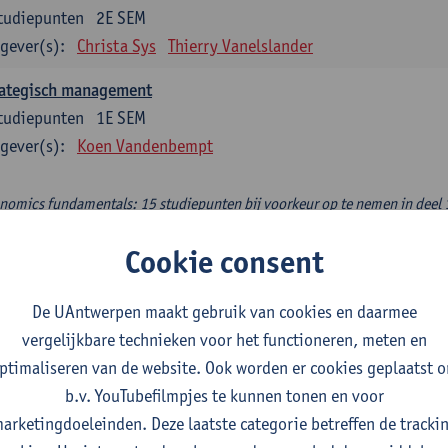
tudiepunten
2E SEM
gever(s):
Christa Sys
Thierry Vanelslander
rategisch management
tudiepunten
1E SEM
gever(s):
Koen Vandenbempt
nomics fundamentals: 15 studiepunten bij voorkeur op te nemen in deel 
lied welfare economics
Cookie consent
tudiepunten
1E SEM
gever(s):
Sam Cosaert
De UAntwerpen maakt gebruik van cookies en daarmee
vergelijkbare technieken voor het functioneren, meten en
hisch en duurzaam ondernemen
ptimaliseren van de website. Ook worden er cookies geplaatst 
tudiepunten
2E SEM
b.v. YouTubefilmpjes te kunnen tonen en voor
gever(s):
Luc Van Liedekerke
arketingdoeleinden. Deze laatste categorie betreffen de tracki
croeconomic policy