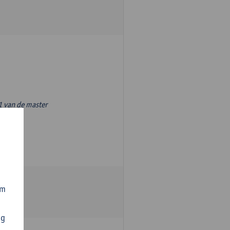
1 van de master
om
ng