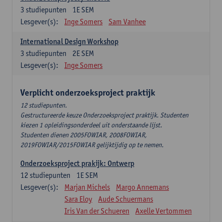
3
studiepunten
1E SEM
Lesgever(s):
Inge Somers
Sam Vanhee
International Design Workshop
3
studiepunten
2E SEM
Lesgever(s):
Inge Somers
Verplicht onderzoeksproject praktijk
12 studiepunten.
Gestructureerde keuze Onderzoeksproject praktijk. Studenten
kiezen 1 opleidingsonderdeel uit onderstaande lijst.
Studenten dienen 2005FOWIAR, 2008FOWIAR,
2019FOWIAR/2015FOWIAR gelijktijdig op te nemen.
Onderzoeksproject prakijk: Ontwerp
12
studiepunten
1E SEM
Lesgever(s):
Marjan Michels
Margo Annemans
Sara Eloy
Aude Schuermans
Iris Van der Schueren
Axelle Vertommen