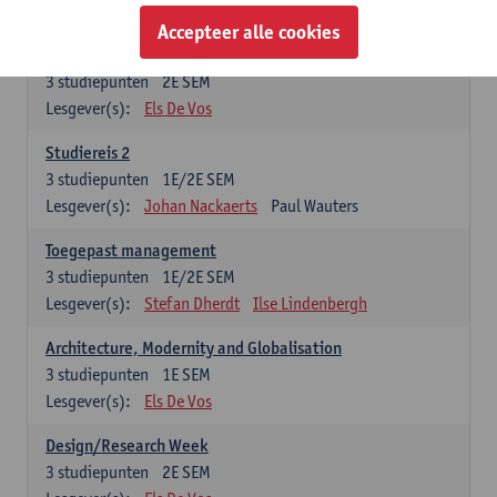
Esther Vandamme
Accepteer alle cookies
Summer School
3
studiepunten
2E SEM
Lesgever(s):
Els De Vos
Studiereis 2
3
studiepunten
1E/2E SEM
Lesgever(s):
Johan Nackaerts
Paul Wauters
Toegepast management
3
studiepunten
1E/2E SEM
Lesgever(s):
Stefan Dherdt
Ilse Lindenbergh
Architecture, Modernity and Globalisation
3
studiepunten
1E SEM
Lesgever(s):
Els De Vos
Design/Research Week
3
studiepunten
2E SEM