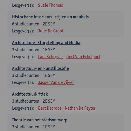
Lesgever(s):
Suzie Thomas
Historische interieurs, stijlen en meubels
6
studiepunten
2E SEM
Lesgever(s):
Julie De Groot
Architecture, Storytelling and Media
3
studiepunten
1E SEM
Lesgever(s):
Lara Schrijver
Gert Van Echelpoel
Architectuur- en kunstfilosofie
3
studiepunten
1E SEM
Lesgever(s):
Jasper Van de Vijver
Architectuurkritiek
3
studiepunten
2E SEM
Lesgever(s):
Bart Decroos
Nathan De Feyter
Theorie van het stadsontwerp
3
studiepunten
1E SEM