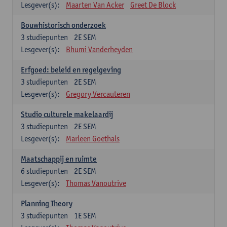
Lesgever(s):
Maarten Van Acker
Greet De Block
Bouwhistorisch onderzoek
3
studiepunten
2E SEM
Lesgever(s):
Bhumi Vanderheyden
Erfgoed: beleid en regelgeving
3
studiepunten
2E SEM
Lesgever(s):
Gregory Vercauteren
Studio culturele makelaardij
3
studiepunten
2E SEM
Lesgever(s):
Marleen Goethals
Maatschappij en ruimte
6
studiepunten
2E SEM
Lesgever(s):
Thomas Vanoutrive
Planning Theory
3
studiepunten
1E SEM