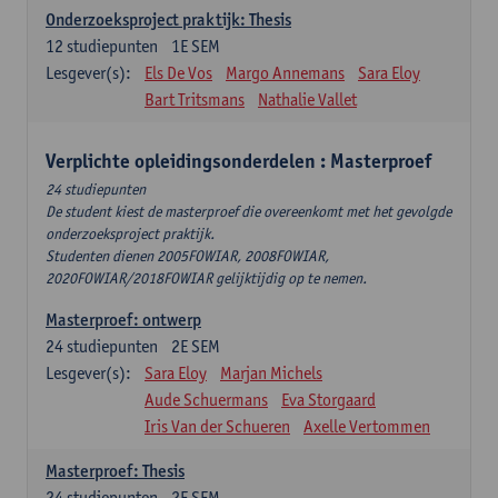
Onderzoeksproject praktijk: Thesis
12
studiepunten
1E SEM
Lesgever(s):
Els De Vos
Margo Annemans
Sara Eloy
Bart Tritsmans
Nathalie Vallet
Verplichte opleidingsonderdelen : Masterproef
24 studiepunten
De student kiest de masterproef die overeenkomt met het gevolgde
onderzoeksproject praktijk.
Studenten dienen 2005FOWIAR, 2008FOWIAR,
2020FOWIAR/2018FOWIAR gelijktijdig op te nemen.
Masterproef: ontwerp
24
studiepunten
2E SEM
Lesgever(s):
Sara Eloy
Marjan Michels
Aude Schuermans
Eva Storgaard
Iris Van der Schueren
Axelle Vertommen
Masterproef: Thesis
24
studiepunten
2E SEM