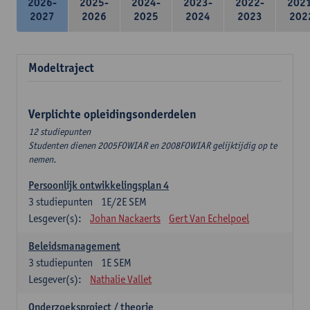
2026-
2025-
2024-
2023-
2022-
202
2027
2026
2025
2024
2023
202
Modeltraject
Verplichte opleidingsonderdelen
12 studiepunten
Studenten dienen 2005FOWIAR en 2008FOWIAR gelijktijdig op te
nemen.
Persoonlijk ontwikkelingsplan 4
3
studiepunten
1E/2E SEM
Lesgever(s):
Johan Nackaerts
Gert Van Echelpoel
Beleidsmanagement
3
studiepunten
1E SEM
Lesgever(s):
Nathalie Vallet
Onderzoeksproject / theorie