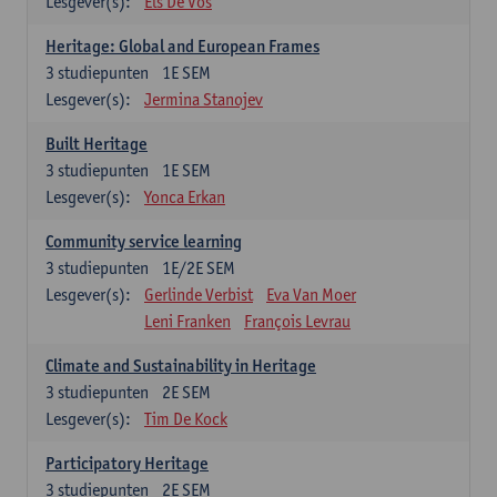
Lesgever(s):
Els De Vos
Heritage: Global and European Frames
3
studiepunten
1E SEM
Lesgever(s):
Jermina Stanojev
Built Heritage
3
studiepunten
1E SEM
Lesgever(s):
Yonca Erkan
Community service learning
3
studiepunten
1E/2E SEM
Lesgever(s):
Gerlinde Verbist
Eva Van Moer
Leni Franken
François Levrau
Climate and Sustainability in Heritage
3
studiepunten
2E SEM
Lesgever(s):
Tim De Kock
Participatory Heritage
3
studiepunten
2E SEM