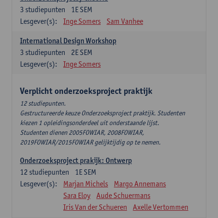
3
studiepunten
1E SEM
Lesgever(s):
Inge Somers
Sam Vanhee
International Design Workshop
3
studiepunten
2E SEM
Lesgever(s):
Inge Somers
Verplicht onderzoeksproject praktijk
12 studiepunten.
Gestructureerde keuze Onderzoeksproject praktijk. Studenten
kiezen 1 opleidingsonderdeel uit onderstaande lijst.
Studenten dienen 2005FOWIAR, 2008FOWIAR,
2019FOWIAR/2015FOWIAR gelijktijdig op te nemen.
Onderzoeksproject prakijk: Ontwerp
12
studiepunten
1E SEM
Lesgever(s):
Marjan Michels
Margo Annemans
Sara Eloy
Aude Schuermans
Iris Van der Schueren
Axelle Vertommen