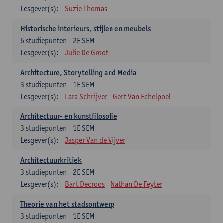
Lesgever(s):
Suzie Thomas
Historische interieurs, stijlen en meubels
6
studiepunten
2E SEM
Lesgever(s):
Julie De Groot
Architecture, Storytelling and Media
3
studiepunten
1E SEM
Lesgever(s):
Lara Schrijver
Gert Van Echelpoel
Architectuur- en kunstfilosofie
3
studiepunten
1E SEM
Lesgever(s):
Jasper Van de Vijver
Architectuurkritiek
3
studiepunten
2E SEM
Lesgever(s):
Bart Decroos
Nathan De Feyter
Theorie van het stadsontwerp
3
studiepunten
1E SEM