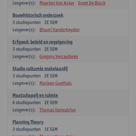
Lesgever(s):
Maarten Van Acker
Greet De Block
Bouwhistorisch onderzoek
3
studiepunten
2E SEM
Lesgever(s):
Bhumi Vanderheyden
Erfgoed: beleid en regelgeving
3
studiepunten
2E SEM
Lesgever(s):
Gregory Vercauteren
Studio culturele makelaardij
3
studiepunten
2E SEM
Lesgever(s):
Marleen Goethals
Maatschappij en ruimte
6
studiepunten
2E SEM
Lesgever(s):
Thomas Vanoutrive
Planning Theory
3
studiepunten
1E SEM