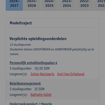
2026-
2025-
2024-
2023-
2022-
202
2027
2026
2025
2024
2023
202
Modeltraject
Verplichte opleidingsonderdelen
12 studiepunten
Studenten dienen 2005FOWIAR en 2008FOWIAR gelijktijdig op te
nemen.
Persoonlijk ontwikkelingsplan 4
3
studiepunten
1E/2E SEM
Lesgever(s):
Johan Nackaerts
Gert Van Echelpoel
Beleidsmanagement
3
studiepunten
1E SEM
Lesgever(s):
Nathalie Vallet
Onderzoeksproject / theorie