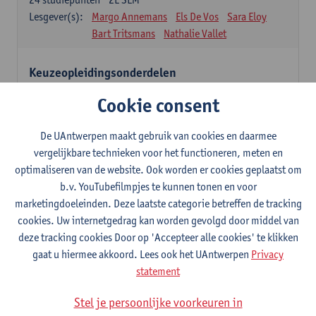
Lesgever(s):
Margo Annemans
Els De Vos
Sara Eloy
Bart Tritsmans
Nathalie Vallet
Keuzeopleidingsonderdelen
12 studiepunten
Cookie consent
Studenten kiezen voor 12 studiepunten één of meerdere
opleidingsonderdelen uit onderstaande lijst of na goedkeuring uit
een andere masteropleiding van de UAntwerpen.
De UAntwerpen maakt gebruik van cookies en daarmee
Studenten dienen hiervoor een goedkeuring aan te vragen via het
vergelijkbare technieken voor het functioneren, meten en
formulier 'aanvraag keuzeopleidingsonderdeel van een UA-
optimaliseren van de website. Ook worden er cookies geplaatst om
opleiding' (zie website Universiteit Antwerpen - Faculteiten -
b.v. YouTubefilmpjes te kunnen tonen en voor
Faculteit Ontwerpwetenschappen – Studeren en onderwijs >
marketingdoeleinden. Deze laatste categorie betreffen de tracking
formulieren).
Het ingevulde formulier moet, volgens de vermelde deadline op
cookies. Uw internetgedrag kan worden gevolgd door middel van
het formulier, aan de studentenadministratie van de faculteit
deze tracking cookies Door op 'Accepteer alle cookies' te klikken
Ontwerpwetenschappen bezorgd worden.
gaat u hiermee akkoord. Lees ook het UAntwerpen
Privacy
statement
Verdiepingstraject
9
studiepunten
1E/2E SEM
Stel je persoonlijke voorkeuren in
Lesgever(s):
Inge Somers
Ann Coen
Glen D'haenens