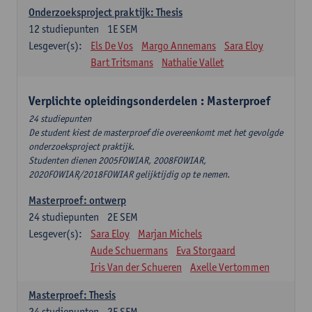
Onderzoeksproject praktijk: Thesis
12
studiepunten
1E SEM
Lesgever(s):
Els De Vos
Margo Annemans
Sara Eloy
Bart Tritsmans
Nathalie Vallet
Verplichte opleidingsonderdelen : Masterproef
24 studiepunten
De student kiest de masterproef die overeenkomt met het gevolgde
onderzoeksproject praktijk.
Studenten dienen 2005FOWIAR, 2008FOWIAR,
2020FOWIAR/2018FOWIAR gelijktijdig op te nemen.
Masterproef: ontwerp
24
studiepunten
2E SEM
Lesgever(s):
Sara Eloy
Marjan Michels
Aude Schuermans
Eva Storgaard
Iris Van der Schueren
Axelle Vertommen
Masterproef: Thesis
24
studiepunten
2E SEM