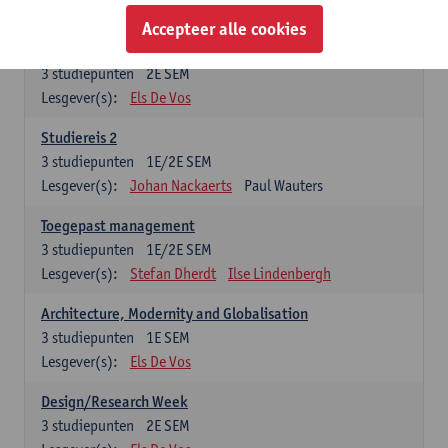
Esther Vandamme
Accepteer alle cookies
Summer School
3
studiepunten
2E SEM
Lesgever(s):
Els De Vos
Studiereis 2
3
studiepunten
1E/2E SEM
Lesgever(s):
Johan Nackaerts
Paul Wauters
Toegepast management
3
studiepunten
1E/2E SEM
Lesgever(s):
Stefan Dherdt
Ilse Lindenbergh
Architecture, Modernity and Globalisation
3
studiepunten
1E SEM
Lesgever(s):
Els De Vos
Design/Research Week
3
studiepunten
2E SEM