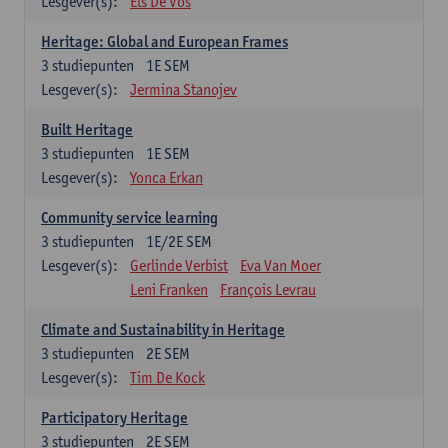
Lesgever(s):
Els De Vos
Heritage: Global and European Frames
3
studiepunten
1E SEM
Lesgever(s):
Jermina Stanojev
Built Heritage
3
studiepunten
1E SEM
Lesgever(s):
Yonca Erkan
Community service learning
3
studiepunten
1E/2E SEM
Lesgever(s):
Gerlinde Verbist
Eva Van Moer
Leni Franken
François Levrau
Climate and Sustainability in Heritage
3
studiepunten
2E SEM
Lesgever(s):
Tim De Kock
Participatory Heritage
3
studiepunten
2E SEM