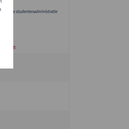
n
n
r, aan de studentenadministratie
andamme