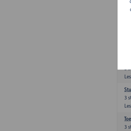
Ont
Het
van
Ver
9
s
Les
Su
3
s
Les
Stu
3
s
Les
To
3
s