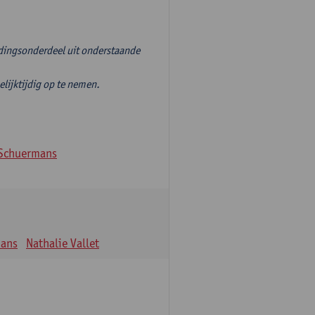
idingsonderdeel uit onderstaande
jktijdig op te nemen.
Schuermans
mans
Nathalie Vallet