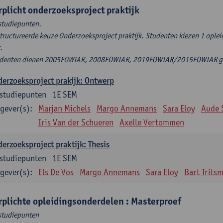
rplicht onderzoeksproject praktijk
studiepunten.
tructureerde keuze Onderzoeksproject praktijk. Studenten kiezen 1 ople
t.
denten dienen 2005FOWIAR, 2008FOWIAR, 2019FOWIAR/2015FOWIAR geli
erzoeksproject prakijk: Ontwerp
studiepunten
1E SEM
gever(s):
Marjan Michels
Margo Annemans
Sara Eloy
Aude 
Iris Van der Schueren
Axelle Vertommen
erzoeksproject praktijk: Thesis
studiepunten
1E SEM
gever(s):
Els De Vos
Margo Annemans
Sara Eloy
Bart Trits
rplichte opleidingsonderdelen : Masterproef
studiepunten