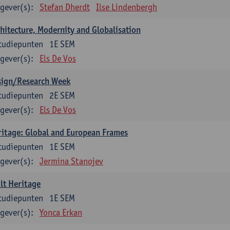
gever(s):
Stefan Dherdt
Ilse Lindenbergh
hitecture, Modernity and Globalisation
tudiepunten
1E SEM
gever(s):
Els De Vos
sign/Research Week
tudiepunten
2E SEM
gever(s):
Els De Vos
itage: Global and European Frames
tudiepunten
1E SEM
gever(s):
Jermina Stanojev
lt Heritage
tudiepunten
1E SEM
gever(s):
Yonca Erkan