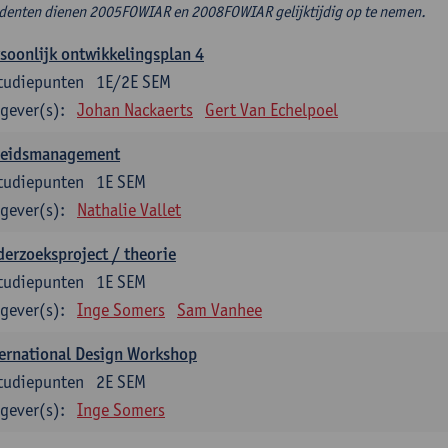
denten dienen 2005FOWIAR en 2008FOWIAR gelijktijdig op te nemen.
soonlijk ontwikkelingsplan 4
tudiepunten
1E/2E SEM
gever(s):
Johan Nackaerts
Gert Van Echelpoel
leidsmanagement
tudiepunten
1E SEM
gever(s):
Nathalie Vallet
erzoeksproject / theorie
tudiepunten
1E SEM
gever(s):
Inge Somers
Sam Vanhee
ernational Design Workshop
tudiepunten
2E SEM
gever(s):
Inge Somers