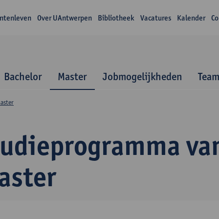
ntenleven
Over UAntwerpen
Bibliotheek
Vacatures
Kalender
Co
Bachelor
Master
Jobmogelijkheden
Tea
aster
tudieprogramma va
aster