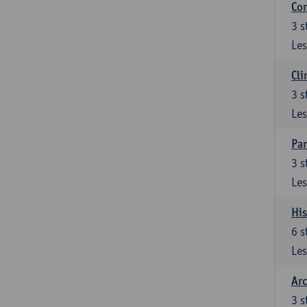
Com
3
s
Les
Cli
3
s
Les
Par
3
s
Les
His
6
s
Les
Arc
3
s