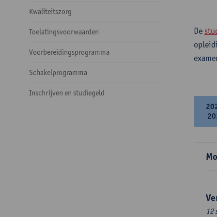
Kwaliteitszorg
De
stu
Toelatingsvoorwaarden
opleid
Voorbereidingsprogramma
examen
Schakelprogramma
Inschrijven en studiegeld
20
20
Mo
Ve
12 