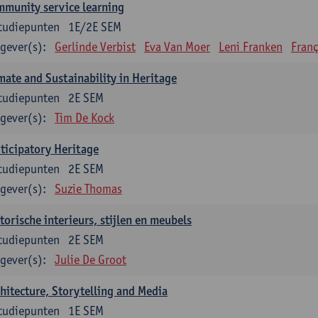
munity service learning
tudiepunten
1E/2E SEM
gever(s):
Gerlinde Verbist
Eva Van Moer
Leni Franken
Franç
mate and Sustainability in Heritage
tudiepunten
2E SEM
gever(s):
Tim De Kock
ticipatory Heritage
tudiepunten
2E SEM
gever(s):
Suzie Thomas
torische interieurs, stijlen en meubels
tudiepunten
2E SEM
gever(s):
Julie De Groot
hitecture, Storytelling and Media
tudiepunten
1E SEM