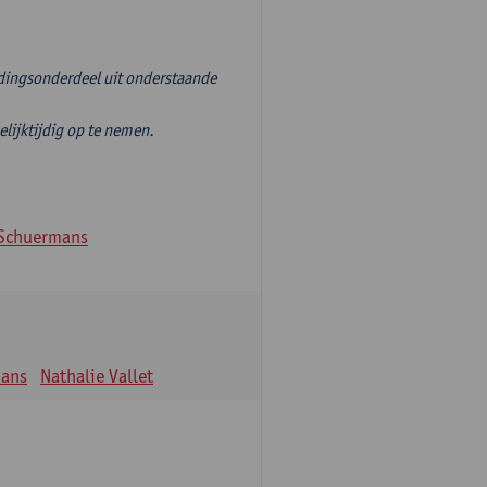
idingsonderdeel uit onderstaande
jktijdig op te nemen.
Schuermans
mans
Nathalie Vallet