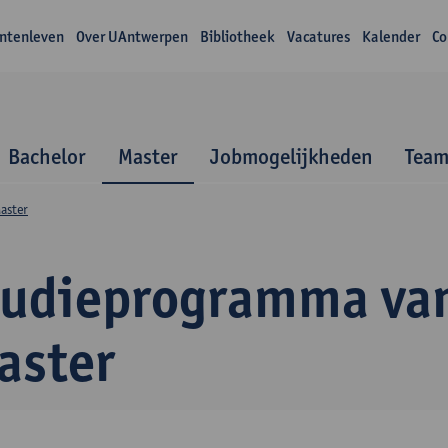
ntenleven
Over UAntwerpen
Bibliotheek
Vacatures
Kalender
Co
Bachelor
Master
Jobmogelijkheden
Tea
aster
tudieprogramma va
aster