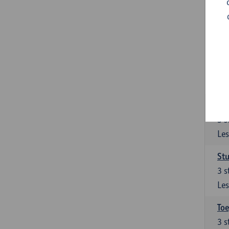
Ont
Het
van
Ver
9
s
Les
Su
3
s
Les
Stu
3
s
Les
To
3
s