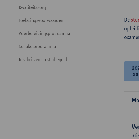
Kwaliteitszorg
De
stu
Toelatingsvoorwaarden
opleid
Voorbereidingsprogramma
examen
Schakelprogramma
Inschrijven en studiegeld
20
20
Mo
Ve
12 