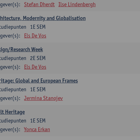
gever(s):
Stefan Dherdt
Ilse Lindenbergh
hitecture, Modernity and Globalisation
tudiepunten
1E SEM
gever(s):
Els De Vos
sign/Research Week
tudiepunten
2E SEM
gever(s):
Els De Vos
itage: Global and European Frames
tudiepunten
1E SEM
gever(s):
Jermina Stanojev
lt Heritage
tudiepunten
1E SEM
gever(s):
Yonca Erkan