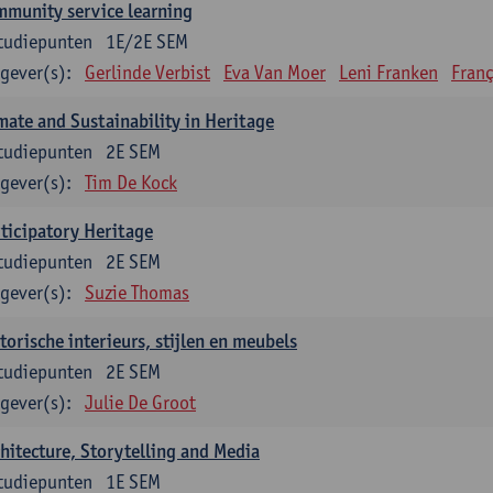
munity service learning
tudiepunten
1E/2E SEM
gever(s):
Gerlinde Verbist
Eva Van Moer
Leni Franken
Franç
mate and Sustainability in Heritage
tudiepunten
2E SEM
gever(s):
Tim De Kock
ticipatory Heritage
tudiepunten
2E SEM
gever(s):
Suzie Thomas
torische interieurs, stijlen en meubels
tudiepunten
2E SEM
gever(s):
Julie De Groot
hitecture, Storytelling and Media
tudiepunten
1E SEM