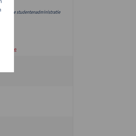
n
n
r, aan de studentenadministratie
andamme