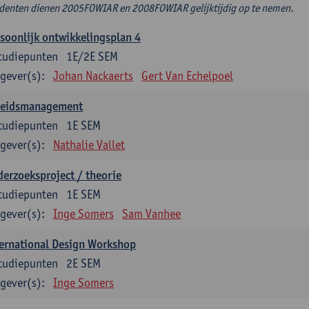
denten dienen 2005FOWIAR en 2008FOWIAR gelijktijdig op te nemen.
soonlijk ontwikkelingsplan 4
tudiepunten
1E/2E SEM
gever(s):
Johan Nackaerts
Gert Van Echelpoel
leidsmanagement
tudiepunten
1E SEM
gever(s):
Nathalie Vallet
erzoeksproject / theorie
tudiepunten
1E SEM
gever(s):
Inge Somers
Sam Vanhee
ernational Design Workshop
tudiepunten
2E SEM
gever(s):
Inge Somers