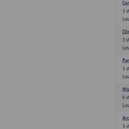
Com
3
s
Les
Cli
3
s
Les
Par
3
s
Les
His
6
s
Les
Arc
3
s