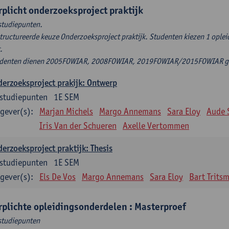
rplicht onderzoeksproject praktijk
studiepunten.
tructureerde keuze Onderzoeksproject praktijk. Studenten kiezen 1 ople
t.
denten dienen 2005FOWIAR, 2008FOWIAR, 2019FOWIAR/2015FOWIAR geli
erzoeksproject prakijk: Ontwerp
studiepunten
1E SEM
gever(s):
Marjan Michels
Margo Annemans
Sara Eloy
Aude 
Iris Van der Schueren
Axelle Vertommen
erzoeksproject praktijk: Thesis
studiepunten
1E SEM
gever(s):
Els De Vos
Margo Annemans
Sara Eloy
Bart Trits
rplichte opleidingsonderdelen : Masterproef
studiepunten