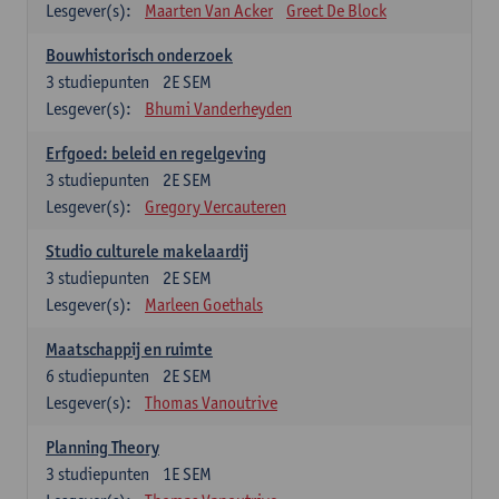
Lesgever(s):
Maarten Van Acker
Greet De Block
Bouwhistorisch onderzoek
3
studiepunten
2E SEM
Lesgever(s):
Bhumi Vanderheyden
Erfgoed: beleid en regelgeving
3
studiepunten
2E SEM
Lesgever(s):
Gregory Vercauteren
Studio culturele makelaardij
3
studiepunten
2E SEM
Lesgever(s):
Marleen Goethals
Maatschappij en ruimte
6
studiepunten
2E SEM
Lesgever(s):
Thomas Vanoutrive
Planning Theory
3
studiepunten
1E SEM