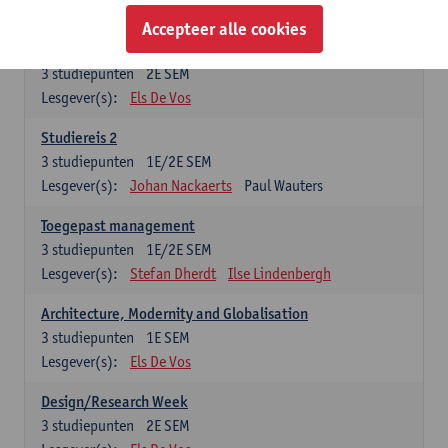
Esther Vandamme
Accepteer alle cookies
Summer School
3
studiepunten
2E SEM
Lesgever(s):
Els De Vos
Studiereis 2
3
studiepunten
1E/2E SEM
Lesgever(s):
Johan Nackaerts
Paul Wauters
Toegepast management
3
studiepunten
1E/2E SEM
Lesgever(s):
Stefan Dherdt
Ilse Lindenbergh
Architecture, Modernity and Globalisation
3
studiepunten
1E SEM
Lesgever(s):
Els De Vos
Design/Research Week
3
studiepunten
2E SEM