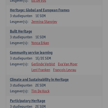
Lesgever(s):
Els De Vos
Heritage: Global and European Frames
3
studiepunten
1E SEM
Lesgever(s):
Jermina Stanojev
Built Heritage
3
studiepunten
1E SEM
Lesgever(s):
Yonca Erkan
Community service learning
3
studiepunten
1E/2E SEM
Lesgever(s):
Gerlinde Verbist
Eva Van Moer
Leni Franken
François Levrau
Climate and Sustainability in Heritage
3
studiepunten
2E SEM
Lesgever(s):
Tim De Kock
Participatory Heritage
3
studiepunten
2E SEM