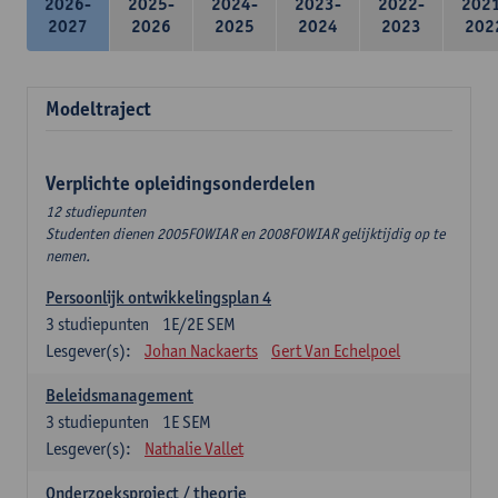
2026-
2025-
2024-
2023-
2022-
202
2027
2026
2025
2024
2023
202
Modeltraject
Verplichte opleidingsonderdelen
12 studiepunten
Studenten dienen 2005FOWIAR en 2008FOWIAR gelijktijdig op te
nemen.
Persoonlijk ontwikkelingsplan 4
3
studiepunten
1E/2E SEM
Lesgever(s):
Johan Nackaerts
Gert Van Echelpoel
Beleidsmanagement
3
studiepunten
1E SEM
Lesgever(s):
Nathalie Vallet
Onderzoeksproject / theorie