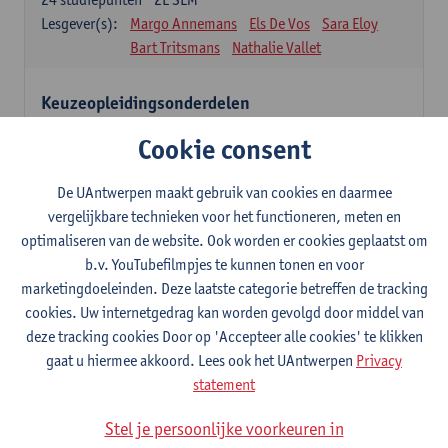
Lesgever(s):
Margo Annemans
Els De Vos
Sara Eloy
Bart Tritsmans
Nathalie Vallet
Keuzeopleidingsonderdelen
12 studiepunten
Cookie consent
Studenten kiezen voor 12 studiepunten één of meerdere
opleidingsonderdelen uit onderstaande lijst of na goedkeuring uit
een andere masteropleiding van de UAntwerpen.
De UAntwerpen maakt gebruik van cookies en daarmee
Studenten dienen hiervoor een goedkeuring aan te vragen via het
vergelijkbare technieken voor het functioneren, meten en
formulier 'aanvraag keuzeopleidingsonderdeel van een UA-
optimaliseren van de website. Ook worden er cookies geplaatst om
opleiding' (zie website Universiteit Antwerpen - Faculteiten -
b.v. YouTubefilmpjes te kunnen tonen en voor
Faculteit Ontwerpwetenschappen – Studeren en onderwijs >
marketingdoeleinden. Deze laatste categorie betreffen de tracking
formulieren).
Het ingevulde formulier moet, volgens de vermelde deadline op
cookies. Uw internetgedrag kan worden gevolgd door middel van
het formulier, aan de studentenadministratie van de faculteit
deze tracking cookies Door op 'Accepteer alle cookies' te klikken
Ontwerpwetenschappen bezorgd worden.
gaat u hiermee akkoord. Lees ook het UAntwerpen
Privacy
statement
Verdiepingstraject
9
studiepunten
1E/2E SEM
Stel je persoonlijke voorkeuren in
Lesgever(s):
Inge Somers
Ann Coen
Glen D'haenens