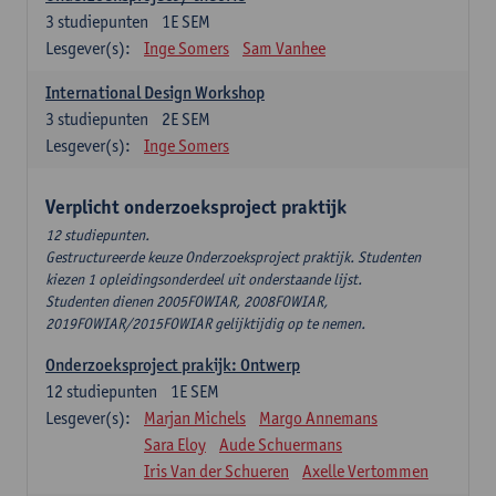
3
studiepunten
1E SEM
Lesgever(s):
Inge Somers
Sam Vanhee
International Design Workshop
3
studiepunten
2E SEM
Lesgever(s):
Inge Somers
Verplicht onderzoeksproject praktijk
12 studiepunten.
Gestructureerde keuze Onderzoeksproject praktijk. Studenten
kiezen 1 opleidingsonderdeel uit onderstaande lijst.
Studenten dienen 2005FOWIAR, 2008FOWIAR,
2019FOWIAR/2015FOWIAR gelijktijdig op te nemen.
Onderzoeksproject prakijk: Ontwerp
12
studiepunten
1E SEM
Lesgever(s):
Marjan Michels
Margo Annemans
Sara Eloy
Aude Schuermans
Iris Van der Schueren
Axelle Vertommen