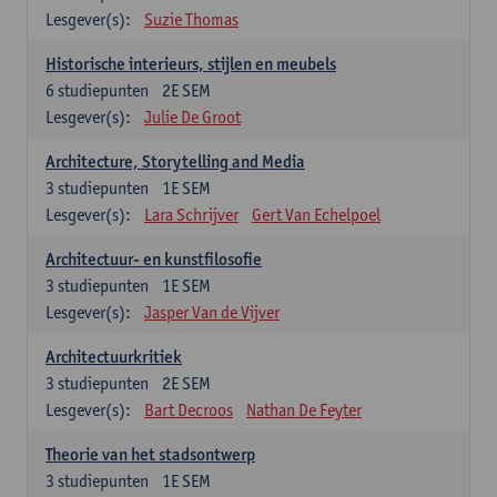
Lesgever(s):
Suzie Thomas
Historische interieurs, stijlen en meubels
6
studiepunten
2E SEM
Lesgever(s):
Julie De Groot
Architecture, Storytelling and Media
3
studiepunten
1E SEM
Lesgever(s):
Lara Schrijver
Gert Van Echelpoel
Architectuur- en kunstfilosofie
3
studiepunten
1E SEM
Lesgever(s):
Jasper Van de Vijver
Architectuurkritiek
3
studiepunten
2E SEM
Lesgever(s):
Bart Decroos
Nathan De Feyter
Theorie van het stadsontwerp
3
studiepunten
1E SEM