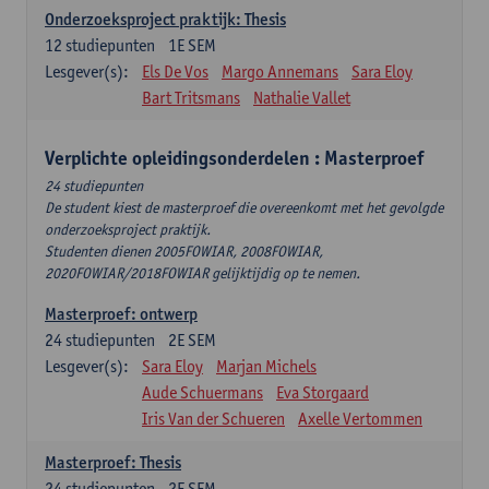
Onderzoeksproject praktijk: Thesis
12
studiepunten
1E SEM
Lesgever(s):
Els De Vos
Margo Annemans
Sara Eloy
Bart Tritsmans
Nathalie Vallet
Verplichte opleidingsonderdelen : Masterproef
24 studiepunten
De student kiest de masterproef die overeenkomt met het gevolgde
onderzoeksproject praktijk.
Studenten dienen 2005FOWIAR, 2008FOWIAR,
2020FOWIAR/2018FOWIAR gelijktijdig op te nemen.
Masterproef: ontwerp
24
studiepunten
2E SEM
Lesgever(s):
Sara Eloy
Marjan Michels
Aude Schuermans
Eva Storgaard
Iris Van der Schueren
Axelle Vertommen
Masterproef: Thesis
24
studiepunten
2E SEM