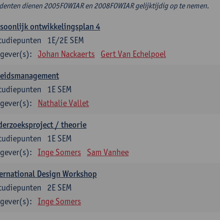
denten dienen 2005FOWIAR en 2008FOWIAR gelijktijdig op te nemen.
soonlijk ontwikkelingsplan 4
tudiepunten
1E/2E SEM
gever(s):
Johan Nackaerts
Gert Van Echelpoel
leidsmanagement
tudiepunten
1E SEM
gever(s):
Nathalie Vallet
erzoeksproject / theorie
tudiepunten
1E SEM
gever(s):
Inge Somers
Sam Vanhee
ernational Design Workshop
tudiepunten
2E SEM
gever(s):
Inge Somers