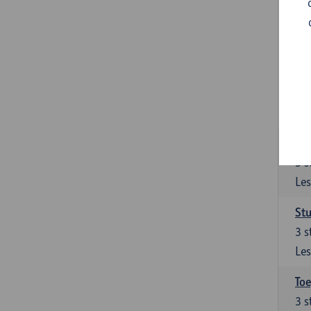
Ont
Het
van
Ver
9
s
Les
Su
3
s
Les
Stu
3
s
Les
To
3
s