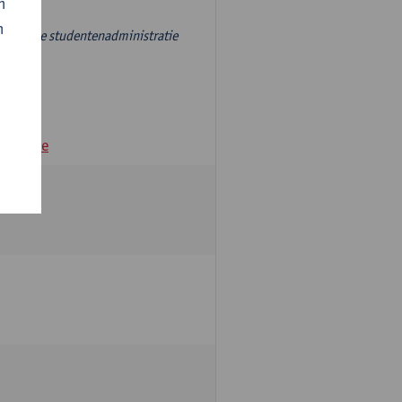
n
n
r, aan de studentenadministratie
andamme