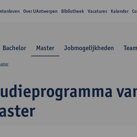
ntenleven
Over UAntwerpen
Bibliotheek
Vacatures
Kalender
Co
Bachelor
Master
Jobmogelijkheden
Tea
aster
tudieprogramma va
aster