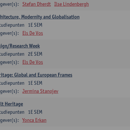
gever(s):
Stefan Dherdt
Ilse Lindenbergh
hitecture, Modernity and Globalisation
tudiepunten
1E SEM
gever(s):
Els De Vos
sign/Research Week
tudiepunten
2E SEM
gever(s):
Els De Vos
itage: Global and European Frames
tudiepunten
1E SEM
gever(s):
Jermina Stanojev
lt Heritage
tudiepunten
1E SEM
gever(s):
Yonca Erkan