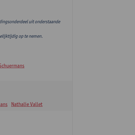
idingsonderdeel uit onderstaande
jktijdig op te nemen.
Schuermans
mans
Nathalie Vallet