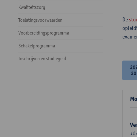
Kwaliteitszorg
De
stu
Toelatingsvoorwaarden
opleid
Voorbereidingsprogramma
examen
Schakelprogramma
Inschrijven en studiegeld
20
20
Mo
Ve
12 