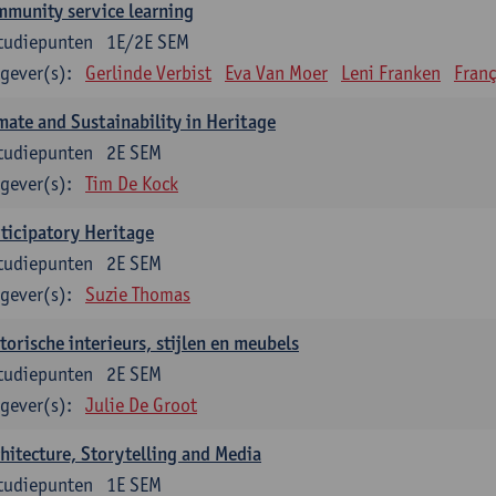
munity service learning
tudiepunten
1E/2E SEM
gever(s):
Gerlinde Verbist
Eva Van Moer
Leni Franken
Franç
mate and Sustainability in Heritage
tudiepunten
2E SEM
gever(s):
Tim De Kock
ticipatory Heritage
tudiepunten
2E SEM
gever(s):
Suzie Thomas
torische interieurs, stijlen en meubels
tudiepunten
2E SEM
gever(s):
Julie De Groot
hitecture, Storytelling and Media
tudiepunten
1E SEM