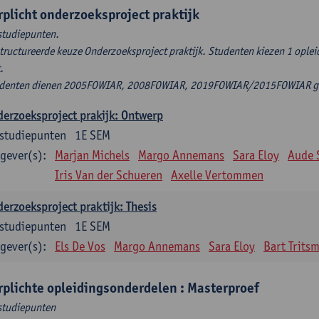
rplicht onderzoeksproject praktijk
studiepunten.
tructureerde keuze Onderzoeksproject praktijk. Studenten kiezen 1 ople
t.
denten dienen 2005FOWIAR, 2008FOWIAR, 2019FOWIAR/2015FOWIAR geli
erzoeksproject prakijk: Ontwerp
studiepunten
1E SEM
gever(s):
Marjan Michels
Margo Annemans
Sara Eloy
Aude 
Iris Van der Schueren
Axelle Vertommen
erzoeksproject praktijk: Thesis
studiepunten
1E SEM
gever(s):
Els De Vos
Margo Annemans
Sara Eloy
Bart Trits
rplichte opleidingsonderdelen : Masterproef
studiepunten