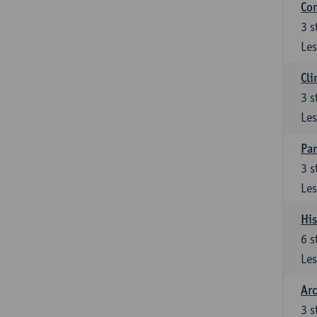
Com
3
s
Les
Cli
3
s
Les
Par
3
s
Les
His
6
s
Les
Arc
3
s