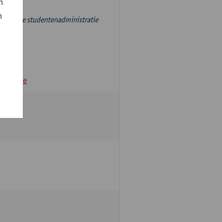
n
n
r, aan de studentenadministratie
andamme