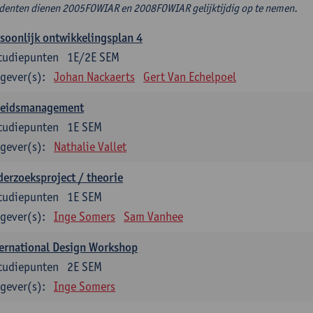
denten dienen 2005FOWIAR en 2008FOWIAR gelijktijdig op te nemen.
soonlijk ontwikkelingsplan 4
tudiepunten
1E/2E SEM
gever(s):
Johan Nackaerts
Gert Van Echelpoel
leidsmanagement
tudiepunten
1E SEM
gever(s):
Nathalie Vallet
erzoeksproject / theorie
tudiepunten
1E SEM
gever(s):
Inge Somers
Sam Vanhee
ernational Design Workshop
tudiepunten
2E SEM
gever(s):
Inge Somers