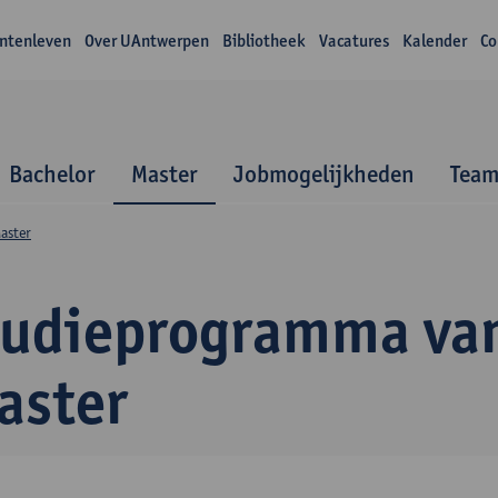
ntenleven
Over UAntwerpen
Bibliotheek
Vacatures
Kalender
Co
Bachelor
Master
Jobmogelijkheden
Tea
aster
tudieprogramma va
aster