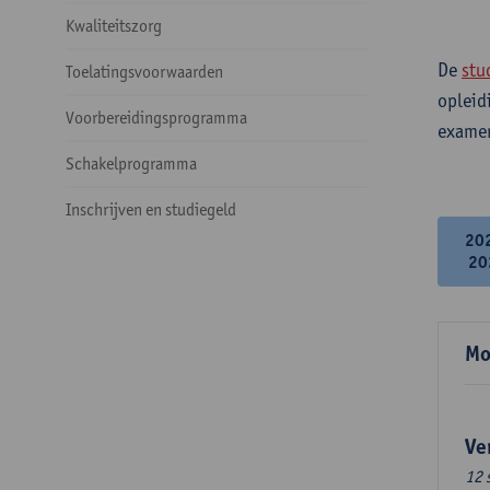
Kwaliteitszorg
De
stu
Toelatingsvoorwaarden
opleid
Voorbereidingsprogramma
examen
Schakelprogramma
Inschrijven en studiegeld
20
20
Mo
Ve
12 