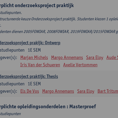
rplicht onderzoeksproject praktijk
studiepunten.
tructureerde keuze Onderzoeksproject praktijk. Studenten kiezen 1 ople
t.
denten dienen 2005FOWIAR, 2008FOWIAR, 2019FOWIAR/2015FOWIAR geli
erzoeksproject prakijk: Ontwerp
studiepunten
1E SEM
gever(s):
Marjan Michels
Margo Annemans
Sara Eloy
Aude 
Iris Van der Schueren
Axelle Vertommen
erzoeksproject praktijk: Thesis
studiepunten
1E SEM
gever(s):
Els De Vos
Margo Annemans
Sara Eloy
Bart Trits
rplichte opleidingsonderdelen : Masterproef
studiepunten