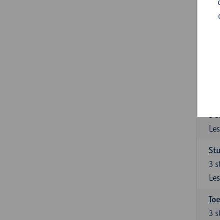
Ont
Het
van
Ver
9
s
Les
Su
3
s
Les
Stu
3
s
Les
To
3
s