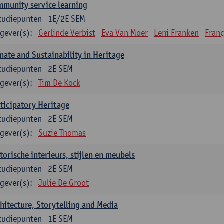
munity service learning
tudiepunten
1E/2E SEM
gever(s):
Gerlinde Verbist
Eva Van Moer
Leni Franken
Franç
mate and Sustainability in Heritage
tudiepunten
2E SEM
gever(s):
Tim De Kock
ticipatory Heritage
tudiepunten
2E SEM
gever(s):
Suzie Thomas
torische interieurs, stijlen en meubels
tudiepunten
2E SEM
gever(s):
Julie De Groot
hitecture, Storytelling and Media
tudiepunten
1E SEM