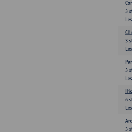
Com
3
s
Les
Cli
3
s
Les
Par
3
s
Les
His
6
s
Les
Arc
3
s