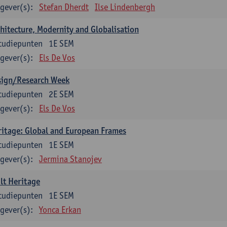
gever(s):
Stefan Dherdt
Ilse Lindenbergh
hitecture, Modernity and Globalisation
tudiepunten
1E SEM
gever(s):
Els De Vos
sign/Research Week
tudiepunten
2E SEM
gever(s):
Els De Vos
itage: Global and European Frames
tudiepunten
1E SEM
gever(s):
Jermina Stanojev
lt Heritage
tudiepunten
1E SEM
gever(s):
Yonca Erkan