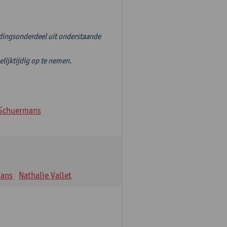
idingsonderdeel uit onderstaande
jktijdig op te nemen.
Schuermans
mans
Nathalie Vallet