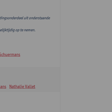
idingsonderdeel uit onderstaande
jktijdig op te nemen.
Schuermans
mans
Nathalie Vallet