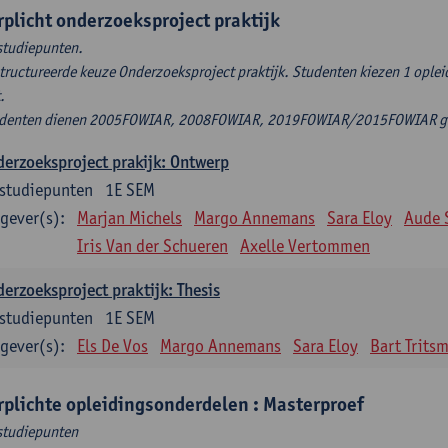
rplicht onderzoeksproject praktijk
studiepunten.
tructureerde keuze Onderzoeksproject praktijk. Studenten kiezen 1 ople
t.
denten dienen 2005FOWIAR, 2008FOWIAR, 2019FOWIAR/2015FOWIAR geli
erzoeksproject prakijk: Ontwerp
studiepunten
1E SEM
gever(s):
Marjan Michels
Margo Annemans
Sara Eloy
Aude 
Iris Van der Schueren
Axelle Vertommen
erzoeksproject praktijk: Thesis
studiepunten
1E SEM
gever(s):
Els De Vos
Margo Annemans
Sara Eloy
Bart Trits
rplichte opleidingsonderdelen : Masterproef
studiepunten