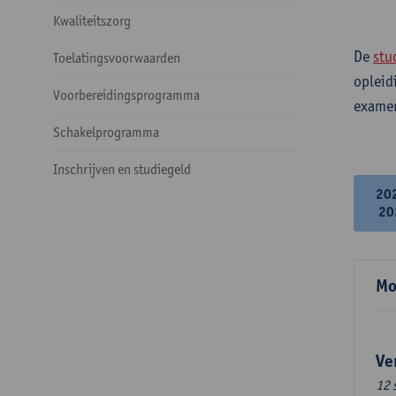
Kwaliteitszorg
De
stu
Toelatingsvoorwaarden
opleid
Voorbereidingsprogramma
examen
Schakelprogramma
Inschrijven en studiegeld
20
20
Mo
Ve
12 