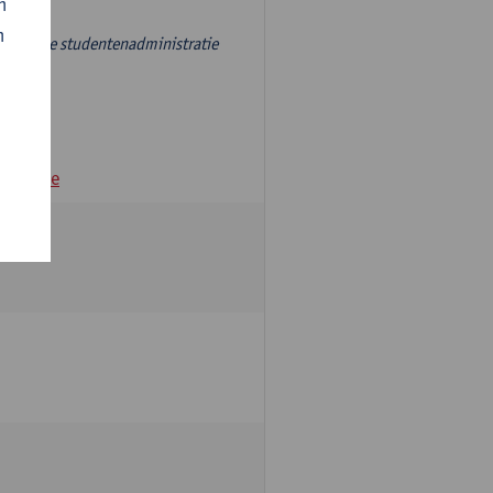
n
n
r, aan de studentenadministratie
andamme