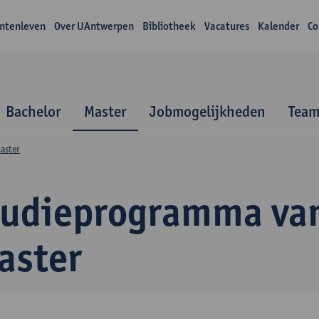
ntenleven
Over UAntwerpen
Bibliotheek
Vacatures
Kalender
Co
Bachelor
Master
Jobmogelijkheden
Tea
aster
tudieprogramma va
aster