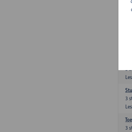
Ont
Het
van
Ver
9
s
Les
Su
3
s
Les
Stu
3
s
Les
To
3
s