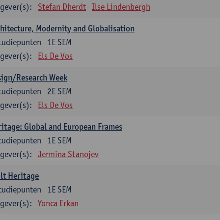
gever(s):
Stefan Dherdt
Ilse Lindenbergh
hitecture, Modernity and Globalisation
tudiepunten
1E SEM
gever(s):
Els De Vos
sign/Research Week
tudiepunten
2E SEM
gever(s):
Els De Vos
itage: Global and European Frames
tudiepunten
1E SEM
gever(s):
Jermina Stanojev
lt Heritage
tudiepunten
1E SEM
gever(s):
Yonca Erkan