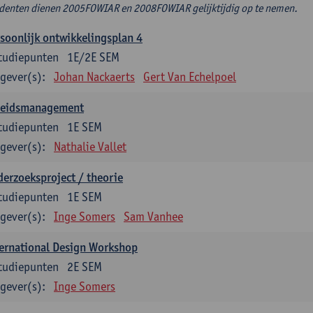
denten dienen 2005FOWIAR en 2008FOWIAR gelijktijdig op te nemen.
soonlijk ontwikkelingsplan 4
tudiepunten
1E/2E SEM
gever(s):
Johan Nackaerts
Gert Van Echelpoel
leidsmanagement
tudiepunten
1E SEM
gever(s):
Nathalie Vallet
erzoeksproject / theorie
tudiepunten
1E SEM
gever(s):
Inge Somers
Sam Vanhee
ernational Design Workshop
tudiepunten
2E SEM
gever(s):
Inge Somers