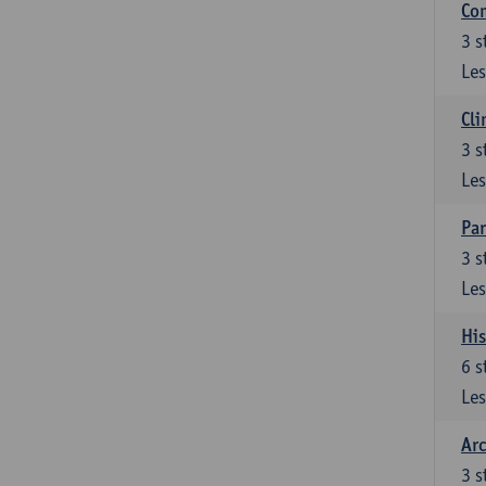
Com
3
s
Les
Cli
3
s
Les
Par
3
s
Les
His
6
s
Les
Arc
3
s