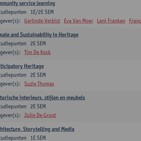
munity service learning
tudiepunten
1E/2E SEM
gever(s):
Gerlinde Verbist
Eva Van Moer
Leni Franken
Franç
mate and Sustainability in Heritage
tudiepunten
2E SEM
gever(s):
Tim De Kock
ticipatory Heritage
tudiepunten
2E SEM
gever(s):
Suzie Thomas
torische interieurs, stijlen en meubels
tudiepunten
2E SEM
gever(s):
Julie De Groot
hitecture, Storytelling and Media
tudiepunten
1E SEM