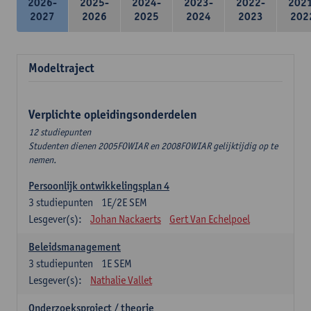
2026-
2025-
2024-
2023-
2022-
202
2027
2026
2025
2024
2023
202
Modeltraject
Verplichte opleidingsonderdelen
12 studiepunten
Studenten dienen 2005FOWIAR en 2008FOWIAR gelijktijdig op te
nemen.
Persoonlijk ontwikkelingsplan 4
3
studiepunten
1E/2E SEM
Lesgever(s):
Johan Nackaerts
Gert Van Echelpoel
Beleidsmanagement
3
studiepunten
1E SEM
Lesgever(s):
Nathalie Vallet
Onderzoeksproject / theorie