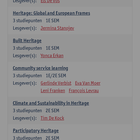
Lesgever(s):
Els De Vos
Heritage: Global and European Frames
3
studiepunten
1E SEM
Lesgever(s):
Jermina Stanojev
Built Heritage
3
studiepunten
1E SEM
Lesgever(s):
Yonca Erkan
Community service learning
3
studiepunten
1E/2E SEM
Lesgever(s):
Gerlinde Verbist
Eva Van Moer
Leni Franken
François Levrau
Climate and Sustainability in Heritage
3
studiepunten
2E SEM
Lesgever(s):
Tim De Kock
Participatory Heritage
3
studiepunten
2E SEM