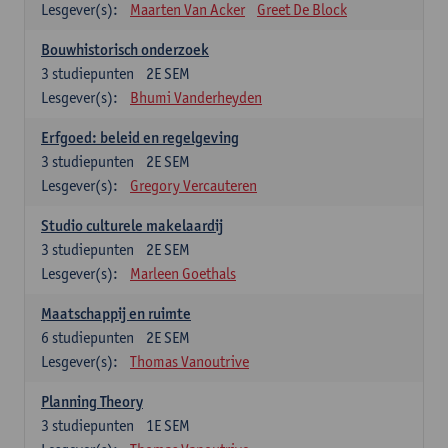
Lesgever(s):
Maarten Van Acker
Greet De Block
Bouwhistorisch onderzoek
3
studiepunten
2E SEM
Lesgever(s):
Bhumi Vanderheyden
Erfgoed: beleid en regelgeving
3
studiepunten
2E SEM
Lesgever(s):
Gregory Vercauteren
Studio culturele makelaardij
3
studiepunten
2E SEM
Lesgever(s):
Marleen Goethals
Maatschappij en ruimte
6
studiepunten
2E SEM
Lesgever(s):
Thomas Vanoutrive
Planning Theory
3
studiepunten
1E SEM