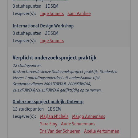
3
studiepunten
1E SEM
Lesgever(s):
Inge Somers
Sam Vanhee
International Design Workshop
3
studiepunten
2E SEM
Lesgever(s):
Inge Somers
Verplicht onderzoeksproject praktijk
12 studiepunten.
Gestructureerde keuze Onderzoeksproject praktijk. Studenten
kiezen 1 opleidingsonderdeel uit onderstaande lijst.
Studenten dienen 2005FOWIAR, 2008FOWIAR,
2019FOWIAR/2015FOWIAR gelijktijdig op te nemen.
Onderzoeksproject prakijk: Ontwerp
12
studiepunten
1E SEM
Lesgever(s):
Marjan Michels
Margo Annemans
Sara Eloy
Aude Schuermans
Iris Van der Schueren
Axelle Vertommen