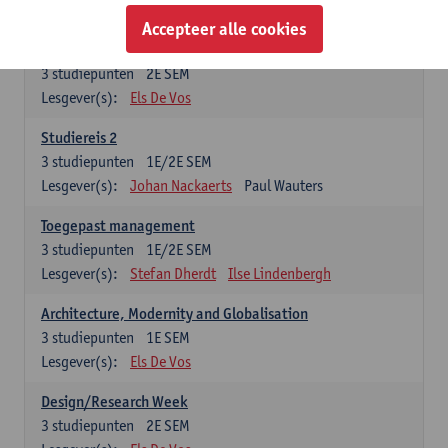
Esther Vandamme
Accepteer alle cookies
Summer School
3
studiepunten
2E SEM
Lesgever(s):
Els De Vos
Studiereis 2
3
studiepunten
1E/2E SEM
Lesgever(s):
Johan Nackaerts
Paul Wauters
Toegepast management
3
studiepunten
1E/2E SEM
Lesgever(s):
Stefan Dherdt
Ilse Lindenbergh
Architecture, Modernity and Globalisation
3
studiepunten
1E SEM
Lesgever(s):
Els De Vos
Design/Research Week
3
studiepunten
2E SEM