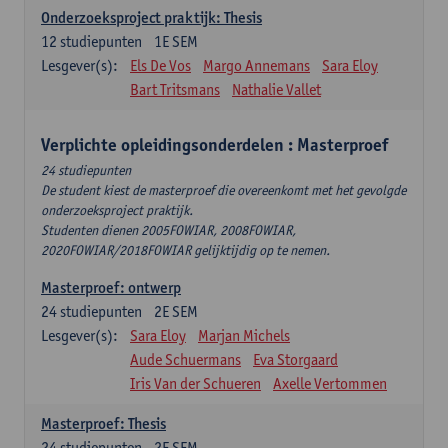
Onderzoeksproject praktijk: Thesis
12
studiepunten
1E SEM
Lesgever(s):
Els De Vos
Margo Annemans
Sara Eloy
Bart Tritsmans
Nathalie Vallet
Verplichte opleidingsonderdelen : Masterproef
24 studiepunten
De student kiest de masterproef die overeenkomt met het gevolgde
onderzoeksproject praktijk.
Studenten dienen 2005FOWIAR, 2008FOWIAR,
2020FOWIAR/2018FOWIAR gelijktijdig op te nemen.
Masterproef: ontwerp
24
studiepunten
2E SEM
Lesgever(s):
Sara Eloy
Marjan Michels
Aude Schuermans
Eva Storgaard
Iris Van der Schueren
Axelle Vertommen
Masterproef: Thesis
24
studiepunten
2E SEM