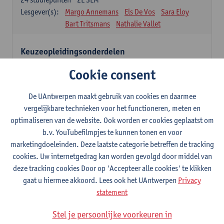
Lesgever(s):
Margo Annemans
Els De Vos
Sara Eloy
Bart Tritsmans
Nathalie Vallet
Keuzeopleidingsonderdelen
12 studiepunten
Cookie consent
Studenten kiezen voor 12 studiepunten één of meerdere
opleidingsonderdelen uit onderstaande lijst of na goedkeuring uit
een andere masteropleiding van de UAntwerpen.
De UAntwerpen maakt gebruik van cookies en daarmee
Studenten dienen hiervoor een goedkeuring aan te vragen via het
vergelijkbare technieken voor het functioneren, meten en
formulier 'aanvraag keuzeopleidingsonderdeel van een UA-
optimaliseren van de website. Ook worden er cookies geplaatst om
opleiding' (zie website Universiteit Antwerpen - Faculteiten -
b.v. YouTubefilmpjes te kunnen tonen en voor
Faculteit Ontwerpwetenschappen – Studeren en onderwijs >
marketingdoeleinden. Deze laatste categorie betreffen de tracking
formulieren).
Het ingevulde formulier moet, volgens de vermelde deadline op
cookies. Uw internetgedrag kan worden gevolgd door middel van
het formulier, aan de studentenadministratie van de faculteit
deze tracking cookies Door op 'Accepteer alle cookies' te klikken
Ontwerpwetenschappen bezorgd worden.
gaat u hiermee akkoord. Lees ook het UAntwerpen
Privacy
statement
Verdiepingstraject
9
studiepunten
1E/2E SEM
Stel je persoonlijke voorkeuren in
Lesgever(s):
Inge Somers
Ann Coen
Glen D'haenens