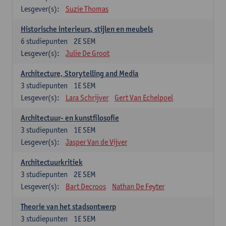
Lesgever(s):
Suzie Thomas
Historische interieurs, stijlen en meubels
6
studiepunten
2E SEM
Lesgever(s):
Julie De Groot
Architecture, Storytelling and Media
3
studiepunten
1E SEM
Lesgever(s):
Lara Schrijver
Gert Van Echelpoel
Architectuur- en kunstfilosofie
3
studiepunten
1E SEM
Lesgever(s):
Jasper Van de Vijver
Architectuurkritiek
3
studiepunten
2E SEM
Lesgever(s):
Bart Decroos
Nathan De Feyter
Theorie van het stadsontwerp
3
studiepunten
1E SEM