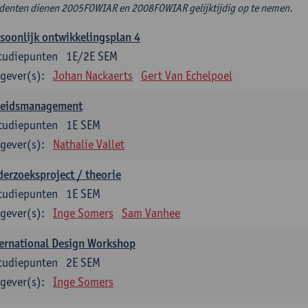
denten dienen 2005FOWIAR en 2008FOWIAR gelijktijdig op te nemen.
soonlijk ontwikkelingsplan 4
tudiepunten
1E/2E SEM
gever(s):
Johan Nackaerts
Gert Van Echelpoel
leidsmanagement
tudiepunten
1E SEM
gever(s):
Nathalie Vallet
erzoeksproject / theorie
tudiepunten
1E SEM
gever(s):
Inge Somers
Sam Vanhee
ernational Design Workshop
tudiepunten
2E SEM
gever(s):
Inge Somers