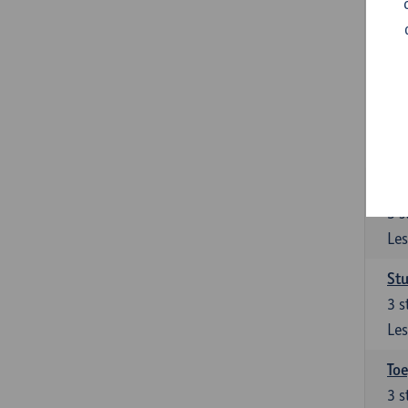
Ont
Het
van
Ver
9
s
Les
Su
3
s
Les
Stu
3
s
Les
To
3
s