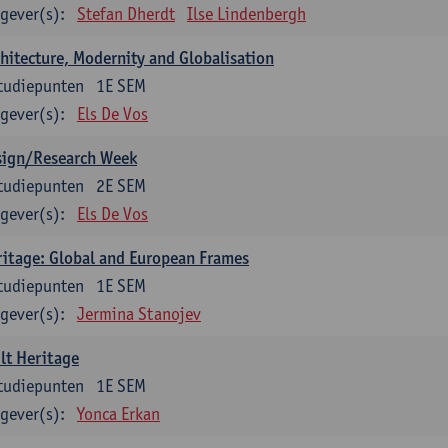
gever(s):
Stefan Dherdt
Ilse Lindenbergh
hitecture, Modernity and Globalisation
tudiepunten
1E SEM
gever(s):
Els De Vos
sign/Research Week
tudiepunten
2E SEM
gever(s):
Els De Vos
itage: Global and European Frames
tudiepunten
1E SEM
gever(s):
Jermina Stanojev
lt Heritage
tudiepunten
1E SEM
gever(s):
Yonca Erkan