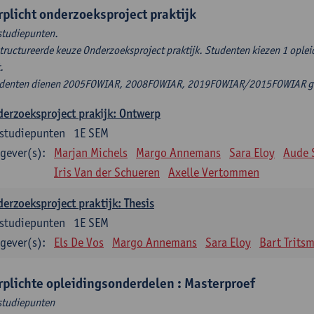
rplicht onderzoeksproject praktijk
studiepunten.
tructureerde keuze Onderzoeksproject praktijk. Studenten kiezen 1 ople
t.
denten dienen 2005FOWIAR, 2008FOWIAR, 2019FOWIAR/2015FOWIAR geli
erzoeksproject prakijk: Ontwerp
studiepunten
1E SEM
gever(s):
Marjan Michels
Margo Annemans
Sara Eloy
Aude 
Iris Van der Schueren
Axelle Vertommen
erzoeksproject praktijk: Thesis
studiepunten
1E SEM
gever(s):
Els De Vos
Margo Annemans
Sara Eloy
Bart Trits
rplichte opleidingsonderdelen : Masterproef
studiepunten