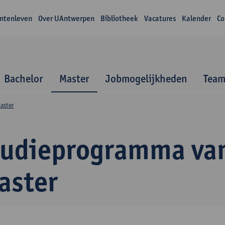
ntenleven
Over UAntwerpen
Bibliotheek
Vacatures
Kalender
Co
Bachelor
Master
Jobmogelijkheden
Tea
aster
tudieprogramma va
aster