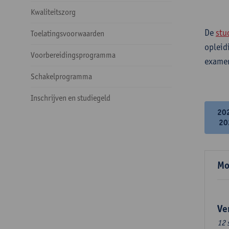
Kwaliteitszorg
De
stu
Toelatingsvoorwaarden
opleid
Voorbereidingsprogramma
examen
Schakelprogramma
Inschrijven en studiegeld
20
20
Mo
Ve
12 