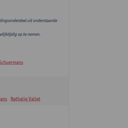
idingsonderdeel uit onderstaande
jktijdig op te nemen.
Schuermans
mans
Nathalie Vallet