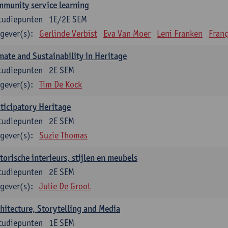
munity service learning
tudiepunten
1E/2E SEM
gever(s):
Gerlinde Verbist
Eva Van Moer
Leni Franken
Franç
mate and Sustainability in Heritage
tudiepunten
2E SEM
gever(s):
Tim De Kock
ticipatory Heritage
tudiepunten
2E SEM
gever(s):
Suzie Thomas
torische interieurs, stijlen en meubels
tudiepunten
2E SEM
gever(s):
Julie De Groot
hitecture, Storytelling and Media
tudiepunten
1E SEM