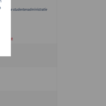
n
n
r, aan de studentenadministratie
andamme