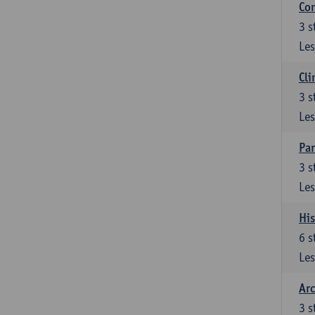
Com
3
s
Les
Cli
3
s
Les
Par
3
s
Les
His
6
s
Les
Arc
3
s