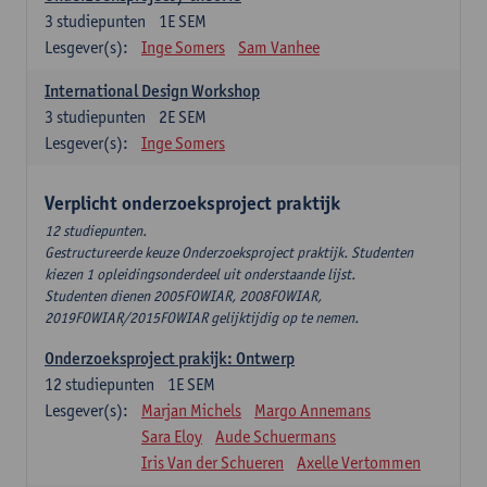
3
studiepunten
1E SEM
Lesgever(s):
Inge Somers
Sam Vanhee
International Design Workshop
3
studiepunten
2E SEM
Lesgever(s):
Inge Somers
Verplicht onderzoeksproject praktijk
12 studiepunten.
Gestructureerde keuze Onderzoeksproject praktijk. Studenten
kiezen 1 opleidingsonderdeel uit onderstaande lijst.
Studenten dienen 2005FOWIAR, 2008FOWIAR,
2019FOWIAR/2015FOWIAR gelijktijdig op te nemen.
Onderzoeksproject prakijk: Ontwerp
12
studiepunten
1E SEM
Lesgever(s):
Marjan Michels
Margo Annemans
Sara Eloy
Aude Schuermans
Iris Van der Schueren
Axelle Vertommen