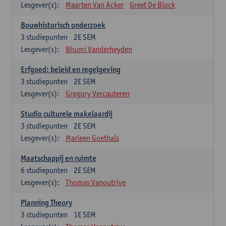
Lesgever(s):
Maarten Van Acker
Greet De Block
Bouwhistorisch onderzoek
3
studiepunten
2E SEM
Lesgever(s):
Bhumi Vanderheyden
Erfgoed: beleid en regelgeving
3
studiepunten
2E SEM
Lesgever(s):
Gregory Vercauteren
Studio culturele makelaardij
3
studiepunten
2E SEM
Lesgever(s):
Marleen Goethals
Maatschappij en ruimte
6
studiepunten
2E SEM
Lesgever(s):
Thomas Vanoutrive
Planning Theory
3
studiepunten
1E SEM