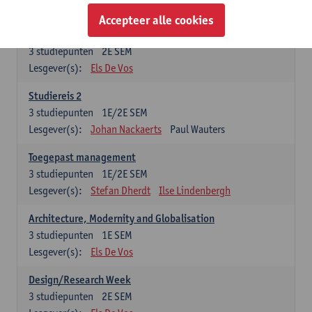
Esther Vandamme
Accepteer alle cookies
Summer School
3
studiepunten
2E SEM
Lesgever(s):
Els De Vos
Studiereis 2
3
studiepunten
1E/2E SEM
Lesgever(s):
Johan Nackaerts
Paul Wauters
Toegepast management
3
studiepunten
1E/2E SEM
Lesgever(s):
Stefan Dherdt
Ilse Lindenbergh
Architecture, Modernity and Globalisation
3
studiepunten
1E SEM
Lesgever(s):
Els De Vos
Design/Research Week
3
studiepunten
2E SEM