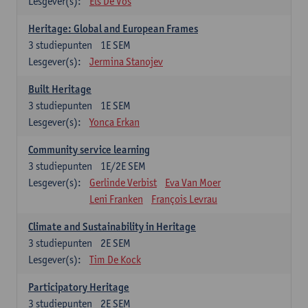
Lesgever(s):
Els De Vos
Heritage: Global and European Frames
3
studiepunten
1E SEM
Lesgever(s):
Jermina Stanojev
Built Heritage
3
studiepunten
1E SEM
Lesgever(s):
Yonca Erkan
Community service learning
3
studiepunten
1E/2E SEM
Lesgever(s):
Gerlinde Verbist
Eva Van Moer
Leni Franken
François Levrau
Climate and Sustainability in Heritage
3
studiepunten
2E SEM
Lesgever(s):
Tim De Kock
Participatory Heritage
3
studiepunten
2E SEM