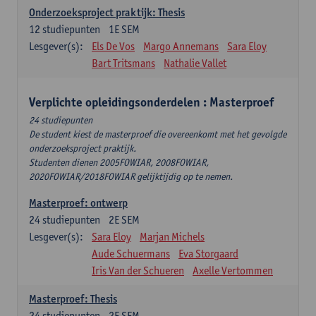
Onderzoeksproject praktijk: Thesis
12
studiepunten
1E SEM
Lesgever(s):
Els De Vos
Margo Annemans
Sara Eloy
Bart Tritsmans
Nathalie Vallet
Verplichte opleidingsonderdelen : Masterproef
24 studiepunten
De student kiest de masterproef die overeenkomt met het gevolgde
onderzoeksproject praktijk.
Studenten dienen 2005FOWIAR, 2008FOWIAR,
2020FOWIAR/2018FOWIAR gelijktijdig op te nemen.
Masterproef: ontwerp
24
studiepunten
2E SEM
Lesgever(s):
Sara Eloy
Marjan Michels
Aude Schuermans
Eva Storgaard
Iris Van der Schueren
Axelle Vertommen
Masterproef: Thesis
24
studiepunten
2E SEM