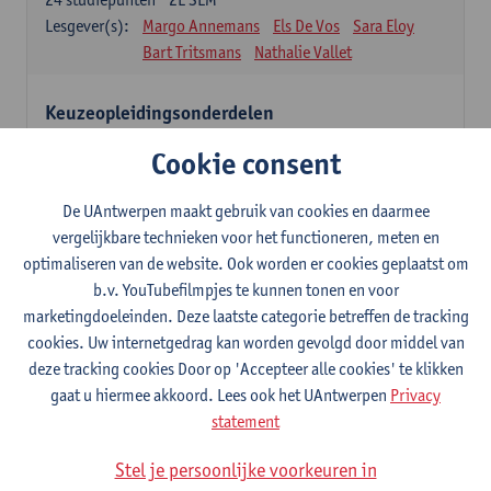
Lesgever(s):
Margo Annemans
Els De Vos
Sara Eloy
Bart Tritsmans
Nathalie Vallet
Keuzeopleidingsonderdelen
12 studiepunten
Cookie consent
Studenten kiezen voor 12 studiepunten één of meerdere
opleidingsonderdelen uit onderstaande lijst of na goedkeuring uit
een andere masteropleiding van de UAntwerpen.
De UAntwerpen maakt gebruik van cookies en daarmee
Studenten dienen hiervoor een goedkeuring aan te vragen via het
vergelijkbare technieken voor het functioneren, meten en
formulier 'aanvraag keuzeopleidingsonderdeel van een UA-
optimaliseren van de website. Ook worden er cookies geplaatst om
opleiding' (zie website Universiteit Antwerpen - Faculteiten -
b.v. YouTubefilmpjes te kunnen tonen en voor
Faculteit Ontwerpwetenschappen – Studeren en onderwijs >
marketingdoeleinden. Deze laatste categorie betreffen de tracking
formulieren).
Het ingevulde formulier moet, volgens de vermelde deadline op
cookies. Uw internetgedrag kan worden gevolgd door middel van
het formulier, aan de studentenadministratie van de faculteit
deze tracking cookies Door op 'Accepteer alle cookies' te klikken
Ontwerpwetenschappen bezorgd worden.
gaat u hiermee akkoord. Lees ook het UAntwerpen
Privacy
statement
Verdiepingstraject
9
studiepunten
1E/2E SEM
Stel je persoonlijke voorkeuren in
Lesgever(s):
Inge Somers
Ann Coen
Glen D'haenens