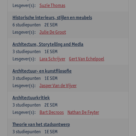
Lesgever(s):
Suzie Thomas
Historische interieurs, stijlen en meubels
6
studiepunten
2E SEM
Lesgever(s):
Julie De Groot
Architecture, Storytelling and Media
3
studiepunten
1E SEM
Lesgever(s):
Lara Schrijver
Gert Van Echelpoel
Architectuur- en kunstfilosofie
3
studiepunten
1E SEM
Lesgever(s):
Jasper Van de Vijver
Architectuurkritiek
3
studiepunten
2E SEM
Lesgever(s):
Bart Decroos
Nathan De Feyter
Theorie van het stadsontwerp
3
studiepunten
1E SEM