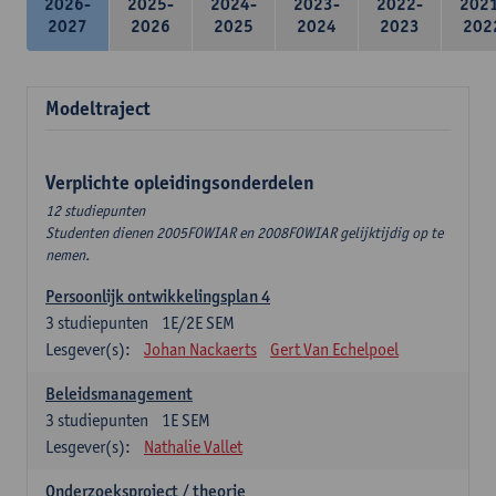
2026-
2025-
2024-
2023-
2022-
202
2027
2026
2025
2024
2023
202
Modeltraject
Verplichte opleidingsonderdelen
12 studiepunten
Studenten dienen 2005FOWIAR en 2008FOWIAR gelijktijdig op te
nemen.
Persoonlijk ontwikkelingsplan 4
3
studiepunten
1E/2E SEM
Lesgever(s):
Johan Nackaerts
Gert Van Echelpoel
Beleidsmanagement
3
studiepunten
1E SEM
Lesgever(s):
Nathalie Vallet
Onderzoeksproject / theorie