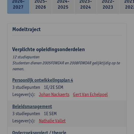
2026-
2025-
2024-
2023-
2022-
202
2027
2026
2025
2024
2023
202
Modeltraject
Verplichte opleidingsonderdelen
12 studiepunten
Studenten dienen 2005FOWIAR en 2008FOWIAR gelijktijdig op te
nemen.
Persoonlijk ontwikkelingsplan 4
3
studiepunten
1E/2E SEM
Lesgever(s):
Johan Nackaerts
Gert Van Echelpoel
Beleidsmanagement
3
studiepunten
1E SEM
Lesgever(s):
Nathalie Vallet
Onderzoeksproject / theorie