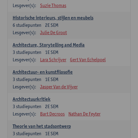
Lesgever(s):
Suzie Thomas
Historische interieurs, stijlen en meubels
6
studiepunten
2E SEM
Lesgever(s):
Julie De Groot
Architecture, Storytelling and Media
3
studiepunten
1E SEM
Lesgever(s):
Lara Schrijver
Gert Van Echelpoel
Architectuur- en kunstfilosofie
3
studiepunten
1E SEM
Lesgever(s):
Jasper Van de Vijver
Architectuurkritiek
3
studiepunten
2E SEM
Lesgever(s):
Bart Decroos
Nathan De Feyter
Theorie van het stadsontwerp
3
studiepunten
1E SEM