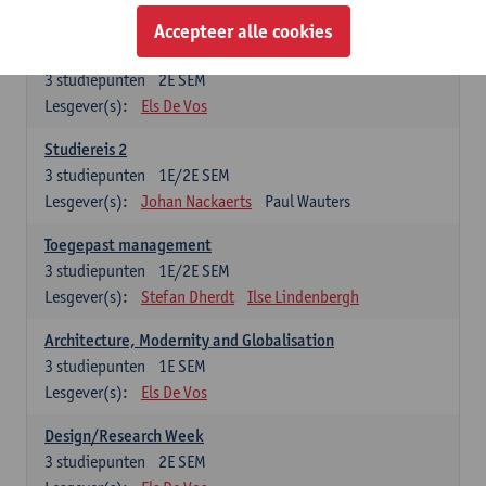
Esther Vandamme
Accepteer alle cookies
Summer School
3
studiepunten
2E SEM
Lesgever(s):
Els De Vos
Studiereis 2
3
studiepunten
1E/2E SEM
Lesgever(s):
Johan Nackaerts
Paul Wauters
Toegepast management
3
studiepunten
1E/2E SEM
Lesgever(s):
Stefan Dherdt
Ilse Lindenbergh
Architecture, Modernity and Globalisation
3
studiepunten
1E SEM
Lesgever(s):
Els De Vos
Design/Research Week
3
studiepunten
2E SEM