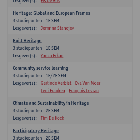
Lesgever(s):
Els De Vos
Heritage: Global and European Frames
3
studiepunten
1E SEM
Lesgever(s):
Jermina Stanojev
Built Heritage
3
studiepunten
1E SEM
Lesgever(s):
Yonca Erkan
Community service learning
3
studiepunten
1E/2E SEM
Lesgever(s):
Gerlinde Verbist
Eva Van Moer
Leni Franken
François Levrau
Climate and Sustainability in Heritage
3
studiepunten
2E SEM
Lesgever(s):
Tim De Kock
Participatory Heritage
3
studiepunten
2E SEM