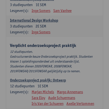
3
studiepunten
1E SEM
Lesgever(s):
Inge Somers
Sam Vanhee
International Design Workshop
3
studiepunten
2E SEM
Lesgever(s):
Inge Somers
Verplicht onderzoeksproject praktijk
12 studiepunten.
Gestructureerde keuze Onderzoeksproject praktijk. Studenten
kiezen 1 opleidingsonderdeel uit onderstaande lijst.
Studenten dienen 2005FOWIAR, 2008FOWIAR,
2019FOWIAR/2015FOWIAR gelijktijdig op te nemen.
Onderzoeksproject prakijk: Ontwerp
12
studiepunten
1E SEM
Lesgever(s):
Marjan Michels
Margo Annemans
Sara Eloy
Aude Schuermans
Iris Van der Schueren
Axelle Vertommen