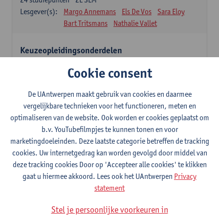
Lesgever(s):
Margo Annemans
Els De Vos
Sara Eloy
Bart Tritsmans
Nathalie Vallet
Keuzeopleidingsonderdelen
12 studiepunten
Cookie consent
Studenten kiezen voor 12 studiepunten één of meerdere
opleidingsonderdelen uit onderstaande lijst of na goedkeuring uit
een andere masteropleiding van de UAntwerpen.
De UAntwerpen maakt gebruik van cookies en daarmee
Studenten dienen hiervoor een goedkeuring aan te vragen via het
vergelijkbare technieken voor het functioneren, meten en
formulier 'aanvraag keuzeopleidingsonderdeel van een UA-
optimaliseren van de website. Ook worden er cookies geplaatst om
opleiding' (zie website Universiteit Antwerpen - Faculteiten -
b.v. YouTubefilmpjes te kunnen tonen en voor
Faculteit Ontwerpwetenschappen – Studeren en onderwijs >
marketingdoeleinden. Deze laatste categorie betreffen de tracking
formulieren).
Het ingevulde formulier moet, volgens de vermelde deadline op
cookies. Uw internetgedrag kan worden gevolgd door middel van
het formulier, aan de studentenadministratie van de faculteit
deze tracking cookies Door op 'Accepteer alle cookies' te klikken
Ontwerpwetenschappen bezorgd worden.
gaat u hiermee akkoord. Lees ook het UAntwerpen
Privacy
statement
Verdiepingstraject
9
studiepunten
1E/2E SEM
Stel je persoonlijke voorkeuren in
Lesgever(s):
Inge Somers
Ann Coen
Glen D'haenens