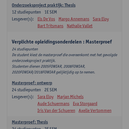
Onderzoeksproject praktijk: Thesis
12
studiepunten
1E SEM
Lesgever(s):
Els De Vos
Margo Annemans
Sara Eloy
Bart Tritsmans
Nathalie Vallet
Verplichte opleidingsonderdelen : Masterproef
24 studiepunten
De student kiest de masterproef die overeenkomt met het gevolgde
onderzoeksproject praktijk.
Studenten dienen 2005FOWIAR, 2008FOWIAR,
2020FOWIAR/2018FOWIAR gelijktijdig op te nemen.
Masterproef: ontwerp
24
studiepunten
2E SEM
Lesgever(s):
Sara Eloy
Marjan Michels
Aude Schuermans
Eva Storgaard
Iris Van der Schueren
Axelle Vertommen
Masterproef: Thesis
24
studiepunten
2E SEM