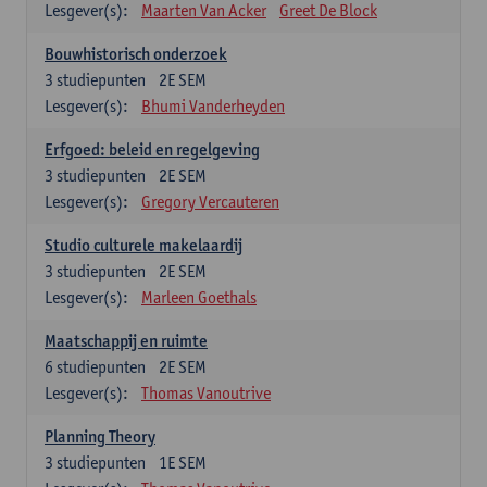
Lesgever(s):
Maarten Van Acker
Greet De Block
Bouwhistorisch onderzoek
3
studiepunten
2E SEM
Lesgever(s):
Bhumi Vanderheyden
Erfgoed: beleid en regelgeving
3
studiepunten
2E SEM
Lesgever(s):
Gregory Vercauteren
Studio culturele makelaardij
3
studiepunten
2E SEM
Lesgever(s):
Marleen Goethals
Maatschappij en ruimte
6
studiepunten
2E SEM
Lesgever(s):
Thomas Vanoutrive
Planning Theory
3
studiepunten
1E SEM