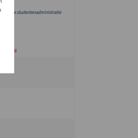
n
n
r, aan de studentenadministratie
andamme