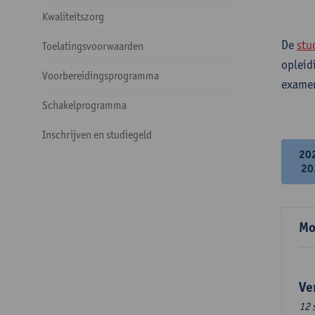
Kwaliteitszorg
De
stu
Toelatingsvoorwaarden
opleid
Voorbereidingsprogramma
examen
Schakelprogramma
Inschrijven en studiegeld
20
20
Mo
Ve
12 