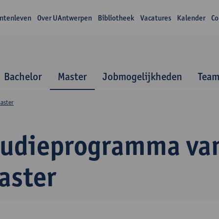
ntenleven
Over UAntwerpen
Bibliotheek
Vacatures
Kalender
Co
Bachelor
Master
Jobmogelijkheden
Tea
aster
tudieprogramma va
aster