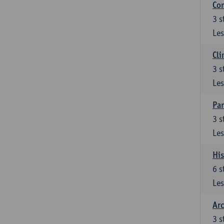
Com
3
s
Les
Cli
3
s
Les
Par
3
s
Les
His
6
s
Les
Arc
3
s