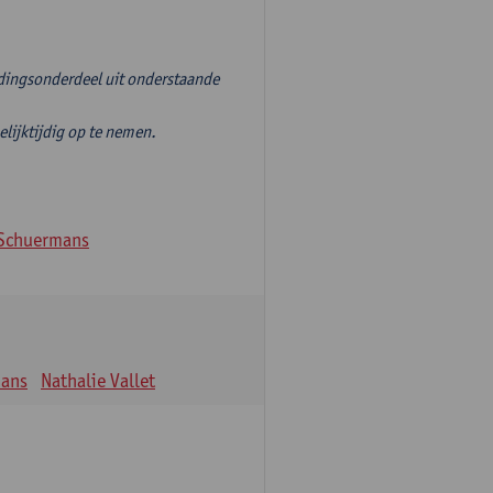
idingsonderdeel uit onderstaande
jktijdig op te nemen.
Schuermans
mans
Nathalie Vallet