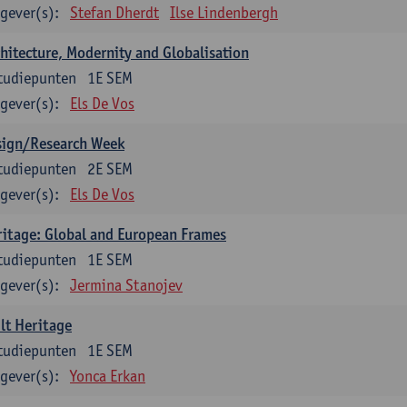
gever(s):
Stefan Dherdt
Ilse Lindenbergh
hitecture, Modernity and Globalisation
tudiepunten
1E SEM
gever(s):
Els De Vos
sign/Research Week
tudiepunten
2E SEM
gever(s):
Els De Vos
itage: Global and European Frames
tudiepunten
1E SEM
gever(s):
Jermina Stanojev
lt Heritage
tudiepunten
1E SEM
gever(s):
Yonca Erkan