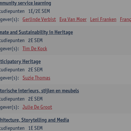
munity service learning
tudiepunten
1E/2E SEM
gever(s):
Gerlinde Verbist
Eva Van Moer
Leni Franken
Franç
mate and Sustainability in Heritage
tudiepunten
2E SEM
gever(s):
Tim De Kock
ticipatory Heritage
tudiepunten
2E SEM
gever(s):
Suzie Thomas
torische interieurs, stijlen en meubels
tudiepunten
2E SEM
gever(s):
Julie De Groot
hitecture, Storytelling and Media
tudiepunten
1E SEM