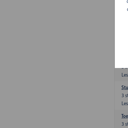
Ont
Het
van
Ver
9
s
Les
Su
3
s
Les
Stu
3
s
Les
To
3
s