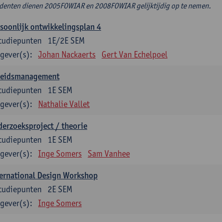
denten dienen 2005FOWIAR en 2008FOWIAR gelijktijdig op te nemen.
soonlijk ontwikkelingsplan 4
tudiepunten
1E/2E SEM
gever(s):
Johan Nackaerts
Gert Van Echelpoel
leidsmanagement
tudiepunten
1E SEM
gever(s):
Nathalie Vallet
erzoeksproject / theorie
tudiepunten
1E SEM
gever(s):
Inge Somers
Sam Vanhee
ernational Design Workshop
tudiepunten
2E SEM
gever(s):
Inge Somers