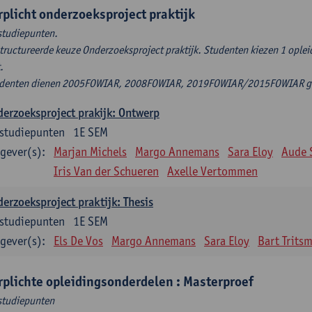
rplicht onderzoeksproject praktijk
studiepunten.
tructureerde keuze Onderzoeksproject praktijk. Studenten kiezen 1 ople
t.
denten dienen 2005FOWIAR, 2008FOWIAR, 2019FOWIAR/2015FOWIAR geli
erzoeksproject prakijk: Ontwerp
studiepunten
1E SEM
gever(s):
Marjan Michels
Margo Annemans
Sara Eloy
Aude 
Iris Van der Schueren
Axelle Vertommen
erzoeksproject praktijk: Thesis
studiepunten
1E SEM
gever(s):
Els De Vos
Margo Annemans
Sara Eloy
Bart Trits
rplichte opleidingsonderdelen : Masterproef
studiepunten