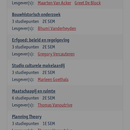
Lesgever(s):
Maarten Van Acker
Greet De Block
Bouwhistorisch onderzoek
3
studiepunten
2E SEM
Lesgever(s):
Bhumi Vanderheyden
Erfgoed: beleid en regelgeving
3
studiepunten
2E SEM
Lesgever(s):
Gregory Vercauteren
Studio culturele makelaardij
3
studiepunten
2E SEM
Lesgever(s):
Marleen Goethals
Maatschappij en ruimte
6
studiepunten
2E SEM
Lesgever(s):
Thomas Vanoutrive
Planning Theory
3
studiepunten
1E SEM