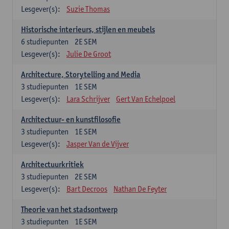
Lesgever(s):
Suzie Thomas
Historische interieurs, stijlen en meubels
6
studiepunten
2E SEM
Lesgever(s):
Julie De Groot
Architecture, Storytelling and Media
3
studiepunten
1E SEM
Lesgever(s):
Lara Schrijver
Gert Van Echelpoel
Architectuur- en kunstfilosofie
3
studiepunten
1E SEM
Lesgever(s):
Jasper Van de Vijver
Architectuurkritiek
3
studiepunten
2E SEM
Lesgever(s):
Bart Decroos
Nathan De Feyter
Theorie van het stadsontwerp
3
studiepunten
1E SEM