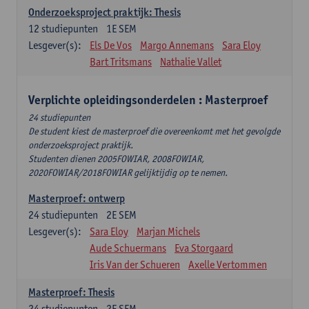
Onderzoeksproject praktijk: Thesis
12
studiepunten
1E SEM
Lesgever(s):
Els De Vos
Margo Annemans
Sara Eloy
Bart Tritsmans
Nathalie Vallet
Verplichte opleidingsonderdelen : Masterproef
24 studiepunten
De student kiest de masterproef die overeenkomt met het gevolgde
onderzoeksproject praktijk.
Studenten dienen 2005FOWIAR, 2008FOWIAR,
2020FOWIAR/2018FOWIAR gelijktijdig op te nemen.
Masterproef: ontwerp
24
studiepunten
2E SEM
Lesgever(s):
Sara Eloy
Marjan Michels
Aude Schuermans
Eva Storgaard
Iris Van der Schueren
Axelle Vertommen
Masterproef: Thesis
24
studiepunten
2E SEM