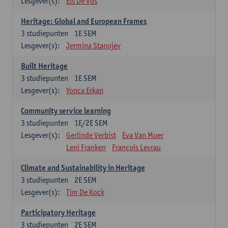
Lesgever(s):
Els De Vos
Heritage: Global and European Frames
3
studiepunten
1E SEM
Lesgever(s):
Jermina Stanojev
Built Heritage
3
studiepunten
1E SEM
Lesgever(s):
Yonca Erkan
Community service learning
3
studiepunten
1E/2E SEM
Lesgever(s):
Gerlinde Verbist
Eva Van Moer
Leni Franken
François Levrau
Climate and Sustainability in Heritage
3
studiepunten
2E SEM
Lesgever(s):
Tim De Kock
Participatory Heritage
3
studiepunten
2E SEM