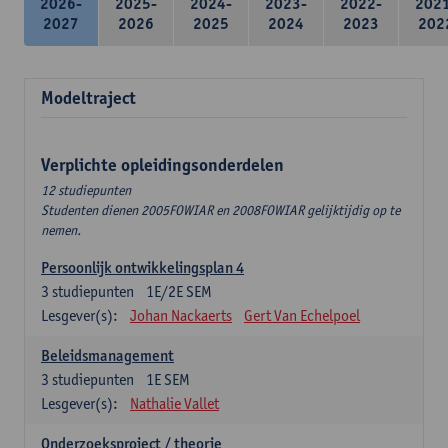
2026-
2025-
2024-
2023-
2022-
202
2027
2026
2025
2024
2023
202
Modeltraject
Verplichte opleidingsonderdelen
12 studiepunten
Studenten dienen 2005FOWIAR en 2008FOWIAR gelijktijdig op te
nemen.
Persoonlijk ontwikkelingsplan 4
3
studiepunten
1E/2E SEM
Lesgever(s):
Johan Nackaerts
Gert Van Echelpoel
Beleidsmanagement
3
studiepunten
1E SEM
Lesgever(s):
Nathalie Vallet
Onderzoeksproject / theorie