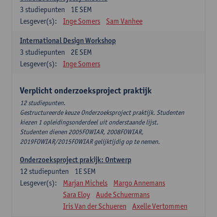
3
studiepunten
1E SEM
Lesgever(s):
Inge Somers
Sam Vanhee
International Design Workshop
3
studiepunten
2E SEM
Lesgever(s):
Inge Somers
Verplicht onderzoeksproject praktijk
12 studiepunten.
Gestructureerde keuze Onderzoeksproject praktijk. Studenten
kiezen 1 opleidingsonderdeel uit onderstaande lijst.
Studenten dienen 2005FOWIAR, 2008FOWIAR,
2019FOWIAR/2015FOWIAR gelijktijdig op te nemen.
Onderzoeksproject prakijk: Ontwerp
12
studiepunten
1E SEM
Lesgever(s):
Marjan Michels
Margo Annemans
Sara Eloy
Aude Schuermans
Iris Van der Schueren
Axelle Vertommen