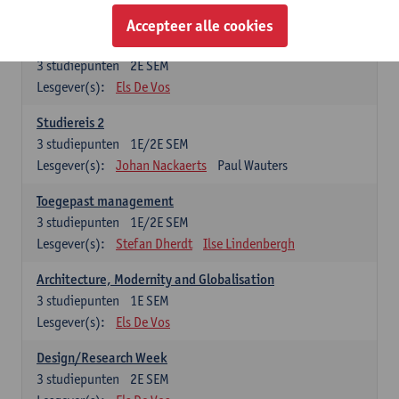
Esther Vandamme
Accepteer alle cookies
Summer School
3
studiepunten
2E SEM
Lesgever(s):
Els De Vos
Studiereis 2
3
studiepunten
1E/2E SEM
Lesgever(s):
Johan Nackaerts
Paul Wauters
Toegepast management
3
studiepunten
1E/2E SEM
Lesgever(s):
Stefan Dherdt
Ilse Lindenbergh
Architecture, Modernity and Globalisation
3
studiepunten
1E SEM
Lesgever(s):
Els De Vos
Design/Research Week
3
studiepunten
2E SEM