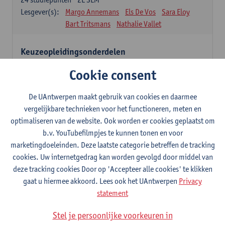
Lesgever(s):
Margo Annemans
Els De Vos
Sara Eloy
Bart Tritsmans
Nathalie Vallet
Keuzeopleidingsonderdelen
12 studiepunten
Cookie consent
Studenten kiezen voor 12 studiepunten één of meerdere
opleidingsonderdelen uit onderstaande lijst of na goedkeuring uit
een andere masteropleiding van de UAntwerpen.
De UAntwerpen maakt gebruik van cookies en daarmee
Studenten dienen hiervoor een goedkeuring aan te vragen via het
vergelijkbare technieken voor het functioneren, meten en
formulier 'aanvraag keuzeopleidingsonderdeel van een UA-
optimaliseren van de website. Ook worden er cookies geplaatst om
opleiding' (zie website Universiteit Antwerpen - Faculteiten -
b.v. YouTubefilmpjes te kunnen tonen en voor
Faculteit Ontwerpwetenschappen – Studeren en onderwijs >
marketingdoeleinden. Deze laatste categorie betreffen de tracking
formulieren).
Het ingevulde formulier moet, volgens de vermelde deadline op
cookies. Uw internetgedrag kan worden gevolgd door middel van
het formulier, aan de studentenadministratie van de faculteit
deze tracking cookies Door op 'Accepteer alle cookies' te klikken
Ontwerpwetenschappen bezorgd worden.
gaat u hiermee akkoord. Lees ook het UAntwerpen
Privacy
statement
Verdiepingstraject
9
studiepunten
1E/2E SEM
Stel je persoonlijke voorkeuren in
Lesgever(s):
Inge Somers
Ann Coen
Glen D'haenens