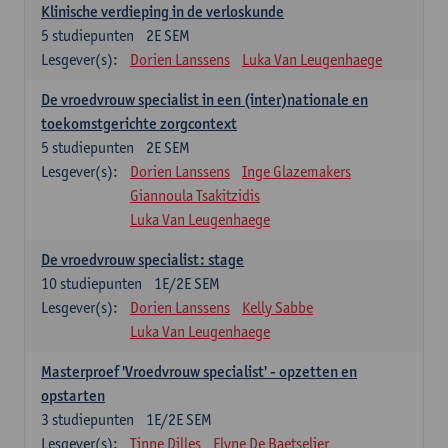
Klinische verdieping in de verloskunde
5
studiepunten
2E SEM
Lesgever(s):
Dorien Lanssens
Luka Van Leugenhaege
De vroedvrouw specialist in een (inter)nationale en
toekomstgerichte zorgcontext
5
studiepunten
2E SEM
Lesgever(s):
Dorien Lanssens
Inge Glazemakers
Giannoula Tsakitzidis
Luka Van Leugenhaege
De vroedvrouw specialist: stage
10
studiepunten
1E/2E SEM
Lesgever(s):
Dorien Lanssens
Kelly Sabbe
Luka Van Leugenhaege
Masterproef 'Vroedvrouw specialist' - opzetten en
opstarten
3
studiepunten
1E/2E SEM
Lesgever(s):
Tinne Dilles
Elyne De Baetselier