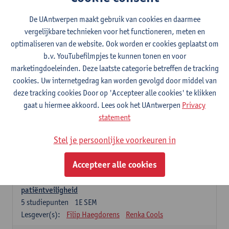
Lesgever(s):
Caroline Masquillier
Laura Mortelmans
De UAntwerpen maakt gebruik van cookies en daarmee
vergelijkbare technieken voor het functioneren, meten en
Verplichte opleidingsonderdelen - Vroedvrouw
specialist
optimaliseren van de website. Ook worden er cookies geplaatst om
b.v. YouTubefilmpjes te kunnen tonen en voor
Leiderschap als regie van zorg: concepten en
marketingdoeleinden. Deze laatste categorie betreffen de tracking
vaardigheden
cookies. Uw internetgedrag kan worden gevolgd door middel van
5
studiepunten
1E SEM
deze tracking cookies Door op 'Accepteer alle cookies' te klikken
Lesgever(s):
Erik Franck
Sandrine Meynendonckx
gaat u hiermee akkoord. Lees ook het UAntwerpen
Privacy
Stijn Slootmans
Ines Vercalsteren
statement
De expert in het evidence based zorgproces
Stel je persoonlijke voorkeuren in
5
studiepunten
1E SEM
Lesgever(s):
Katrin Gillis
Ina Gryp
Accepteer alle cookies
De professional als beheerder van kwaliteitszorg en
patiëntveiligheid
5
studiepunten
1E SEM
Lesgever(s):
Filip Haegdorens
Renka Cools