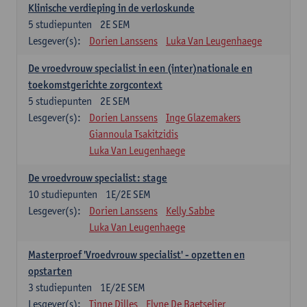
Klinische verdieping in de verloskunde
5
studiepunten
2E SEM
Lesgever(s):
Dorien Lanssens
Luka Van Leugenhaege
De vroedvrouw specialist in een (inter)nationale en
toekomstgerichte zorgcontext
5
studiepunten
2E SEM
Lesgever(s):
Dorien Lanssens
Inge Glazemakers
Giannoula Tsakitzidis
Luka Van Leugenhaege
De vroedvrouw specialist: stage
10
studiepunten
1E/2E SEM
Lesgever(s):
Dorien Lanssens
Kelly Sabbe
Luka Van Leugenhaege
Masterproef 'Vroedvrouw specialist' - opzetten en
opstarten
3
studiepunten
1E/2E SEM
Lesgever(s):
Tinne Dilles
Elyne De Baetselier