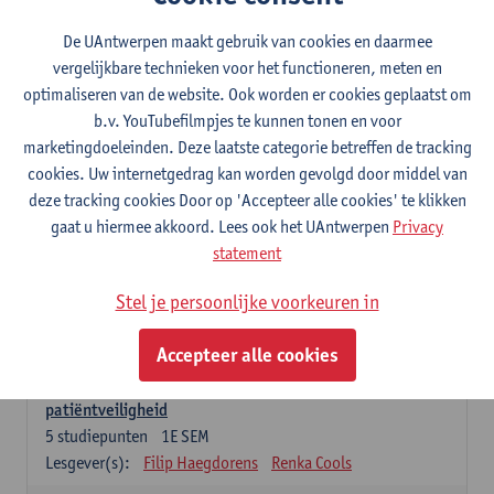
Lesgever(s):
Caroline Masquillier
Laura Mortelmans
De UAntwerpen maakt gebruik van cookies en daarmee
vergelijkbare technieken voor het functioneren, meten en
Verplichte opleidingsonderdelen - Vroedvrouw
specialist
optimaliseren van de website. Ook worden er cookies geplaatst om
b.v. YouTubefilmpjes te kunnen tonen en voor
Leiderschap als regie van zorg: concepten en
marketingdoeleinden. Deze laatste categorie betreffen de tracking
vaardigheden
cookies. Uw internetgedrag kan worden gevolgd door middel van
5
studiepunten
1E SEM
deze tracking cookies Door op 'Accepteer alle cookies' te klikken
Lesgever(s):
Erik Franck
Sandrine Meynendonckx
gaat u hiermee akkoord. Lees ook het UAntwerpen
Privacy
Stijn Slootmans
Ines Vercalsteren
statement
De expert in het evidence based zorgproces
Stel je persoonlijke voorkeuren in
5
studiepunten
1E SEM
Lesgever(s):
Katrin Gillis
Ina Gryp
Accepteer alle cookies
De professional als beheerder van kwaliteitszorg en
patiëntveiligheid
5
studiepunten
1E SEM
Lesgever(s):
Filip Haegdorens
Renka Cools