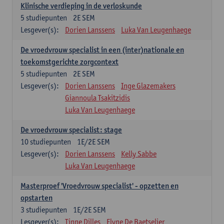
Klinische verdieping in de verloskunde
5
studiepunten
2E SEM
Lesgever(s):
Dorien Lanssens
Luka Van Leugenhaege
De vroedvrouw specialist in een (inter)nationale en
toekomstgerichte zorgcontext
5
studiepunten
2E SEM
Lesgever(s):
Dorien Lanssens
Inge Glazemakers
Giannoula Tsakitzidis
Luka Van Leugenhaege
De vroedvrouw specialist: stage
10
studiepunten
1E/2E SEM
Lesgever(s):
Dorien Lanssens
Kelly Sabbe
Luka Van Leugenhaege
Masterproef 'Vroedvrouw specialist' - opzetten en
opstarten
3
studiepunten
1E/2E SEM
Lesgever(s):
Tinne Dilles
Elyne De Baetselier