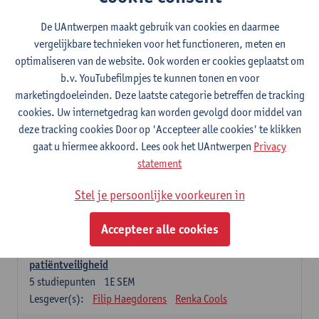
Lesgever(s):
Caroline Masquillier
Laura Mortelmans
De UAntwerpen maakt gebruik van cookies en daarmee
vergelijkbare technieken voor het functioneren, meten en
Verplichte opleidingsonderdelen - Vroedvrouw
specialist
optimaliseren van de website. Ook worden er cookies geplaatst om
b.v. YouTubefilmpjes te kunnen tonen en voor
Leiderschap als regie van zorg: concepten en
marketingdoeleinden. Deze laatste categorie betreffen de tracking
vaardigheden
cookies. Uw internetgedrag kan worden gevolgd door middel van
5
studiepunten
1E SEM
deze tracking cookies Door op 'Accepteer alle cookies' te klikken
Lesgever(s):
Erik Franck
Sandrine Meynendonckx
gaat u hiermee akkoord. Lees ook het UAntwerpen
Privacy
Stijn Slootmans
Ines Vercalsteren
statement
De expert in het evidence based zorgproces
Stel je persoonlijke voorkeuren in
5
studiepunten
1E SEM
Lesgever(s):
Katrin Gillis
Ina Gryp
Accepteer alle cookies
De professional als beheerder van kwaliteitszorg en
patiëntveiligheid
5
studiepunten
1E SEM
Lesgever(s):
Filip Haegdorens
Renka Cools