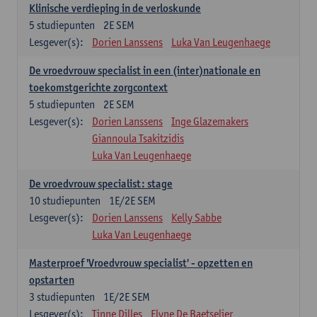
Klinische verdieping in de verloskunde
5
studiepunten
2E SEM
Lesgever(s):
Dorien Lanssens
Luka Van Leugenhaege
De vroedvrouw specialist in een (inter)nationale en
toekomstgerichte zorgcontext
5
studiepunten
2E SEM
Lesgever(s):
Dorien Lanssens
Inge Glazemakers
Giannoula Tsakitzidis
Luka Van Leugenhaege
De vroedvrouw specialist: stage
10
studiepunten
1E/2E SEM
Lesgever(s):
Dorien Lanssens
Kelly Sabbe
Luka Van Leugenhaege
Masterproef 'Vroedvrouw specialist' - opzetten en
opstarten
3
studiepunten
1E/2E SEM
Lesgever(s):
Tinne Dilles
Elyne De Baetselier