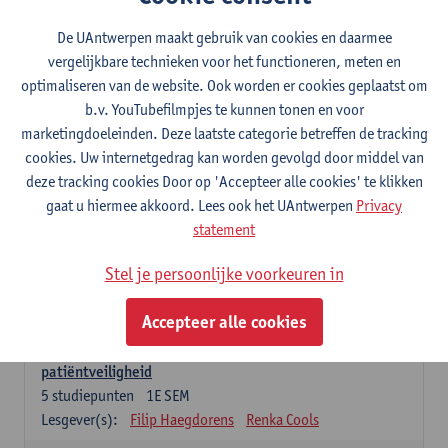
Lesgever(s):
Caroline Masquillier
Laura Mortelmans
De UAntwerpen maakt gebruik van cookies en daarmee
vergelijkbare technieken voor het functioneren, meten en
Verplichte opleidingsonderdelen - Vroedvrouw
specialist
optimaliseren van de website. Ook worden er cookies geplaatst om
b.v. YouTubefilmpjes te kunnen tonen en voor
Leiderschap als regie van zorg: concepten en
marketingdoeleinden. Deze laatste categorie betreffen de tracking
vaardigheden
cookies. Uw internetgedrag kan worden gevolgd door middel van
5
studiepunten
1E SEM
deze tracking cookies Door op 'Accepteer alle cookies' te klikken
Lesgever(s):
Erik Franck
Sandrine Meynendonckx
gaat u hiermee akkoord. Lees ook het UAntwerpen
Privacy
Stijn Slootmans
Ines Vercalsteren
statement
De expert in het evidence based zorgproces
Stel je persoonlijke voorkeuren in
5
studiepunten
1E SEM
Lesgever(s):
Katrin Gillis
Ina Gryp
Accepteer alle cookies
De professional als beheerder van kwaliteitszorg en
patiëntveiligheid
5
studiepunten
1E SEM
Lesgever(s):
Filip Haegdorens
Renka Cools