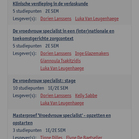
Klinische verdieping in de verloskunde
5
studiepunten
2E SEM
Lesgever(s):
Dorien Lanssens
Luka Van Leugenhaege
De vroedvrouw specialist in een (inter)nationale en
toekomstgerichte zorgcontext
5
studiepunten
2E SEM
Lesgever(s):
Dorien Lanssens
Inge Glazemakers
Giannoula Tsakitzidis
Luka Van Leugenhaege
De vroedvrouw specialist: stage
10
studiepunten
1E/2E SEM
Lesgever(s):
Dorien Lanssens
Kelly Sabbe
Luka Van Leugenhaege
Masterproef 'Vroedvrouw specialist' - opzetten en
opstarten
3
studiepunten
1E/2E SEM
Lesgever(s):
Tinne Dilles
Elyne De Baetselier