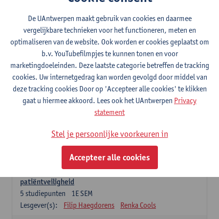
Lesgever(s):
Caroline Masquillier
Laura Mortelmans
De UAntwerpen maakt gebruik van cookies en daarmee
vergelijkbare technieken voor het functioneren, meten en
Verplichte opleidingsonderdelen - Vroedvrouw
specialist
optimaliseren van de website. Ook worden er cookies geplaatst om
b.v. YouTubefilmpjes te kunnen tonen en voor
Leiderschap als regie van zorg: concepten en
marketingdoeleinden. Deze laatste categorie betreffen de tracking
vaardigheden
cookies. Uw internetgedrag kan worden gevolgd door middel van
5
studiepunten
1E SEM
deze tracking cookies Door op 'Accepteer alle cookies' te klikken
Lesgever(s):
Erik Franck
Sandrine Meynendonckx
gaat u hiermee akkoord. Lees ook het UAntwerpen
Privacy
Stijn Slootmans
Ines Vercalsteren
statement
De expert in het evidence based zorgproces
Stel je persoonlijke voorkeuren in
5
studiepunten
1E SEM
Lesgever(s):
Katrin Gillis
Ina Gryp
Accepteer alle cookies
De professional als beheerder van kwaliteitszorg en
patiëntveiligheid
5
studiepunten
1E SEM
Lesgever(s):
Filip Haegdorens
Renka Cools