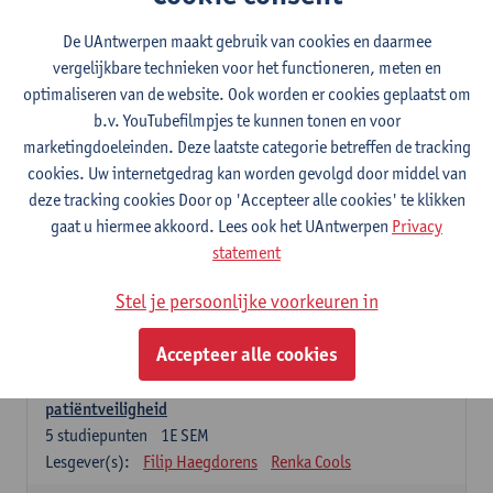
Lesgever(s):
Caroline Masquillier
Laura Mortelmans
De UAntwerpen maakt gebruik van cookies en daarmee
vergelijkbare technieken voor het functioneren, meten en
Verplichte opleidingsonderdelen - Vroedvrouw
specialist
optimaliseren van de website. Ook worden er cookies geplaatst om
b.v. YouTubefilmpjes te kunnen tonen en voor
Leiderschap als regie van zorg: concepten en
marketingdoeleinden. Deze laatste categorie betreffen de tracking
vaardigheden
cookies. Uw internetgedrag kan worden gevolgd door middel van
5
studiepunten
1E SEM
deze tracking cookies Door op 'Accepteer alle cookies' te klikken
Lesgever(s):
Erik Franck
Sandrine Meynendonckx
gaat u hiermee akkoord. Lees ook het UAntwerpen
Privacy
Stijn Slootmans
Ines Vercalsteren
statement
De expert in het evidence based zorgproces
Stel je persoonlijke voorkeuren in
5
studiepunten
1E SEM
Lesgever(s):
Katrin Gillis
Ina Gryp
Accepteer alle cookies
De professional als beheerder van kwaliteitszorg en
patiëntveiligheid
5
studiepunten
1E SEM
Lesgever(s):
Filip Haegdorens
Renka Cools