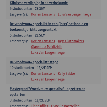
Klinische verdieping in de verloskunde
5
studiepunten
2E SEM
Lesgever(s):
Dorien Lanssens
Luka Van Leugenhaege
De vroedvrouw specialist in een (inter)nationale en
toekomstgerichte zorgcontext
5
studiepunten
2E SEM
Lesgever(s):
Dorien Lanssens
Inge Glazemakers
Giannoula Tsakitzidis
Luka Van Leugenhaege
De vroedvrouw specialist: stage
10
studiepunten
1E/2E SEM
Lesgever(s):
Dorien Lanssens
Kelly Sabbe
Luka Van Leugenhaege
Masterproef 'Vroedvrouw specialist' - opzetten en
opstarten
3
studiepunten
1E/2E SEM
Lesgever(s):
Tinne Dilles
Elyne De Baetselier