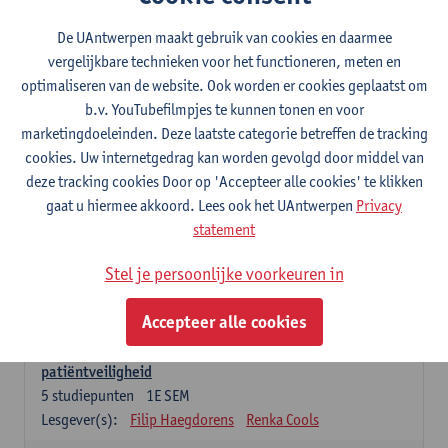
Lesgever(s):
Caroline Masquillier
Laura Mortelmans
De UAntwerpen maakt gebruik van cookies en daarmee
vergelijkbare technieken voor het functioneren, meten en
Verplichte opleidingsonderdelen - Vroedvrouw
specialist
optimaliseren van de website. Ook worden er cookies geplaatst om
b.v. YouTubefilmpjes te kunnen tonen en voor
Leiderschap als regie van zorg: concepten en
marketingdoeleinden. Deze laatste categorie betreffen de tracking
vaardigheden
cookies. Uw internetgedrag kan worden gevolgd door middel van
5
studiepunten
1E SEM
deze tracking cookies Door op 'Accepteer alle cookies' te klikken
Lesgever(s):
Erik Franck
Sandrine Meynendonckx
gaat u hiermee akkoord. Lees ook het UAntwerpen
Privacy
Stijn Slootmans
Ines Vercalsteren
statement
De expert in het evidence based zorgproces
Stel je persoonlijke voorkeuren in
5
studiepunten
1E SEM
Lesgever(s):
Katrin Gillis
Ina Gryp
Accepteer alle cookies
De professional als beheerder van kwaliteitszorg en
patiëntveiligheid
5
studiepunten
1E SEM
Lesgever(s):
Filip Haegdorens
Renka Cools