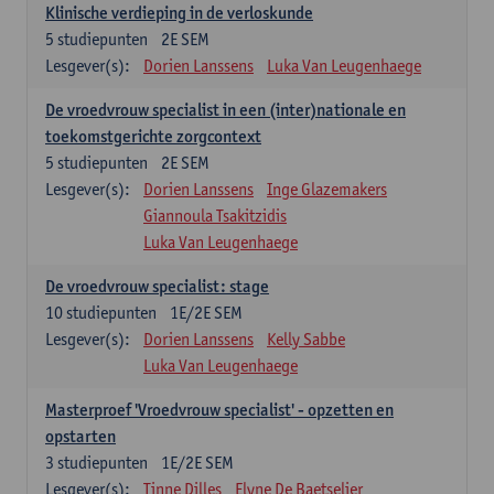
Klinische verdieping in de verloskunde
5
studiepunten
2E SEM
Lesgever(s):
Dorien Lanssens
Luka Van Leugenhaege
De vroedvrouw specialist in een (inter)nationale en
toekomstgerichte zorgcontext
5
studiepunten
2E SEM
Lesgever(s):
Dorien Lanssens
Inge Glazemakers
Giannoula Tsakitzidis
Luka Van Leugenhaege
De vroedvrouw specialist: stage
10
studiepunten
1E/2E SEM
Lesgever(s):
Dorien Lanssens
Kelly Sabbe
Luka Van Leugenhaege
Masterproef 'Vroedvrouw specialist' - opzetten en
opstarten
3
studiepunten
1E/2E SEM
Lesgever(s):
Tinne Dilles
Elyne De Baetselier