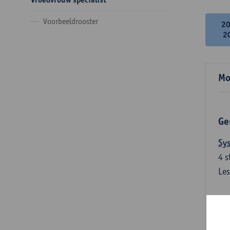
Voorbeeldrooster
2
2
Mo
Ge
Sys
4
s
Les
Kwa
3
s