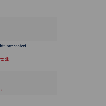
chte zorgcontext
tzidis
ge