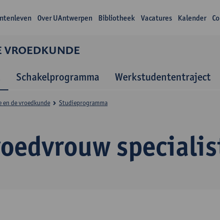
ntenleven
Over UAntwerpen
Bibliotheek
Vacatures
Kalender
Co
DE VROEDKUNDE
a
Schakelprogramma
Werkstudententraject
e en de vroedkunde
Studieprogramma
roedvrouw specialis