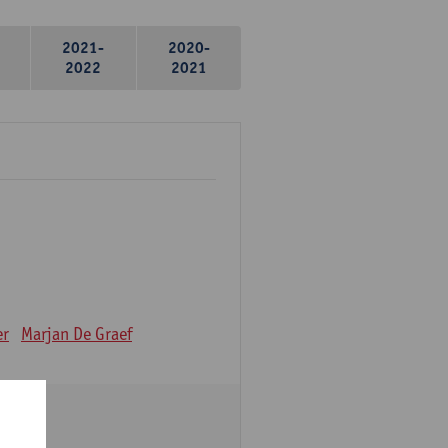
2021-
2020-
2022
2021
er
Marjan De Graef