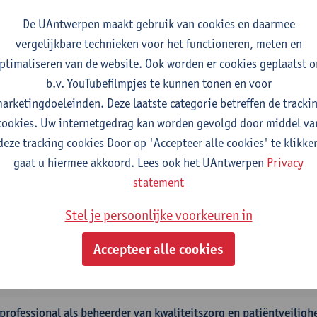
gever(s):
Tinne Dilles
Elyne De Baetselier
Marjan De Graef
De UAntwerpen maakt gebruik van cookies en daarmee
Maarten Wauters
Gianni Wijnants
vergelijkbare technieken voor het functioneren, meten en
passen van kwalitatief onderzoek
ptimaliseren van de website. Ook worden er cookies geplaatst 
tudiepunten
1E SEM
b.v. YouTubefilmpjes te kunnen tonen en voor
gever(s):
Caroline Masquillier
Laura Mortelmans
arketingdoeleinden. Deze laatste categorie betreffen de tracki
cookies. Uw internetgedrag kan worden gevolgd door middel va
rplichte opleidingsonderdelen - Vroedvrouw specialist
deze tracking cookies Door op 'Accepteer alle cookies' te klikke
gaat u hiermee akkoord. Lees ook het UAntwerpen
Privacy
derschap als regie van zorg: concepten en vaardigheden
statement
tudiepunten
1E SEM
gever(s):
Erik Franck
Sandrine Meynendonckx
Stijn Slootm
Stel je persoonlijke voorkeuren in
expert in het evidence based zorgproces
Accepteer alle cookies
tudiepunten
1E SEM
gever(s):
Katrin Gillis
Ina Gryp
professional als beheerder van kwaliteitszorg en patiëntveiligh