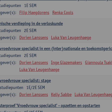
tudiepunten
1E SEM
gever(s):
Filip Haegdorens
Renka Cools
nische verdieping in de verloskunde
tudiepunten
2E SEM
gever(s):
Dorien Lanssens
Luka Van Leugenhaege
vroedvrouw specialist in een (inter)nationale en toekomstgeri
tudiepunten
2E SEM
gever(s):
Dorien Lanssens
Inge Glazemakers
Giannoula Tsaki
Luka Van Leugenhaege
vroedvrouw specialist: stage
studiepunten
1E/2E SEM
gever(s):
Dorien Lanssens
Kelly Sabbe
Luka Van Leugenhae
terproef 'Vroedvrouw specialist' - opzetten en opstarten