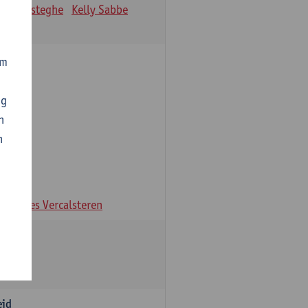
Lien Desteghe
Kelly Sabbe
om
ng
n
n
ans
Ines Vercalsteren
eid