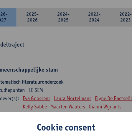
026-
2025-
2024-
2023-
2022-
027
2026
2025
2024
2023
deltraject
meenschappelijke stam
tematisch literatuuronderzoek
tudiepunten
1E SEM
gever(s):
Eva Goossens
Laura Mortelmans
Elyne De Baetseli
Kelly Sabbe
Maarten Wauters
Gianni Wijnants
ntitatieve data-analyse
Cookie consent
tudiepunten
1E SEM