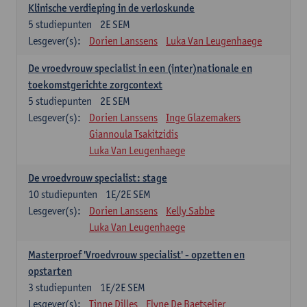
Klinische verdieping in de verloskunde
5
studiepunten
2E SEM
Lesgever(s):
Dorien Lanssens
Luka Van Leugenhaege
De vroedvrouw specialist in een (inter)nationale en
toekomstgerichte zorgcontext
5
studiepunten
2E SEM
Lesgever(s):
Dorien Lanssens
Inge Glazemakers
Giannoula Tsakitzidis
Luka Van Leugenhaege
De vroedvrouw specialist: stage
10
studiepunten
1E/2E SEM
Lesgever(s):
Dorien Lanssens
Kelly Sabbe
Luka Van Leugenhaege
Masterproef 'Vroedvrouw specialist' - opzetten en
opstarten
3
studiepunten
1E/2E SEM
Lesgever(s):
Tinne Dilles
Elyne De Baetselier