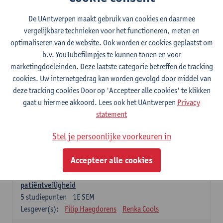
Lesgever(s):
Caroline Masquillier
Laura Mortelmans
De UAntwerpen maakt gebruik van cookies en daarmee
vergelijkbare technieken voor het functioneren, meten en
Verplichte opleidingsonderdelen - Vroedvrouw
specialist
optimaliseren van de website. Ook worden er cookies geplaatst om
b.v. YouTubefilmpjes te kunnen tonen en voor
Leiderschap als regie van zorg: concepten en
marketingdoeleinden. Deze laatste categorie betreffen de tracking
vaardigheden
cookies. Uw internetgedrag kan worden gevolgd door middel van
5
studiepunten
1E SEM
deze tracking cookies Door op 'Accepteer alle cookies' te klikken
Lesgever(s):
Erik Franck
Sandrine Meynendonckx
gaat u hiermee akkoord. Lees ook het UAntwerpen
Privacy
Stijn Slootmans
Ines Vercalsteren
statement
De expert in het evidence based zorgproces
Stel je persoonlijke voorkeuren in
5
studiepunten
1E SEM
Lesgever(s):
Katrin Gillis
Ina Gryp
Accepteer alle cookies
De professional als beheerder van kwaliteitszorg en
patiëntveiligheid
5
studiepunten
1E SEM
Lesgever(s):
Filip Haegdorens
Renka Cools