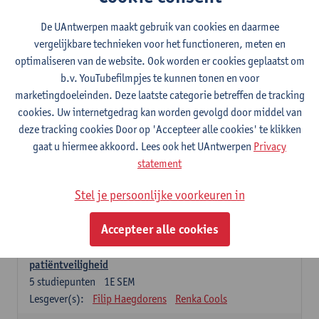
Lesgever(s):
Caroline Masquillier
Laura Mortelmans
De UAntwerpen maakt gebruik van cookies en daarmee
vergelijkbare technieken voor het functioneren, meten en
Verplichte opleidingsonderdelen - Vroedvrouw
specialist
optimaliseren van de website. Ook worden er cookies geplaatst om
b.v. YouTubefilmpjes te kunnen tonen en voor
Leiderschap als regie van zorg: concepten en
marketingdoeleinden. Deze laatste categorie betreffen de tracking
vaardigheden
cookies. Uw internetgedrag kan worden gevolgd door middel van
5
studiepunten
1E SEM
deze tracking cookies Door op 'Accepteer alle cookies' te klikken
Lesgever(s):
Erik Franck
Sandrine Meynendonckx
gaat u hiermee akkoord. Lees ook het UAntwerpen
Privacy
Stijn Slootmans
Ines Vercalsteren
statement
De expert in het evidence based zorgproces
Stel je persoonlijke voorkeuren in
5
studiepunten
1E SEM
Lesgever(s):
Katrin Gillis
Ina Gryp
Accepteer alle cookies
De professional als beheerder van kwaliteitszorg en
patiëntveiligheid
5
studiepunten
1E SEM
Lesgever(s):
Filip Haegdorens
Renka Cools