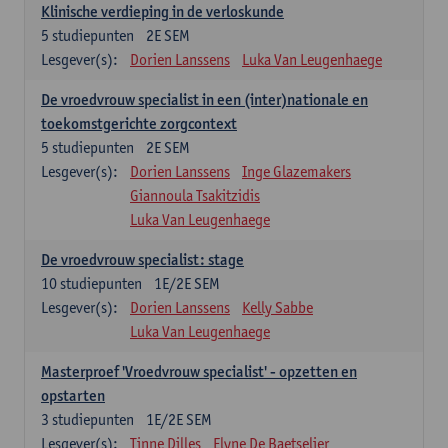
Klinische verdieping in de verloskunde
5
studiepunten
2E SEM
Lesgever(s):
Dorien Lanssens
Luka Van Leugenhaege
De vroedvrouw specialist in een (inter)nationale en
toekomstgerichte zorgcontext
5
studiepunten
2E SEM
Lesgever(s):
Dorien Lanssens
Inge Glazemakers
Giannoula Tsakitzidis
Luka Van Leugenhaege
De vroedvrouw specialist: stage
10
studiepunten
1E/2E SEM
Lesgever(s):
Dorien Lanssens
Kelly Sabbe
Luka Van Leugenhaege
Masterproef 'Vroedvrouw specialist' - opzetten en
opstarten
3
studiepunten
1E/2E SEM
Lesgever(s):
Tinne Dilles
Elyne De Baetselier