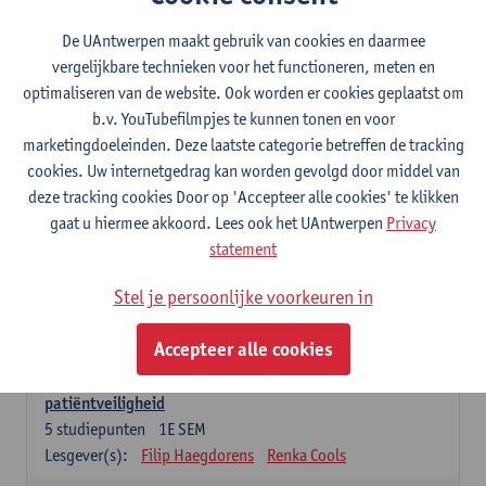
Lesgever(s):
Caroline Masquillier
Laura Mortelmans
De UAntwerpen maakt gebruik van cookies en daarmee
vergelijkbare technieken voor het functioneren, meten en
Verplichte opleidingsonderdelen - Vroedvrouw
specialist
optimaliseren van de website. Ook worden er cookies geplaatst om
b.v. YouTubefilmpjes te kunnen tonen en voor
Leiderschap als regie van zorg: concepten en
marketingdoeleinden. Deze laatste categorie betreffen de tracking
vaardigheden
cookies. Uw internetgedrag kan worden gevolgd door middel van
5
studiepunten
1E SEM
deze tracking cookies Door op 'Accepteer alle cookies' te klikken
Lesgever(s):
Erik Franck
Sandrine Meynendonckx
gaat u hiermee akkoord. Lees ook het UAntwerpen
Privacy
Stijn Slootmans
Ines Vercalsteren
statement
De expert in het evidence based zorgproces
Stel je persoonlijke voorkeuren in
5
studiepunten
1E SEM
Lesgever(s):
Katrin Gillis
Ina Gryp
Accepteer alle cookies
De professional als beheerder van kwaliteitszorg en
patiëntveiligheid
5
studiepunten
1E SEM
Lesgever(s):
Filip Haegdorens
Renka Cools