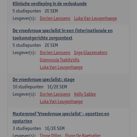
Klinische verdieping in de verloskunde
5
studiepunten
2E SEM
Lesgever(s):
Dorien Lanssens
Luka Van Leugenhaege
De vroedvrouw specialist in een (inter)nationale en
toekomstgerichte zorgcontext
5
studiepunten
2E SEM
Lesgever(s):
Dorien Lanssens
Inge Glazemakers
Giannoula Tsakitzidis
Luka Van Leugenhaege
De vroedvrouw specialist: stage
10
studiepunten
1E/2E SEM
Lesgever(s):
Dorien Lanssens
Kelly Sabbe
Luka Van Leugenhaege
Masterproef 'Vroedvrouw specialist' - opzetten en
opstarten
3
studiepunten
1E/2E SEM
Lesgever(s):
Tinne Dilles
Elyne De Baetselier