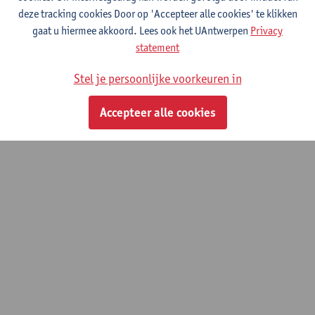
studieprogramma hebt samengesteld en het studiegeld betaald
deze tracking cookies Door op 'Accepteer alle cookies' te klikken
werd) kan je je
registreren als werkstudent
. Vervolgens kan je van
gaat u hiermee akkoord. Lees ook het UAntwerpen
Privacy
de faciliteiten van Centrum WeST gebruik maken.
statement
Stel je persoonlijke voorkeuren in
© UAntwerpen
Privacybeleid
Cookiebeleid
Gebruiksvoorwaarden
Accepteer alle cookies