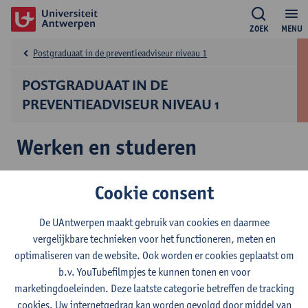
ZOEK
MENU
Postgraduaat in de preventieadviseur niveau 1
POSTGRADUAAT IN DE
PREVENTIEADVISEUR NIVEAU 1
Werken en studeren
Centrum WeST
Cookie consent
Het
Centrum voor Werken en Studeren (Centrum WeST)
helpt je
De UAntwerpen maakt gebruik van cookies en daarmee
de weg te vinden doorheen de verschillende universitaire
vergelijkbare technieken voor het functioneren, meten en
diensten. Zij organiseren een perma­nentie voor vragen en
optimaliseren van de website. Ook worden er cookies geplaatst om
organiseren workshops voor werkende studenten
b.v. YouTubefilmpjes te kunnen tonen en voor
(bibliotheektraining, studievaardigheden, enzovoort).
marketingdoeleinden. Deze laatste categorie betreffen de tracking
Na je inschrijving aan de universiteit (nadat je ook je
cookies. Uw internetgedrag kan worden gevolgd door middel van