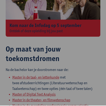
Kom naar de Infodag op 5 september
Ontdek of deze opleiding bij jou past
Op maat van jouw
toekomstdromen
Na de bachelor kan je doorstromen naar de:
Master in de taal- en letterkunde
met
twee afstudeerrichtingen (Literatuurwetenschap en
Taalwetenschap) en twee opties (één taal of twee talen)
Master of Digital Text Analysis
Master in de theater- en filmwetenschap
Master in de meertalige professionele communicatie