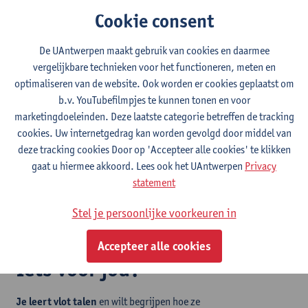
Cookie consent
Educatieve master in de talen
Droom je ervan journalist te worden? Wil je aan de slag in de
De UAntwerpen maakt gebruik van cookies en daarmee
cultuursector of misschien als leerkracht? Met een
vergelijkbare technieken voor het functioneren, meten en
masterdiploma in de taal- en letterkunde kan je
vele richtingen
optimaliseren van de website. Ook worden er cookies geplaatst om
uit
op de
arbeidsmarkt
. Je kan al een
stage
lopen om vlot de
b.v. YouTubefilmpjes te kunnen tonen en voor
overstap van studeren naar werken te maken.
marketingdoeleinden. Deze laatste categorie betreffen de tracking
Waarom taal- en letterkunde studeren in Antwerpen?
Daarop
cookies. Uw internetgedrag kan worden gevolgd door middel van
weet je het antwoord vast zelf al. Antwerpen heeft
deze tracking cookies Door op 'Accepteer alle cookies' te klikken
namelijk zoveel theaters, bioscopen groot en klein,
gaat u hiermee akkoord. Lees ook het UAntwerpen
Privacy
onafhankelijke boekhandels, musea, gezellige lunchplekjes… Je
statement
zal je studententijd goed kunnen gebruiken om al die plaatsen te
ontdekken! Je professoren helpen je op weg door les te geven op
Stel je persoonlijke voorkeuren in
bijzondere culturele locaties.
Accepteer alle cookies
Iets voor jou?
Je leert vlot talen
en wilt begrijpen hoe ze