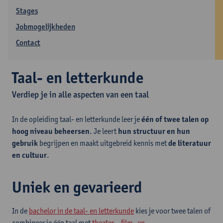
Stages
Jobmogelijkheden
Contact
Taal- en letterkunde
Verdiep je in alle aspecten van een taal
In de opleiding taal- en letterkunde leer je
één of twee talen op
hoog niveau beheersen
. Je leert
hun structuur en hun
gebruik
begrijpen en maakt uitgebreid kennis met
de literatuur
en cultuur
.
Uniek en gevarieerd
In de
bachelor in de taal- en letterkunde
kies je voor twee talen of
combineer je één taal met
theater-, film- en