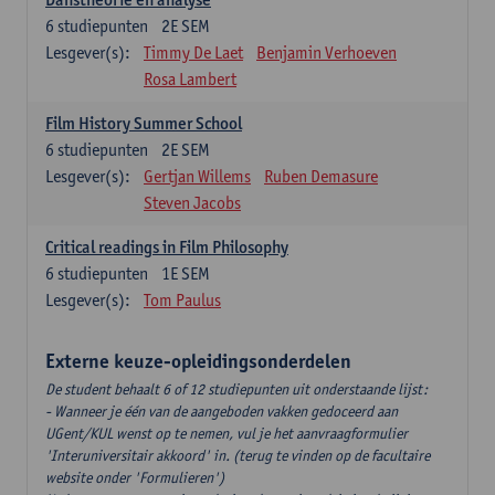
6
studiepunten
2E SEM
Lesgever(s):
Timmy De Laet
Benjamin Verhoeven
Rosa Lambert
Film History Summer School
6
studiepunten
2E SEM
Lesgever(s):
Gertjan Willems
Ruben Demasure
Steven Jacobs
Critical readings in Film Philosophy
6
studiepunten
1E SEM
Lesgever(s):
Tom Paulus
Externe keuze-opleidingsonderdelen
De student behaalt 6 of 12 studiepunten uit onderstaande lijst:
- Wanneer je één van de aangeboden vakken gedoceerd aan
UGent/KUL wenst op te nemen, vul je het aanvraagformulier
'Interuniversitair akkoord' in. (terug te vinden op de facultaire
website onder 'Formulieren')