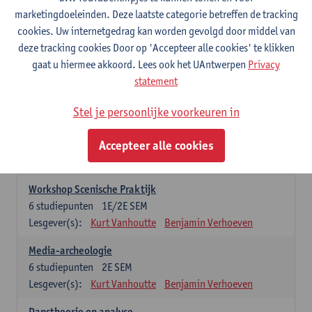
praktijkgeoriënteerde opleidingsonderdelen. Er kan maar 1 stage-
marketingdoeleinden. Deze laatste categorie betreffen de tracking
onderdeel opgenomen worden
cookies. Uw internetgedrag kan worden gevolgd door middel van
deze tracking cookies Door op 'Accepteer alle cookies' te klikken
Professionele Stage
gaat u hiermee akkoord. Lees ook het UAntwerpen
Privacy
6
studiepunten
1E/2E SEM
statement
Lesgever(s):
Benjamin Verhoeven
Stel je persoonlijke voorkeuren in
Wetenschappelijke Stage
6
studiepunten
1E/2E SEM
Accepteer alle cookies
Lesgever(s):
Kurt Vanhoutte
Gertjan Willems
Benjamin Verhoeven
Workshop Scenische Praktijk
6
studiepunten
1E/2E SEM
Lesgever(s):
Kurt Vanhoutte
Benjamin Verhoeven
Media-archeologie
6
studiepunten
2E SEM
Lesgever(s):
Kurt Vanhoutte
Benjamin Verhoeven
Danstheorie en analyse