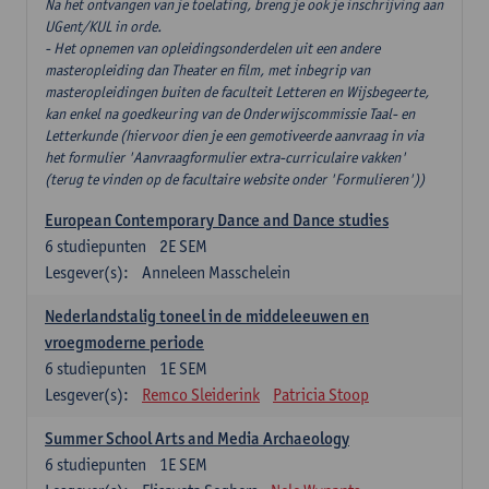
Na het ontvangen van je toelating, breng je ook je inschrijving aan
UGent/KUL in orde.
- Het opnemen van opleidingsonderdelen uit een andere
masteropleiding dan Theater en film, met inbegrip van
masteropleidingen buiten de faculteit Letteren en Wijsbegeerte,
kan enkel na goedkeuring van de Onderwijscommissie Taal- en
Letterkunde (hiervoor dien je een gemotiveerde aanvraag in via
het formulier 'Aanvraagformulier extra-curriculaire vakken'
(terug te vinden op de facultaire website onder 'Formulieren'))
European Contemporary Dance and Dance studies
6
studiepunten
2E SEM
Lesgever(s):
Anneleen Masschelein
Nederlandstalig toneel in de middeleeuwen en
vroegmoderne periode
6
studiepunten
1E SEM
Lesgever(s):
Remco Sleiderink
Patricia Stoop
Summer School Arts and Media Archaeology
6
studiepunten
1E SEM