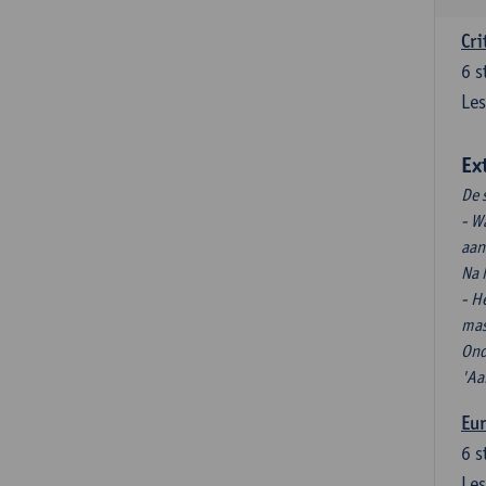
Cri
6
s
Les
Ex
De 
- W
aan
Na 
- H
mas
Ond
'Aa
Eu
6
s
Les