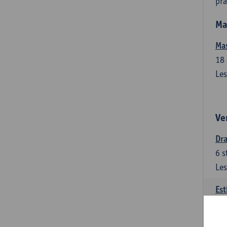
pra
Ma
Mas
18
Les
Ve
Dr
6
s
Les
Est
6
s
Les