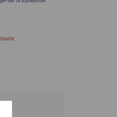
agen dan 18 studiepunten
nhoutte