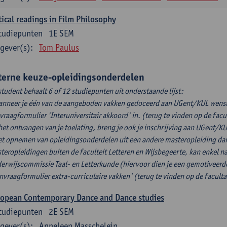
tical readings in Film Philosophy
tudiepunten
1E SEM
gever(s):
Tom Paulus
terne keuze-opleidingsonderdelen
student behaalt 6 of 12 studiepunten uit onderstaande lijst:
anneer je één van de aangeboden vakken gedoceerd aan UGent/KUL wenst 
vraagformulier 'Interuniversitair akkoord' in. (terug te vinden op de facu
het ontvangen van je toelating, breng je ook je inschrijving aan UGent/KU
et opnemen van opleidingsonderdelen uit een andere masteropleiding dan
teropleidingen buiten de faculteit Letteren en Wijsbegeerte, kan enkel 
erwijscommissie Taal- en Letterkunde (hiervoor dien je een gemotiveerde
nvraagformulier extra-curriculaire vakken' (terug te vinden op de faculta
ropean Contemporary Dance and Dance studies
tudiepunten
2E SEM
gever(s):
Anneleen Masschelein