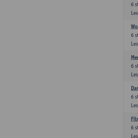
6
s
Les
Wor
6
s
Les
Me
6
s
Les
Dan
6
s
Les
Fi
6
s
Les