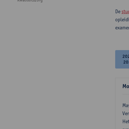
De
stu
opleid
examen
20
20
Mo
Mas
Ver
Het