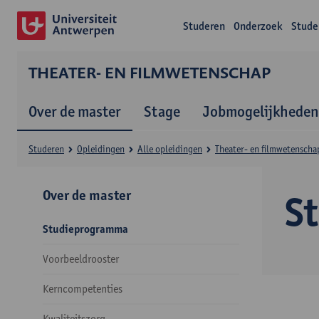
Studeren
Onderzoek
Stude
THEATER- EN FILMWETENSCHAP
Over de master
Stage
Jobmogelijkheden
Studeren
Opleidingen
Alle opleidingen
Theater- en filmwetenscha
Over de master
S
Studieprogramma
Voorbeeldrooster
Kerncompetenties
Kwaliteitszorg