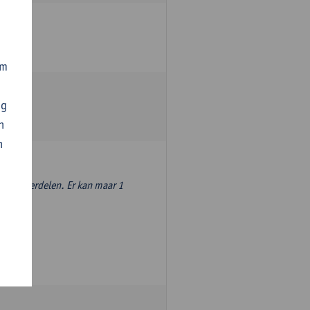
om
ng
n
n
ingsonderdelen. Er kan maar 1