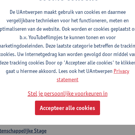
ater- en danskritiek
De UAntwerpen maakt gebruik van cookies en daarmee
tudiepunten
1E SEM
vergelijkbare technieken voor het functioneren, meten en
gever(s):
Timmy De Laet
Benjamin Verhoeven
ptimaliseren van de website. Ook worden er cookies geplaatst 
b.v. YouTubefilmpjes te kunnen tonen en voor
ant-garde en experimentele cinema
arketingdoeleinden. Deze laatste categorie betreffen de tracki
tudiepunten
2E SEM
cookies. Uw internetgedrag kan worden gevolgd door middel va
gever(s):
Steven Jacobs
deze tracking cookies Door op 'Accepteer alle cookies' te klikke
gaat u hiermee akkoord. Lees ook het UAntwerpen
Privacy
gen keuze-opleidingsonderdelen
statement
f 12 studiepunten te kiezen uit de volgende praktijkgeoriënteerde opleid
ge-onderdeel opgenomen worden
Stel je persoonlijke voorkeuren in
fessionele Stage
Accepteer alle cookies
tudiepunten
1E/2E SEM
gever(s):
Benjamin Verhoeven
tenschappelijke Stage