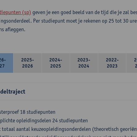
diepunten (sp)
geven je een goed beeld van de tijd die je zal be
ingsonderdeel. Per studiepunt moet je rekenen op 25 tot 30 ure
s afleggen.
26-
2025-
2024-
2023-
2022-
2
27
2026
2025
2024
2023
deltraject
terproef 18 studiepunten
plichte opleidingsdelen 24 studiepunten
 totaal aantal keuzeopleidingsonderdelen (theoretisch georiën