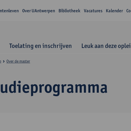
ntenleven
Over UAntwerpen
Bibliotheek
Vacatures
Kalender
Co
Toelating en inschrijven
Leuk aan deze ople
p
Over de master
tudieprogramma