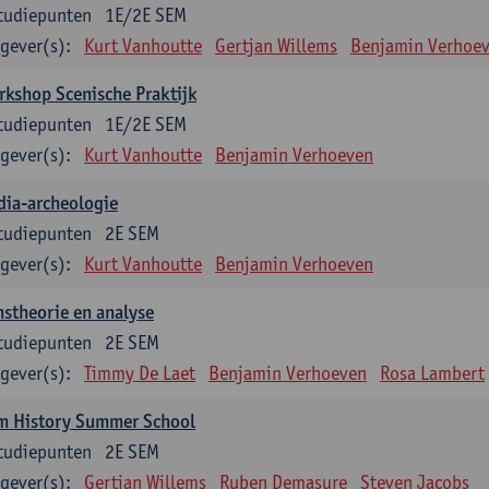
tudiepunten
1E/2E SEM
gever(s):
Kurt Vanhoutte
Gertjan Willems
Benjamin Verhoe
kshop Scenische Praktijk
tudiepunten
1E/2E SEM
gever(s):
Kurt Vanhoutte
Benjamin Verhoeven
dia-archeologie
tudiepunten
2E SEM
gever(s):
Kurt Vanhoutte
Benjamin Verhoeven
stheorie en analyse
tudiepunten
2E SEM
gever(s):
Timmy De Laet
Benjamin Verhoeven
Rosa Lambert
lm History Summer School
tudiepunten
2E SEM
gever(s):
Gertjan Willems
Ruben Demasure
Steven Jacobs