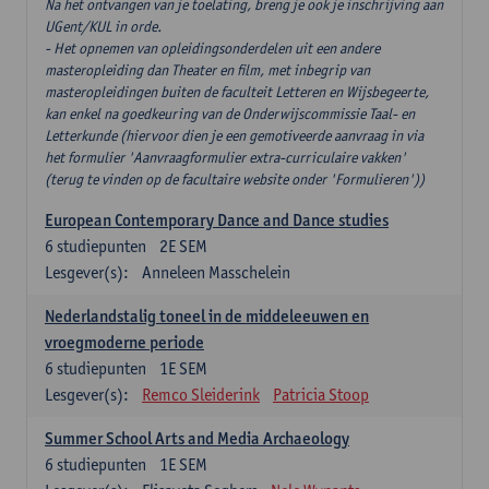
Na het ontvangen van je toelating, breng je ook je inschrijving aan
UGent/KUL in orde.
- Het opnemen van opleidingsonderdelen uit een andere
masteropleiding dan Theater en film, met inbegrip van
masteropleidingen buiten de faculteit Letteren en Wijsbegeerte,
kan enkel na goedkeuring van de Onderwijscommissie Taal- en
Letterkunde (hiervoor dien je een gemotiveerde aanvraag in via
het formulier 'Aanvraagformulier extra-curriculaire vakken'
(terug te vinden op de facultaire website onder 'Formulieren'))
European Contemporary Dance and Dance studies
6
studiepunten
2E SEM
Lesgever(s):
Anneleen Masschelein
Nederlandstalig toneel in de middeleeuwen en
vroegmoderne periode
6
studiepunten
1E SEM
Lesgever(s):
Remco Sleiderink
Patricia Stoop
Summer School Arts and Media Archaeology
6
studiepunten
1E SEM