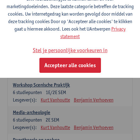
praktijkgeoriënteerde opleidingsonderdelen. Er kan maar 1 stage-
marketingdoeleinden. Deze laatste categorie betreffen de tracking
onderdeel opgenomen worden
cookies. Uw internetgedrag kan worden gevolgd door middel van
deze tracking cookies Door op 'Accepteer alle cookies' te klikken
Professionele Stage
gaat u hiermee akkoord. Lees ook het UAntwerpen
Privacy
6
studiepunten
1E/2E SEM
statement
Lesgever(s):
Benjamin Verhoeven
Stel je persoonlijke voorkeuren in
Wetenschappelijke Stage
6
studiepunten
1E/2E SEM
Accepteer alle cookies
Lesgever(s):
Kurt Vanhoutte
Gertjan Willems
Benjamin Verhoeven
Workshop Scenische Praktijk
6
studiepunten
1E/2E SEM
Lesgever(s):
Kurt Vanhoutte
Benjamin Verhoeven
Media-archeologie
6
studiepunten
2E SEM
Lesgever(s):
Kurt Vanhoutte
Benjamin Verhoeven
Danstheorie en analyse