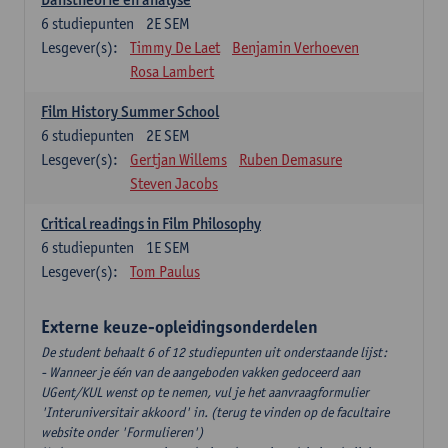
6
studiepunten
2E SEM
Lesgever(s):
Timmy De Laet
Benjamin Verhoeven
Rosa Lambert
Film History Summer School
6
studiepunten
2E SEM
Lesgever(s):
Gertjan Willems
Ruben Demasure
Steven Jacobs
Critical readings in Film Philosophy
6
studiepunten
1E SEM
Lesgever(s):
Tom Paulus
Externe keuze-opleidingsonderdelen
De student behaalt 6 of 12 studiepunten uit onderstaande lijst:
- Wanneer je één van de aangeboden vakken gedoceerd aan
UGent/KUL wenst op te nemen, vul je het aanvraagformulier
'Interuniversitair akkoord' in. (terug te vinden op de facultaire
website onder 'Formulieren')