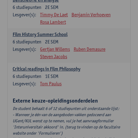
6
studiepunten
2E SEM
Lesgever(s):
Timmy De Laet
Benjamin Verhoeven
Rosa Lambert
Film History Summer School
6
studiepunten
2E SEM
Lesgever(s):
Gertjan Willems
Ruben Demasure
Steven Jacobs
Critical readings in Film Philosophy
6
studiepunten
1E SEM
Lesgever(s):
Tom Paulus
Externe keuze-opleidingsonderdelen
De student behaalt 6 of 12 studiepunten uit onderstaande lijst:
- Wanneer je één van de aangeboden vakken gedoceerd aan
UGent/KUL wenst op te nemen, vul je het aanvraagformulier
'Interuniversitair akkoord' in. (terug te vinden op de facultaire
website onder 'Formulieren')