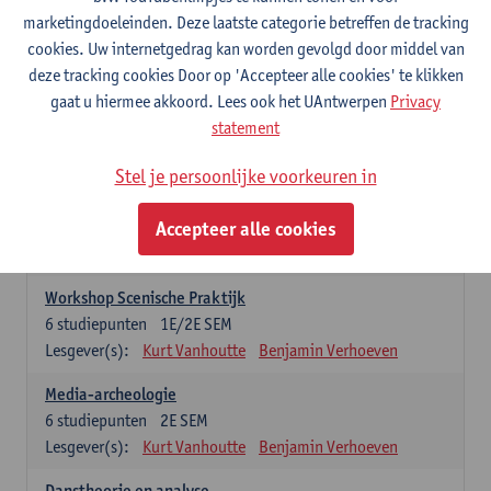
praktijkgeoriënteerde opleidingsonderdelen. Er kan maar 1 stage-
marketingdoeleinden. Deze laatste categorie betreffen de tracking
onderdeel opgenomen worden
cookies. Uw internetgedrag kan worden gevolgd door middel van
deze tracking cookies Door op 'Accepteer alle cookies' te klikken
Professionele Stage
gaat u hiermee akkoord. Lees ook het UAntwerpen
Privacy
6
studiepunten
1E/2E SEM
statement
Lesgever(s):
Benjamin Verhoeven
Stel je persoonlijke voorkeuren in
Wetenschappelijke Stage
6
studiepunten
1E/2E SEM
Accepteer alle cookies
Lesgever(s):
Kurt Vanhoutte
Gertjan Willems
Benjamin Verhoeven
Workshop Scenische Praktijk
6
studiepunten
1E/2E SEM
Lesgever(s):
Kurt Vanhoutte
Benjamin Verhoeven
Media-archeologie
6
studiepunten
2E SEM
Lesgever(s):
Kurt Vanhoutte
Benjamin Verhoeven
Danstheorie en analyse