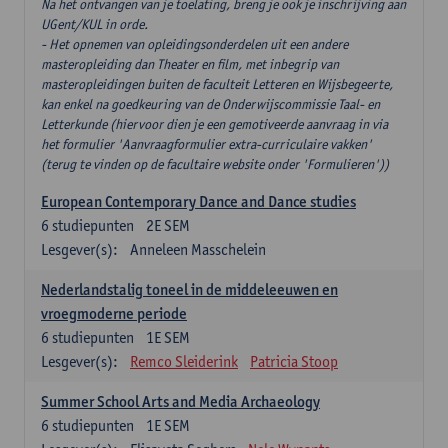
Na het ontvangen van je toelating, breng je ook je inschrijving aan
UGent/KUL in orde.
- Het opnemen van opleidingsonderdelen uit een andere
masteropleiding dan Theater en film, met inbegrip van
masteropleidingen buiten de faculteit Letteren en Wijsbegeerte,
kan enkel na goedkeuring van de Onderwijscommissie Taal- en
Letterkunde (hiervoor dien je een gemotiveerde aanvraag in via
het formulier 'Aanvraagformulier extra-curriculaire vakken'
(terug te vinden op de facultaire website onder 'Formulieren'))
European Contemporary Dance and Dance studies
6
studiepunten
2E SEM
Lesgever(s):
Anneleen Masschelein
Nederlandstalig toneel in de middeleeuwen en
vroegmoderne periode
6
studiepunten
1E SEM
Lesgever(s):
Remco Sleiderink
Patricia Stoop
Summer School Arts and Media Archaeology
6
studiepunten
1E SEM