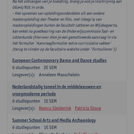
Na het ontvangen van je toelating, breng je ook je inschrijving aan
UGent/KUL in orde.
- Het opnemen van opleidingsonderdelen uit een andere
masteropleiding dan Theater en film, met inbegrip van
masteropleidingen buiten de faculteit Letteren en Wijsbegeerte,
kan enkel na goedkeuring van de Onderwijscommissie Taal- en
Letterkunde (hiervoor dien je een gemotiveerde aanvraag in via
het formulier 'Aanvraagformulier extra-curriculaire vakken'
(terug te vinden op de facultaire website onder 'Formulieren'))
European Contemporary Dance and Dance studies
6
studiepunten
2E SEM
Lesgever(s):
Anneleen Masschelein
Nederlandstalig toneel in de middeleeuwen en
vroegmoderne periode
6
studiepunten
1E SEM
Lesgever(s):
Remco Sleiderink
Patricia Stoop
Summer School Arts and Media Archaeology
6
studiepunten
1E SEM