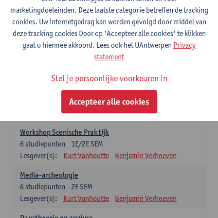
praktijkgeoriënteerde opleidingsonderdelen. Er kan maar 1 stage-
marketingdoeleinden. Deze laatste categorie betreffen de tracking
onderdeel opgenomen worden
cookies. Uw internetgedrag kan worden gevolgd door middel van
deze tracking cookies Door op 'Accepteer alle cookies' te klikken
Professionele Stage
gaat u hiermee akkoord. Lees ook het UAntwerpen
Privacy
6
studiepunten
1E/2E SEM
statement
Lesgever(s):
Benjamin Verhoeven
Stel je persoonlijke voorkeuren in
Wetenschappelijke Stage
6
studiepunten
1E/2E SEM
Accepteer alle cookies
Lesgever(s):
Kurt Vanhoutte
Gertjan Willems
Benjamin Verhoeven
Workshop Scenische Praktijk
6
studiepunten
1E/2E SEM
Lesgever(s):
Kurt Vanhoutte
Benjamin Verhoeven
Media-archeologie
6
studiepunten
2E SEM
Lesgever(s):
Kurt Vanhoutte
Benjamin Verhoeven
Danstheorie en analyse