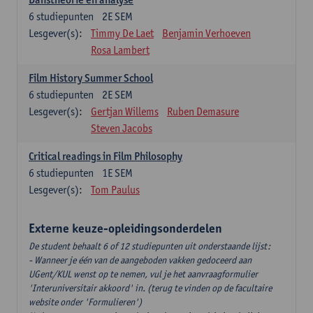
6
studiepunten
2E SEM
Lesgever(s):
Timmy De Laet
Benjamin Verhoeven
Rosa Lambert
Film History Summer School
6
studiepunten
2E SEM
Lesgever(s):
Gertjan Willems
Ruben Demasure
Steven Jacobs
Critical readings in Film Philosophy
6
studiepunten
1E SEM
Lesgever(s):
Tom Paulus
Externe keuze-opleidingsonderdelen
De student behaalt 6 of 12 studiepunten uit onderstaande lijst:
- Wanneer je één van de aangeboden vakken gedoceerd aan
UGent/KUL wenst op te nemen, vul je het aanvraagformulier
'Interuniversitair akkoord' in. (terug te vinden op de facultaire
website onder 'Formulieren')