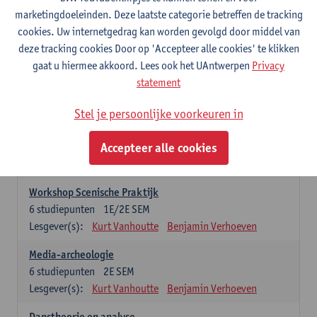
praktijkgeoriënteerde opleidingsonderdelen. Er kan maar 1 stage-
marketingdoeleinden. Deze laatste categorie betreffen de tracking
onderdeel opgenomen worden
cookies. Uw internetgedrag kan worden gevolgd door middel van
deze tracking cookies Door op 'Accepteer alle cookies' te klikken
Professionele Stage
gaat u hiermee akkoord. Lees ook het UAntwerpen
Privacy
6
studiepunten
1E/2E SEM
statement
Lesgever(s):
Benjamin Verhoeven
Stel je persoonlijke voorkeuren in
Wetenschappelijke Stage
6
studiepunten
1E/2E SEM
Accepteer alle cookies
Lesgever(s):
Kurt Vanhoutte
Gertjan Willems
Benjamin Verhoeven
Workshop Scenische Praktijk
6
studiepunten
1E/2E SEM
Lesgever(s):
Kurt Vanhoutte
Benjamin Verhoeven
Media-archeologie
6
studiepunten
2E SEM
Lesgever(s):
Kurt Vanhoutte
Benjamin Verhoeven
Danstheorie en analyse