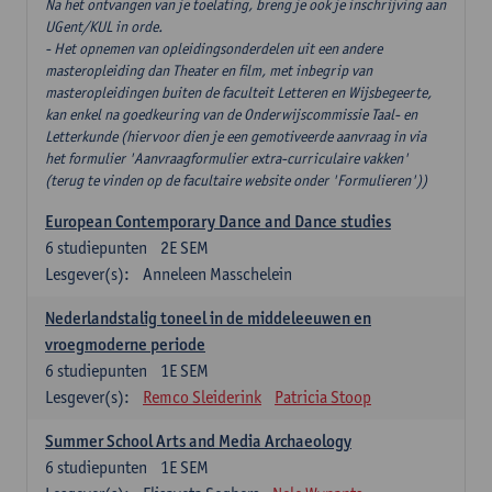
Na het ontvangen van je toelating, breng je ook je inschrijving aan
UGent/KUL in orde.
- Het opnemen van opleidingsonderdelen uit een andere
masteropleiding dan Theater en film, met inbegrip van
masteropleidingen buiten de faculteit Letteren en Wijsbegeerte,
kan enkel na goedkeuring van de Onderwijscommissie Taal- en
Letterkunde (hiervoor dien je een gemotiveerde aanvraag in via
het formulier 'Aanvraagformulier extra-curriculaire vakken'
(terug te vinden op de facultaire website onder 'Formulieren'))
European Contemporary Dance and Dance studies
6
studiepunten
2E SEM
Lesgever(s):
Anneleen Masschelein
Nederlandstalig toneel in de middeleeuwen en
vroegmoderne periode
6
studiepunten
1E SEM
Lesgever(s):
Remco Sleiderink
Patricia Stoop
Summer School Arts and Media Archaeology
6
studiepunten
1E SEM