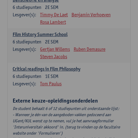
6
studiepunten
2E SEM
Lesgever(s):
Timmy De Laet
Benjamin Verhoeven
Rosa Lambert
Film History Summer School
6
studiepunten
2E SEM
Lesgever(s):
Gertjan Willems
Ruben Demasure
Steven Jacobs
Critical readings in Film Philosophy
6
studiepunten
1E SEM
Lesgever(s):
Tom Paulus
Externe keuze-opleidingsonderdelen
De student behaalt 6 of 12 studiepunten uit onderstaande lijst:
- Wanneer je één van de aangeboden vakken gedoceerd aan
UGent/KUL wenst op te nemen, vul je het aanvraagformulier
'Interuniversitair akkoord' in. (terug te vinden op de facultaire
website onder 'Formulieren')