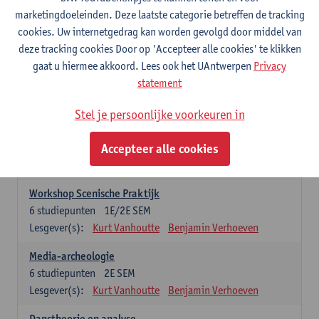
praktijkgeoriënteerde opleidingsonderdelen. Er kan maar 1 stage-
marketingdoeleinden. Deze laatste categorie betreffen de tracking
onderdeel opgenomen worden
cookies. Uw internetgedrag kan worden gevolgd door middel van
deze tracking cookies Door op 'Accepteer alle cookies' te klikken
Professionele Stage
gaat u hiermee akkoord. Lees ook het UAntwerpen
Privacy
6
studiepunten
1E/2E SEM
statement
Lesgever(s):
Benjamin Verhoeven
Stel je persoonlijke voorkeuren in
Wetenschappelijke Stage
6
studiepunten
1E/2E SEM
Accepteer alle cookies
Lesgever(s):
Kurt Vanhoutte
Gertjan Willems
Benjamin Verhoeven
Workshop Scenische Praktijk
6
studiepunten
1E/2E SEM
Lesgever(s):
Kurt Vanhoutte
Benjamin Verhoeven
Media-archeologie
6
studiepunten
2E SEM
Lesgever(s):
Kurt Vanhoutte
Benjamin Verhoeven
Danstheorie en analyse