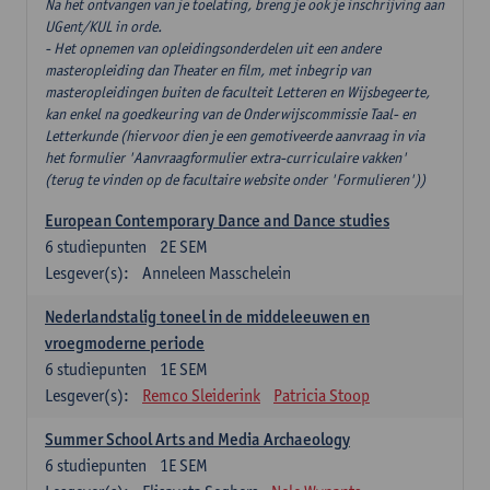
Na het ontvangen van je toelating, breng je ook je inschrijving aan
UGent/KUL in orde.
- Het opnemen van opleidingsonderdelen uit een andere
masteropleiding dan Theater en film, met inbegrip van
masteropleidingen buiten de faculteit Letteren en Wijsbegeerte,
kan enkel na goedkeuring van de Onderwijscommissie Taal- en
Letterkunde (hiervoor dien je een gemotiveerde aanvraag in via
het formulier 'Aanvraagformulier extra-curriculaire vakken'
(terug te vinden op de facultaire website onder 'Formulieren'))
European Contemporary Dance and Dance studies
6
studiepunten
2E SEM
Lesgever(s):
Anneleen Masschelein
Nederlandstalig toneel in de middeleeuwen en
vroegmoderne periode
6
studiepunten
1E SEM
Lesgever(s):
Remco Sleiderink
Patricia Stoop
Summer School Arts and Media Archaeology
6
studiepunten
1E SEM