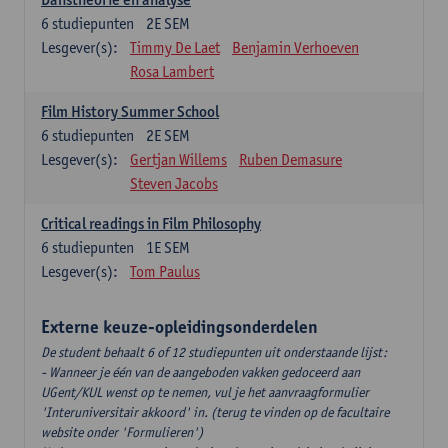
6
studiepunten
2E SEM
Lesgever(s):
Timmy De Laet
Benjamin Verhoeven
Rosa Lambert
Film History Summer School
6
studiepunten
2E SEM
Lesgever(s):
Gertjan Willems
Ruben Demasure
Steven Jacobs
Critical readings in Film Philosophy
6
studiepunten
1E SEM
Lesgever(s):
Tom Paulus
Externe keuze-opleidingsonderdelen
De student behaalt 6 of 12 studiepunten uit onderstaande lijst:
- Wanneer je één van de aangeboden vakken gedoceerd aan
UGent/KUL wenst op te nemen, vul je het aanvraagformulier
'Interuniversitair akkoord' in. (terug te vinden op de facultaire
website onder 'Formulieren')