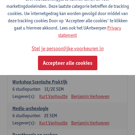
praktijkgeoriënteerde opleidingsonderdelen. Er kan maar 1 stage-
marketingdoeleinden. Deze laatste categorie betreffen de tracking
onderdeel opgenomen worden
cookies. Uw internetgedrag kan worden gevolgd door middel van
deze tracking cookies Door op 'Accepteer alle cookies' te klikken
Professionele Stage
gaat u hiermee akkoord. Lees ook het UAntwerpen
Privacy
6
studiepunten
1E/2E SEM
statement
Lesgever(s):
Benjamin Verhoeven
Stel je persoonlijke voorkeuren in
Wetenschappelijke Stage
6
studiepunten
1E/2E SEM
Accepteer alle cookies
Lesgever(s):
Kurt Vanhoutte
Gertjan Willems
Benjamin Verhoeven
Workshop Scenische Praktijk
6
studiepunten
1E/2E SEM
Lesgever(s):
Kurt Vanhoutte
Benjamin Verhoeven
Media-archeologie
6
studiepunten
2E SEM
Lesgever(s):
Kurt Vanhoutte
Benjamin Verhoeven
Danstheorie en analyse