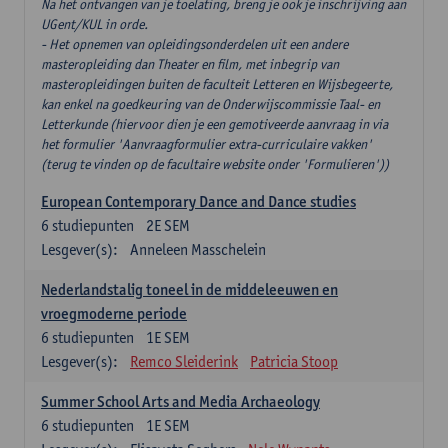
Na het ontvangen van je toelating, breng je ook je inschrijving aan
UGent/KUL in orde.
- Het opnemen van opleidingsonderdelen uit een andere
masteropleiding dan Theater en film, met inbegrip van
masteropleidingen buiten de faculteit Letteren en Wijsbegeerte,
kan enkel na goedkeuring van de Onderwijscommissie Taal- en
Letterkunde (hiervoor dien je een gemotiveerde aanvraag in via
het formulier 'Aanvraagformulier extra-curriculaire vakken'
(terug te vinden op de facultaire website onder 'Formulieren'))
European Contemporary Dance and Dance studies
6
studiepunten
2E SEM
Lesgever(s):
Anneleen Masschelein
Nederlandstalig toneel in de middeleeuwen en
vroegmoderne periode
6
studiepunten
1E SEM
Lesgever(s):
Remco Sleiderink
Patricia Stoop
Summer School Arts and Media Archaeology
6
studiepunten
1E SEM