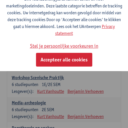
praktijkgeoriënteerde opleidingsonderdelen. Er kan maar 1 stage-
marketingdoeleinden. Deze laatste categorie betreffen de tracking
onderdeel opgenomen worden
cookies. Uw internetgedrag kan worden gevolgd door middel van
deze tracking cookies Door op 'Accepteer alle cookies' te klikken
Professionele Stage
gaat u hiermee akkoord. Lees ook het UAntwerpen
Privacy
6
studiepunten
1E/2E SEM
statement
Lesgever(s):
Benjamin Verhoeven
Stel je persoonlijke voorkeuren in
Wetenschappelijke Stage
6
studiepunten
1E/2E SEM
Accepteer alle cookies
Lesgever(s):
Kurt Vanhoutte
Gertjan Willems
Benjamin Verhoeven
Workshop Scenische Praktijk
6
studiepunten
1E/2E SEM
Lesgever(s):
Kurt Vanhoutte
Benjamin Verhoeven
Media-archeologie
6
studiepunten
2E SEM
Lesgever(s):
Kurt Vanhoutte
Benjamin Verhoeven
Danstheorie en analyse