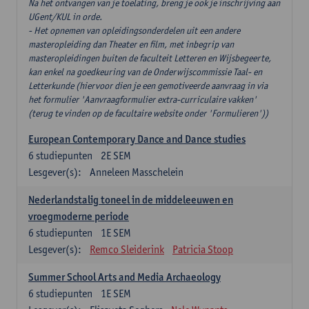
Na het ontvangen van je toelating, breng je ook je inschrijving aan
UGent/KUL in orde.
- Het opnemen van opleidingsonderdelen uit een andere
masteropleiding dan Theater en film, met inbegrip van
masteropleidingen buiten de faculteit Letteren en Wijsbegeerte,
kan enkel na goedkeuring van de Onderwijscommissie Taal- en
Letterkunde (hiervoor dien je een gemotiveerde aanvraag in via
het formulier 'Aanvraagformulier extra-curriculaire vakken'
(terug te vinden op de facultaire website onder 'Formulieren'))
European Contemporary Dance and Dance studies
6
studiepunten
2E SEM
Lesgever(s):
Anneleen Masschelein
Nederlandstalig toneel in de middeleeuwen en
vroegmoderne periode
6
studiepunten
1E SEM
Lesgever(s):
Remco Sleiderink
Patricia Stoop
Summer School Arts and Media Archaeology
6
studiepunten
1E SEM