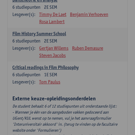
6
studiepunten
2E SEM
Lesgever(s):
Timmy De Laet
Benjamin Verhoeven
Rosa Lambert
Film History Summer School
6
studiepunten
2E SEM
Lesgever(s):
Gertjan Willems
Ruben Demasure
Steven Jacobs
Critical readings in Film Philosophy
6
studiepunten
1E SEM
Lesgever(s):
Tom Paulus
Externe keuze-opleidingsonderdelen
De student behaalt 6 of 12 studiepunten uit onderstaande lijst:
- Wanneer je één van de aangeboden vakken gedoceerd aan
UGent/KUL wenst op te nemen, vul je het aanvraagformulier
'Interuniversitair akkoord' in. (terug te vinden op de facultaire
website onder 'Formulieren')