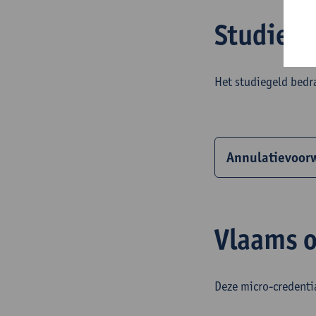
Studiege
Het studiegeld bed
Annulatievoor
Vlaams o
Deze micro-credenti