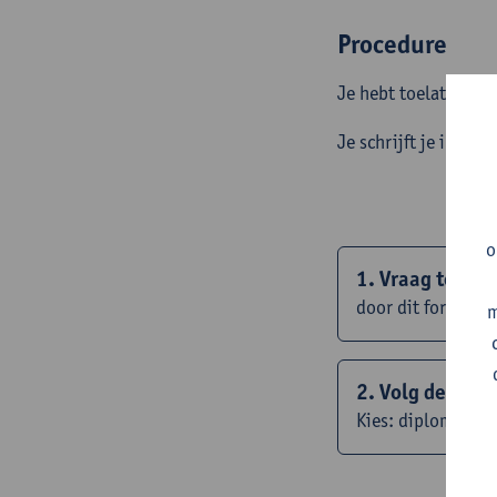
Procedure
Je hebt toelating va
Je schrijft je in met
o
1. Vraag toelat
door dit formulier
m
2. Volg de sta
Kies: diplomacont