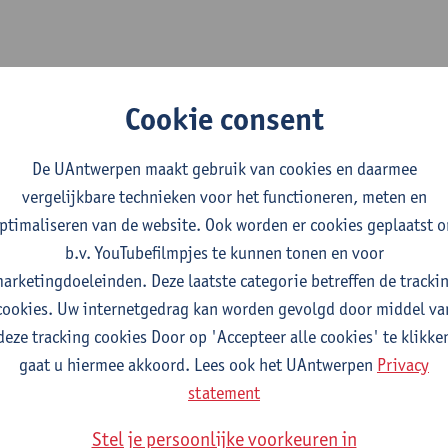
n de faculteit nodig om je in te schrijven voor een micro-credent
Cookie consent
 een
diplomacontract
.
De UAntwerpen maakt gebruik van cookies en daarmee
vergelijkbare technieken voor het functioneren, meten en
ptimaliseren van de website. Ook worden er cookies geplaatst 
ing aan de faculteit
b.v. YouTubefilmpjes te kunnen tonen en voor
 in te vullen
arketingdoeleinden. Deze laatste categorie betreffen de tracki
cookies. Uw internetgedrag kan worden gevolgd door middel va
deze tracking cookies Door op 'Accepteer alle cookies' te klikke
ndaard inschrijvingsprocedure
gaat u hiermee akkoord. Lees ook het UAntwerpen
Privacy
ract > levenslang leren
statement
Stel je persoonlijke voorkeuren in