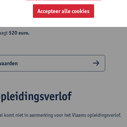
ld
Accepteer alle cookies
raagt
520 euro.
waarden
pleidingsverlof
al komt niet in aanmerking voor het Vlaams opleidingsverlof.