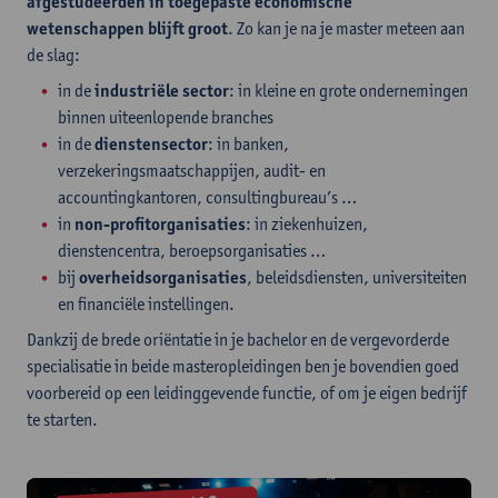
afgestudeerden in toegepaste economische
wetenschappen blijft groot
. Zo kan je na je master meteen aan
de slag:
in de
industriële sector
: in kleine en grote ondernemingen
binnen uiteenlopende branches
in de
dienstensector
: in banken,
verzekeringsmaatschappijen, audit- en
accountingkantoren, consultingbureau’s …
in
non-profitorganisaties
: in ziekenhuizen,
dienstencentra, beroepsorganisaties …
bij
overheidsorganisaties
, beleidsdiensten, universiteiten
en financiële instellingen.
Dankzij de brede oriëntatie in je bachelor en de vergevorderde
specialisatie in beide masteropleidingen ben je bovendien goed
voorbereid op een leidinggevende functie, of om je eigen bedrijf
te starten.