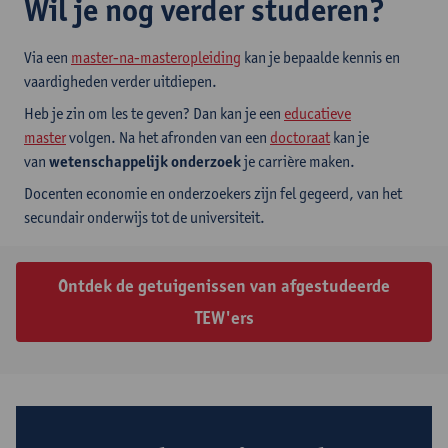
Wil je nog verder studeren?
Via een
master-na-masteropleiding
kan je bepaalde kennis en
vaardigheden verder uitdiepen.
Heb je zin om les te geven? Dan kan je een
educatieve
master
volgen. Na het afronden van een
doctoraat
kan je
van
wetenschappelijk onderzoek
je carrière maken.
Docenten economie en onderzoekers zijn fel gegeerd, van het
secundair onderwijs tot de universiteit.
Ontdek de getuigenissen van afgestudeerde
TEW'ers