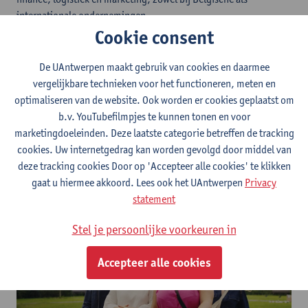
internationale ondernemingen.
Cookie consent
Wat kan je doen met een diploma TEW:
Economisc beleid?
De UAntwerpen maakt gebruik van cookies en daarmee
vergelijkbare technieken voor het functioneren, meten en
Bij TEW: Economisch beleid ligt het zwaartepunt vaker op
optimaliseren van de website. Ook worden er cookies geplaatst om
economische analyse, onderzoek en beleidsvoorbereiding.
b.v. YouTubefilmpjes te kunnen tonen en voor
Alumni starten er vaak als econoom, onderzoeker,
marketingdoeleinden. Deze laatste categorie betreffen de tracking
beleidsmedewerker, manager of consultant. Zij vinden vooral
cookies. Uw internetgedrag kan worden gevolgd door middel van
hun weg naar overheidsorganisaties, beleidsdiensten, financiële
deze tracking cookies Door op 'Accepteer alle cookies' te klikken
instellingen, universiteiten en internationale organisaties.
gaat u hiermee akkoord. Lees ook het UAntwerpen
Privacy
statement
Stel je persoonlijke voorkeuren in
Accepteer alle cookies