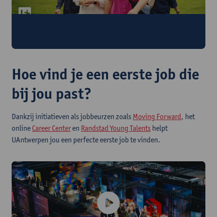
Ontdek de getuigenissen van afgestudeerde
TEW'ers
Hoe vind je een eerste job die
bij jou past?
Dankzij initiatieven als jobbeurzen zoals
Moving Forward
, het
online
Career Center
en
Randstad Young Talents
helpt
UAntwerpen jou een perfecte eerste job te vinden.