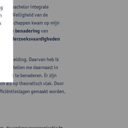
l een bachelor integrale
ng
ntrum Veiligheid van de
n
idswetenschappen kwam op mijn
n
plinaire benadering
van
jke)
onderzoeksvaardigheden
 de opleiding. Daarvan heb ik
plines stellen me daarnaast in
tegraal te benaderen. Er zijn
ch als op theoretisch vlak. Door
efficiëntieslagen gemaakt worden,
, de werkgeversorganisatie