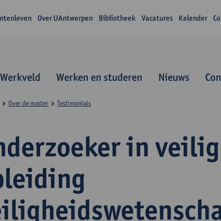
ntenleven
Over UAntwerpen
Bibliotheek
Vacatures
Kalender
Co
Werkveld
Werken en studeren
Nieuws
Con
Over de master
Testimonials
derzoeker in veili
pleiding
eiligheidswetensch