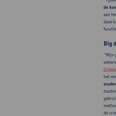
de ha
aan he
deze k
functi
Big 
"Mijn 
wetens
Crimin
het we
acade
master
gebrui
method
de cri