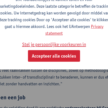
tdekte mijn interesse in onderzoek toen ik aan Avans Hogeschoo
arketingdoeleinden. Deze laatste categorie betreffen de tracki
heid volgde. Na mijn afstudeeronderzoek binnen het Expertisece
cookies. Uw internetgedrag kan worden gevolgd door middel va
hool, wilde ik me verder verdiepen. De master in de veilighe
deze tracking cookies Door op 'Accepteer alle cookies' te klikke
door het generalistische karakter en de
integrale en interdisci
gaat u hiermee akkoord. Lees ook het UAntwerpen
Privacy
heid. In het schakeljaar kon ik bovendien mijn (wetenschappeli
statement
erpen. Dat trok me over de streep.
Stel je persoonlijke voorkeuren in
ethodologische toolkit werd inderdaad behoorlijk uitgebreid in
Accepteer alle cookies
g veel profijt. De theoretische inzichten uit verschillende disci
om veiligheid
ook vanuit een wetenschappelijk perspectief
in
 veel raakvlakken tussen de disciplines, zowel op methodologis
tukken inter- of transdisciplinair te benaderen, kunnen er dus 
iet zonder handvatten en inzichten."
en een job
ns de opleiding deed ik een praktische