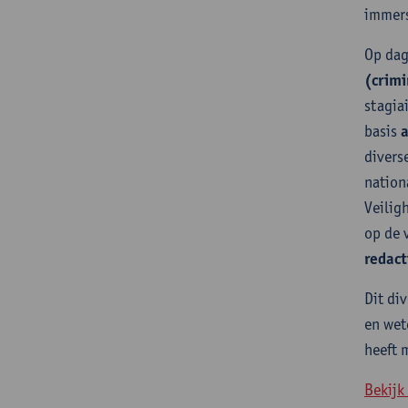
immers
Op dag
(crimi
stagia
basis
a
divers
nation
Veilig
op de v
redact
Dit di
en wet
heeft 
Bekijk