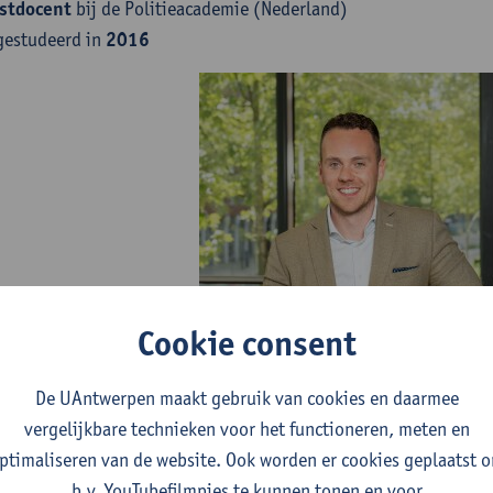
stdocent
bij de Politieacademie (Nederland)
gestudeerd in
2016
Cookie consent
De UAntwerpen maakt gebruik van cookies en daarmee
vergelijkbare technieken voor het functioneren, meten en
ptimaliseren van de website. Ook worden er cookies geplaatst 
igheidsonderzoek
b.v. YouTubefilmpjes te kunnen tonen en voor