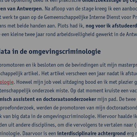
onderzoeksstage bij Ce
ven van Antwerpen
. Na afloop van de stage kreeg ik een aanb
t werk te gaan op de Gemeenschappelijke Interne Dienst voor P
ans met beide handen aan. Plots had ik,
nog voor ik afstudeerd
e een kleine twee jaar rond arbeidsveiligheid gewerkt in de Ant
data in de omgevingscriminologie
promotoren en ik besloten om de bevindingen uit mijn masterpro
chappelijk artikel. Het artikel verscheen een jaar nadat ik afst
ologie
. Hoewel mijn job veel uitdaging bood en ik met plezier g
tenschappelijk onderzoek miste. Op dat moment kruiste een vac
misch assistent en doctoraatsonderzoeker
mijn pad. De twee
proefonderzoek, werden de promotoren van mijn doctoraatsonde
k van big data in de omgevingscriminologie. Hiervoor haalde ik
en uit andere disciplines, om die vervolgens te vertalen naar 
minologie. Daarvoor is een
interdisciplinaire achtergrond
erg 