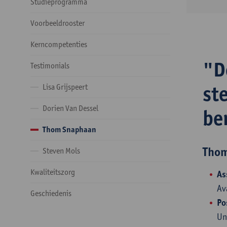
Studieprogramma
Voorbeeldrooster
Kerncompetenties
"D
Testimonials
ste
Lisa Grijspeert
Dorien Van Dessel
be
Thom Snaphaan
Tho
Steven Mols
Kwaliteitszorg
As
Av
Geschiedenis
Po
Un