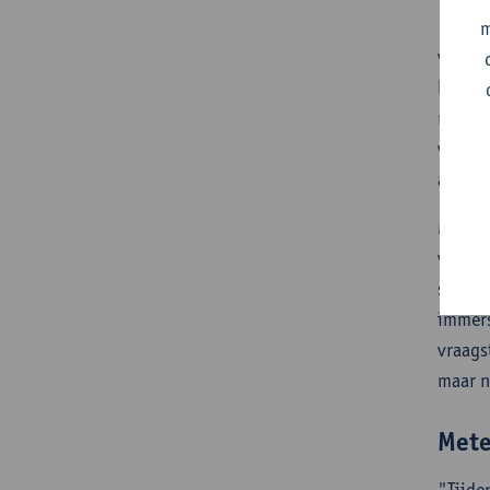
"Ik on
m
veilig
hogesc
radar 
veilig
aansch
Mijn m
vandaa
staat 
immers
vraags
maar n
Mete
"Tijde