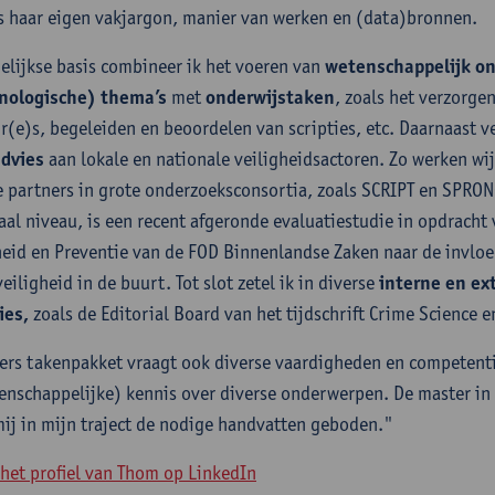
 haar eigen vakjargon, manier van werken en (data)bronnen.
elijkse basis combineer ik het voeren van
wetenschappelijk
on
nologische) thema’s
met
onderwijstaken
, zoals het verzorge
ir(e)s, begeleiden en beoordelen van scripties, etc. Daarnaast v
dvies
aan lokale en nationale veiligheidsactoren. Zo werken w
e partners in grote onderzoeksconsortia, zoals SCRIPT en SPRON
aal niveau, is een recent afgeronde evaluatiestudie in opdracht
heid en Preventie van de FOD Binnenlandse Zaken naar de invlo
eiligheid in de buurt. Tot slot zetel ik in diverse
interne en ex
ies,
zoals de Editorial Board van het tijdschrift Crime Science en
vers takenpakket vraagt ook diverse vaardigheden en competenti
enschappelijke) kennis over diverse onderwerpen. De master in
mij in mijn traject de nodige handvatten geboden."
 het profiel van Thom op LinkedIn