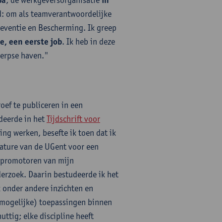
pa
in
od: om als teamverantwoordelijke
reventie en Bescherming. Ik greep
e, een eerste job
. Ik heb in deze
werpse haven."
ef te publiceren in een
udeerde in het
Tijdschrift voor
ing werken, besefte ik toen dat ik
ature van de UGent voor een
 promotoren van mijn
rzoek. Daarin bestudeerde ik het
 onder andere inzichten en
(mogelijke) toepassingen binnen
nuttig; elke discipline heeft