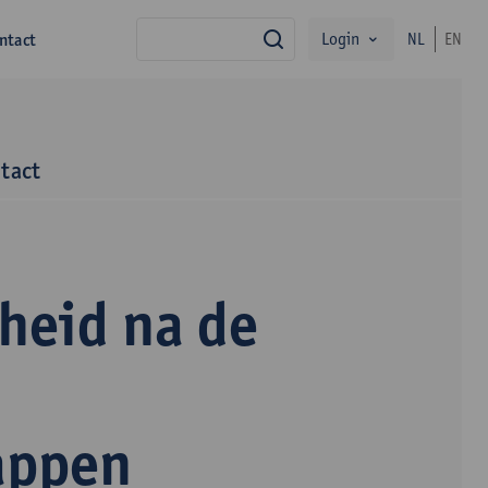
Login
ntact
NL
EN
zoek
tact
gheid na de
appen